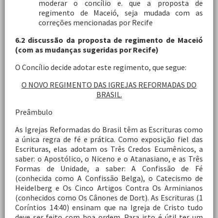
moderar o concílio e. que a proposta de
regimento de Maceió, seja mudada com as
correções mencionadas por Recife
6.2 discussão da proposta de regimento de Maceió
(com as mudanças sugeridas por Recife)
O Concílio decide adotar este regimento, que segue:
O NOVO REGIMENTO DAS IGREJAS REFORMADAS DO
BRASIL.
Preâmbulo
As Igrejas Reformadas do Brasil têm as Escrituras como
a única regra de fé e prática. Como exposição fiel das
Escrituras, elas adotam os Três Credos Ecumênicos, a
saber: o Apostólico, o Niceno e o Atanasiano, e as Três
Formas de Unidade, a saber: A Confissão de Fé
(conhecida como A Confissão Belga), o Catecismo de
Heidelberg e Os Cinco Artigos Contra Os Arminianos
(conhecidos como Os Cânones de Dort). As Escrituras (1
Coríntios 14:40) ensinam que na Igreja de Cristo tudo
deve ser feito com boa ordem. Para isto é útil ter um