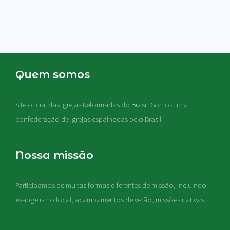
Quem somos
Site oficial das Igrejas Reformadas do Brasil. Somos uma
confederação de igrejas espalhadas pelo Brasil.
Nossa missão
Participamos de muitas formas diferentes de missão, incluindo
evangelismo local, acampamentos de verão, missões nativas
.