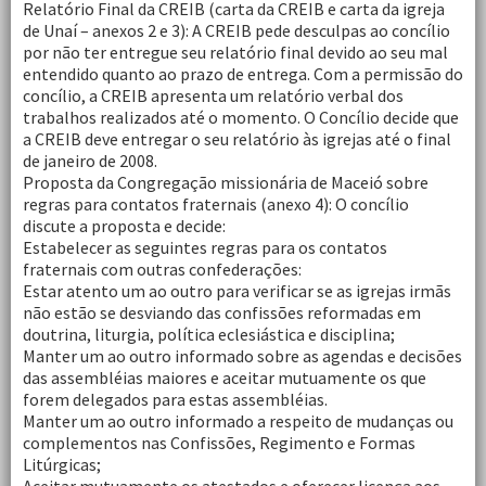
Relatório Final da CREIB (carta da CREIB e carta da igreja
de Unaí – anexos 2 e 3): A CREIB pede desculpas ao concílio
por não ter entregue seu relatório final devido ao seu mal
entendido quanto ao prazo de entrega. Com a permissão do
concílio, a CREIB apresenta um relatório verbal dos
trabalhos realizados até o momento. O Concílio decide que
a CREIB deve entregar o seu relatório às igrejas até o final
de janeiro de 2008.
Proposta da Congregação missionária de Maceió sobre
regras para contatos fraternais (anexo 4): O concílio
discute a proposta e decide:
Estabelecer as seguintes regras para os contatos
fraternais com outras confederações:
Estar atento um ao outro para verificar se as igrejas irmãs
não estão se desviando das confissões reformadas em
doutrina, liturgia, política eclesiástica e disciplina;
Manter um ao outro informado sobre as agendas e decisões
das assembléias maiores e aceitar mutuamente os que
forem delegados para estas assembléias.
Manter um ao outro informado a respeito de mudanças ou
complementos nas Confissões, Regimento e Formas
Litúrgicas;