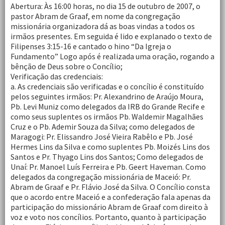
Abertura: Às 16:00 horas, no dia 15 de outubro de 2007, o
pastor Abram de Graaf, em nome da congregação
missionária organizadora dá as boas vindas a todos os
irmãos presentes. Em seguida é lido e explanado o texto de
Filipenses 3:15-16 e cantado o hino “Da Igreja o
Fundamento” Logo após é realizada uma oração, rogando a
bênção de Deus sobre o Concílio;
Verificação das credenciais:
a. As credenciais são verificadas e o concílio é constituído
pelos seguintes irmãos: Pr. Alexandrino de Araújo Moura,
Pb. Levi Muniz como delegados da IRB do Grande Recife e
como seus suplentes os irmãos Pb. Waldemir Magalhães
Cruz e o Pb. Ademir Souza da Silva; como delegados de
Maragogi: Pr. Elissandro José Vieira Rabêlo e Pb. José
Hermes Lins da Silva e como suplentes Pb. Moizés Lins dos
Santos e Pr. Thyago Lins dos Santos; Como delegados de
Unaí: Pr. Manoel Luís Ferreira e Pb. Geert Haveman. Como
delegados da congregação missionária de Maceió: Pr.
Abram de Graaf e Pr. Flávio José da Silva. O Concílio consta
que o acordo entre Maceió e a confederação fala apenas da
participação do missionário Abram de Graaf com direito à
voz e voto nos concílios. Portanto, quanto à participação