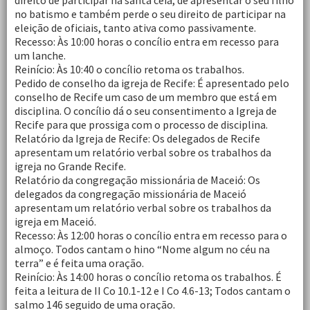
direito de participar na santa ceia, de apresentar o seu filho
no batismo e também perde o seu direito de participar na
eleição de oficiais, tanto ativa como passivamente.
Recesso: Às 10:00 horas o concílio entra em recesso para
um lanche.
Reinício: Às 10:40 o concílio retoma os trabalhos.
Pedido de conselho da igreja de Recife: É apresentado pelo
conselho de Recife um caso de um membro que está em
disciplina. O concílio dá o seu consentimento a Igreja de
Recife para que prossiga com o processo de disciplina.
Relatório da Igreja de Recife: Os delegados de Recife
apresentam um relatório verbal sobre os trabalhos da
igreja no Grande Recife.
Relatório da congregação missionária de Maceió: Os
delegados da congregação missionária de Maceió
apresentam um relatório verbal sobre os trabalhos da
igreja em Maceió.
Recesso: Às 12:00 horas o concílio entra em recesso para o
almoço. Todos cantam o hino “Nome algum no céu na
terra” e é feita uma oração.
Reinício: Às 14:00 horas o concílio retoma os trabalhos. É
feita a leitura de II Co 10.1-12 e I Co 4.6-13; Todos cantam o
salmo 146 seguido de uma oração.