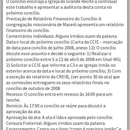
O concilio encoraja a Igreja do Grande Recife a continuar
este trabalho e apresentar a auditoria desta conta no
próximo concílio.
Prestação de Relatório Financeiro do Concílio: A
congregação missionária de Maceió apresenta um relatório
financeiro do concílio.
Comentários individuais: Alguns irmãos usam da palavra.
Data e local do próximo concílio (Carta da CCIE – marcação
de data para concílio de julho 2008, anexo 12): O concílio
discute esse assunto e decide o seguinte: 1) Realizar o
próximo concílio entre 5 a 12 de abril de 2008 em Unaí-MG;
2) Solicitar a CCIE que informe a C3 e as igrejas irmãs no
exterior acerca da data e local do próximo concílio; 3) Com
a exceção do relatório da CREIB, (ver ponto 30 da ata) que
as comissões entreguem os seus relatórios finais no
concílio de outubro de 2008
Recesso: O concílio entra em recesso às 16:00 para um
lanche.
Reinício: Às 17:00 o concílio se reúne para discutir a
aprovação da ata.
Aprovação da ata: A ata é lida e aprovada pelo concílio.
Censura Fraternal: Alguns irmãos usam da palavra.
Encerramento: Canta-se o hino “como é precioso irmão” e