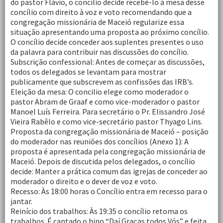
do pastor Flávio, o concílio decide recebê-lo á mesa desse
concílio com direito à voz e voto recomendando que a
congregação missionária de Maceió regularize essa
situação apresentando uma proposta ao próximo concílio.
O concílio decide conceder aos suplentes presentes o uso
da palavra para contribuir nas discussões do concílio.
Subscrição confessional: Antes de começar as discussões,
todos os delegados se levantam para mostrar
publicamente que subscrevem as confissões das IRB’s.
Eleição da mesa: O concilio elege como moderador o
pastor Abram de Graaf e como vice-moderador o pastor
Manoel Luís Ferreira. Para secretário o Pr. Elissandro José
Vieira Rabêlo e como vice-secretário pastor Thyago Lins.
Proposta da congregação missionária de Maceió – posição
do moderador nas reuniões dos concílios (Anexo 1): A
proposta é apresentada pela congregação missionária de
Maceió. Depois de discutida pelos delegados, o concílio
decide: Manter a prática comum das igrejas de conceder ao
moderador o direito e o dever de voz e voto.
Recesso: Às 18:00 horas o Concílio entra em recesso para o
jantar.
Reinício dos trabalhos: Às 19:35 o concílio retoma os
trabalhos. É cantado o hino “Daí Graças todos Vós” e feita