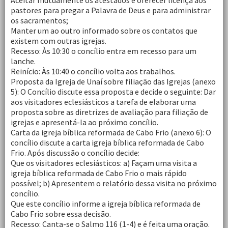
Aceitar mutuamente os atestados e oferecer licença aos
pastores para pregar a Palavra de Deus e para administrar
os sacramentos;
Manter um ao outro informado sobre os contatos que
existem com outras igrejas.
Recesso: Às 10:30 o concílio entra em recesso para um
lanche.
Reinício: Às 10:40 o concílio volta aos trabalhos.
Proposta da Igreja de Unaí sobre filiação das Igrejas (anexo
5): O Concílio discute essa proposta e decide o seguinte: Dar
aos visitadores eclesiásticos a tarefa de elaborar uma
proposta sobre as diretrizes de avaliação para filiação de
igrejas e apresentá-la ao próximo concílio.
Carta da igreja bíblica reformada de Cabo Frio (anexo 6): O
concílio discute a carta igreja bíblica reformada de Cabo
Frio. Após discussão o concílio decide:
Que os visitadores eclesiásticos: a) Façam uma visita a
igreja bíblica reformada de Cabo Frio o mais rápido
possível; b) Apresentem o relatório dessa visita no próximo
concílio.
Que este concílio informe a igreja bíblica reformada de
Cabo Frio sobre essa decisão.
Recesso: Canta-se o Salmo 116 (1-4) e é feita uma oração.