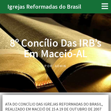
Igrejas Reformadas do Brasil
8º Concílio Das IRB’s
Em Maceió-AL
POR:
ADMIN
ATA DO CONCÍLIO DAS IGREJAS REFORMADAS DO BRASIL,
REALIZADO EM MACEIÓ DE 15 A 19 DE OUTUBRO DE 2007