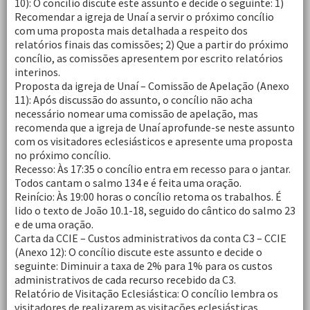
10): O concílio discute este assunto e decide o seguinte: 1)
Recomendar a igreja de Unaí a servir o próximo concílio
com uma proposta mais detalhada a respeito dos
relatórios finais das comissões; 2) Que a partir do próximo
concílio, as comissões apresentem por escrito relatórios
interinos.
Proposta da igreja de Unaí – Comissão de Apelação (Anexo
11): Após discussão do assunto, o concílio não acha
necessário nomear uma comissão de apelação, mas
recomenda que a igreja de Unaí aprofunde-se neste assunto
com os visitadores eclesiásticos e apresente uma proposta
no próximo concílio.
Recesso: Às 17:35 o concílio entra em recesso para o jantar.
Todos cantam o salmo 134 e é feita uma oração.
Reinício: Às 19:00 horas o concílio retoma os trabalhos. É
lido o texto de João 10.1-18, seguido do cântico do salmo 23
e de uma oração.
Carta da CCIE – Custos administrativos da conta C3 – CCIE
(Anexo 12): O concílio discute este assunto e decide o
seguinte: Diminuir a taxa de 2% para 1% para os custos
administrativos de cada recurso recebido da C3.
Relatório de Visitação Eclesiástica: O concílio lembra os
visitadores de realizarem as visitações eclesiásticas.