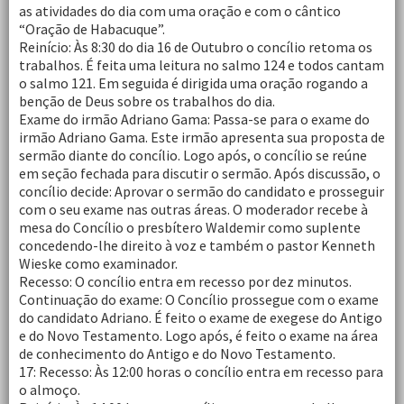
as atividades do dia com uma oração e com o cântico
“Oração de Habacuque”.
Reinício: Às 8:30 do dia 16 de Outubro o concílio retoma os
trabalhos. É feita uma leitura no salmo 124 e todos cantam
o salmo 121. Em seguida é dirigida uma oração rogando a
benção de Deus sobre os trabalhos do dia.
Exame do irmão Adriano Gama: Passa-se para o exame do
irmão Adriano Gama. Este irmão apresenta sua proposta de
sermão diante do concílio. Logo após, o concílio se reúne
em seção fechada para discutir o sermão. Após discussão, o
concílio decide: Aprovar o sermão do candidato e prosseguir
com o seu exame nas outras áreas. O moderador recebe à
mesa do Concílio o presbítero Waldemir como suplente
concedendo-lhe direito à voz e também o pastor Kenneth
Wieske como examinador.
Recesso: O concílio entra em recesso por dez minutos.
Continuação do exame: O Concílio prossegue com o exame
do candidato Adriano. É feito o exame de exegese do Antigo
e do Novo Testamento. Logo após, é feito o exame na área
de conhecimento do Antigo e do Novo Testamento.
17: Recesso: Às 12:00 horas o concílio entra em recesso para
o almoço.