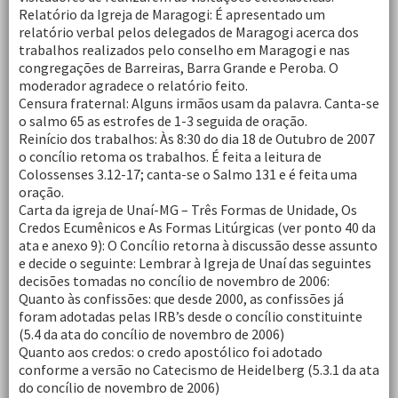
Relatório da Igreja de Maragogi: É apresentado um
relatório verbal pelos delegados de Maragogi acerca dos
trabalhos realizados pelo conselho em Maragogi e nas
congregações de Barreiras, Barra Grande e Peroba. O
moderador agradece o relatório feito.
Censura fraternal: Alguns irmãos usam da palavra. Canta-se
o salmo 65 as estrofes de 1-3 seguida de oração.
Reinício dos trabalhos: Às 8:30 do dia 18 de Outubro de 2007
o concílio retoma os trabalhos. É feita a leitura de
Colossenses 3.12-17; canta-se o Salmo 131 e é feita uma
oração.
Carta da igreja de Unaí-MG – Três Formas de Unidade, Os
Credos Ecumênicos e As Formas Litúrgicas (ver ponto 40 da
ata e anexo 9): O Concílio retorna à discussão desse assunto
e decide o seguinte: Lembrar à Igreja de Unaí das seguintes
decisões tomadas no concílio de novembro de 2006:
Quanto às confissões: que desde 2000, as confissões já
foram adotadas pelas IRB’s desde o concílio constituinte
(5.4 da ata do concílio de novembro de 2006)
Quanto aos credos: o credo apostólico foi adotado
conforme a versão no Catecismo de Heidelberg (5.3.1 da ata
do concílio de novembro de 2006)