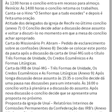
Às 12:00 horas o concílio entra em recesso para almoço.
Reinício: Às 14:00 horas o concílio retoma os trabalhos.
Canta-se o Hino “Ó Senhor que a tudo excedes” e depois é
feita uma oração.
Atitude dos delegados da igreja de Recife no último concílio
(anexo 7): O Concílio decide adiar a discussão desse assunto
e voltar a discuti-lo no momento em que a mesa do concílio
achar apropriado.
Carta do Missionário Pr. Abram – Pedido de esclarecimento
sobre as confissões (Anexo 8): Decide-se colocar este ponto
da pauta após a discussão da carta de Unaí-MG sob o título
Três Formas de Unidade, Os Credos Ecumênicos e As
Formas Litúrgicas.
Carta da IRB de Unaí-MG – Três Formas de Unidade, Os
Credos Ecumênicos e As Formas Litúrgicas (Anexo 9): Após
longa discussão desse assunto às 15:35 o concílio decide dá
uma pausa nas discussões para um intervalo. Às 16:00 o
concílio volta à plenária e a discussão do assunto. Após
nova discussão o concílio decide que se apresente uma
proposta no próximo.
Proposta da igreja de Unaí – Relatórios Interinos de
Comissões Permanentes da Confederação das IRB’s (Anexo