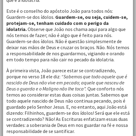
que é a idolatria.
Este é o conselho do apóstolo João para todos nós:
Guardem-se dos ídolos.
Guardem-se, ou seja, cuidem-se,
protejam-se, tenham cuidado com o perigo da
idolatria.
Observe que João nos chama aqui para algo que
nós temos de fazer; não é algo que é feito para nós.
Guardem-se dos ídolos. Não é questão simplesmente de
deixar nas mãos de Deus e cruzar os braços. Não. Nós temos
a responsabilidade de nos guardarmos, vigiando e orando
em todo tempo para não cair no pecado da idolatria.
À primeira vista, João parece estar se contradizendo,
porque no verso 18 ele diz:
“Sabemos que todo aquele que é
nascido de Deus não vive em pecado; aquele que nasceu de
Deus o guarda e o Maligno não lhe toca”.
Que conforto nós
temos ao considerar estas duas coisas juntas. Sabemos que
todo aquele nascido de Deus não continua pecando, pois é
guardado pelo Senhor Jesus. E, no entanto, aqui João está
dizendo: Filhinhos, guardem-se dos ídolos! Será que ele está
se contradizendo? Não! As Escrituras enfatizam essas duas
verdades: a soberania de Deus em nos guardar na fé e nossa
responsabilidade de se santificar.