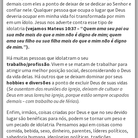
demais com eles a ponto de deixar de se dedicar ao Senhor e
confiar nele. Qualquer pessoa que ocupa o lugar que Deus
deveria ocupar em minha vida foi transformada por mim
em um ídolo. Jesus nos adverte contra esse tipo de
idolatria
(vejamos Mateus 10:37 – “
Quem ama seu pai ou
sua mãe mais do que a mim não é digno de mim; quem
ama seu filho ou sua filha mais do que a mim não é digno
de mim.
”).
Há muitas pessoas que idolatram o seu
trabalho/profissão
. Vivem e se matam de trabalhar para
atingir uma melhor posição social, desconsiderando o Deus
da vida delas. Há outros que se deixam dominar por seus
hobbies e diversões
a ponto de excluir Deus de suas vidas
(
Se ausentam das reuniões da igreja, deixam de cultuar a
Deus em seus lares/na igreja, porque estão sempre ocupados
demais – com trabalho ou de férias
).
Enfim, irmãos, coisas criadas por Deus e que no seu devido
lugar são benéficas para nós, podem se tornar um peso e
um pecado de idolatria. Pensamos aqui em coisas como
comida, bebida, sexo, dinheiro, parentes, líderes políticos,
sabedoria humana, ideologias políticas, tradições