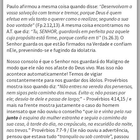
Paulo afirmou a mesma coisa quando disse:
“Desenvolvam a
vossa salvação com temor e tremor, porque Deus é quem
efetua em vós tanto o querer como o realizar, segundo a sua
boa vontade”
(Fp.2.12,13). A mesma coisa encontramos no
A.T. que diz:
“Tu, SENHOR, guardarás em perfeita paz aquele
cujo propósito está firme, porque confia em ti”
(Is.26.3). O
Senhor guarda os que estão firmados na Verdade e confiam
nEle, prevenindo-se e fugindo da idolatria.
Nosso consolo é que o Senhor nos guardará do Maligno de
modo que ele não nos afaste do Deus vivo. Mas isso não
acontece automaticamente! Temos de vigiar
constantemente para nos guardar dos ídolos. Provérbios
mostra isso quando diz: “
Não entres na vereda dos perversos,
nem sigas pelo caminho dos maus. Evita-o; não passes por
ele; desvia-te dele e passa de largo;
”
–
Provérbios 4:14,15 / e
mais na frente mostra justamente o caso do homem
insensato que não ouviu o conselho “
que ia e vinha pela rua
junto
à esquina da mulher estranha e seguia o caminho da
sua casa, à tarde do dia, no crepúsculo, na escuridão da noite,
nas trevas.
” Provérbios 7:7-9 / Ele não ouviu a advertência,
pensou que estava tudo “
tranquilo ou sob controle
”, passou