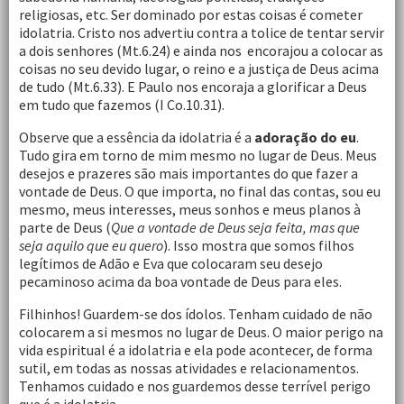
religiosas, etc. Ser dominado por estas coisas é cometer
idolatria. Cristo nos advertiu contra a tolice de tentar servir
a dois senhores (Mt.6.24) e ainda nos encorajou a colocar as
coisas no seu devido lugar, o reino e a justiça de Deus acima
de tudo (Mt.6.33). E Paulo nos encoraja a glorificar a Deus
em tudo que fazemos (I Co.10.31).
Observe que a essência da idolatria é a
adoração do eu
.
Tudo gira em torno de mim mesmo no lugar de Deus. Meus
desejos e prazeres são mais importantes do que fazer a
vontade de Deus. O que importa, no final das contas, sou eu
mesmo, meus interesses, meus sonhos e meus planos à
parte de Deus (
Que a vontade de Deus seja feita, mas que
seja aquilo que eu quero
). Isso mostra que somos filhos
legítimos de Adão e Eva que colocaram seu desejo
pecaminoso acima da boa vontade de Deus para eles.
Filhinhos! Guardem-se dos ídolos. Tenham cuidado de não
colocarem a si mesmos no lugar de Deus. O maior perigo na
vida espiritual é a idolatria e ela pode acontecer, de forma
sutil, em todas as nossas atividades e relacionamentos.
Tenhamos cuidado e nos guardemos desse terrível perigo