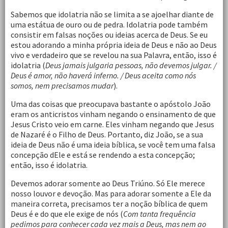
Sabemos que idolatria não se limita a se ajoelhar diante de
uma estátua de ouro ou de pedra. Idolatria pode também
consistir em falsas noções ou ideias acerca de Deus. Se eu
estou adorando a minha própria ideia de Deus e não ao Deus
vivo e verdadeiro que se revelou na sua Palavra, então, isso é
idolatria (
Deus jamais julgaria pessoas, não devemos julgar. /
Deus é amor, não haverá inferno. / Deus aceita como nós
somos, nem precisamos mudar
).
Uma das coisas que preocupava bastante o apóstolo João
eram os anticristos vinham negando o ensinamento de que
Jesus Cristo veio em carne. Eles vinham negando que Jesus
de Nazaré é o Filho de Deus. Portanto, diz João, se a sua
ideia de Deus não é uma ideia bíblica, se você tem uma falsa
concepção dEle e está se rendendo a esta concepção;
então, isso é idolatria.
Devemos adorar somente ao Deus Triúno. Só Ele merece
nosso louvor e devoção. Mas para adorar somente a Ele da
maneira correta, precisamos ter a noção bíblica de quem
Deus é e do que ele exige de nós (
Com tanta frequência
pedimos para conhecer cada vez mais a Deus, mas nem ao