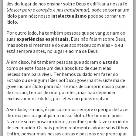
devido lugar de nos ensinar sobre Deus e edificar a nossa fé
(
descer para o coração e nos transformar
), pode se tornar um
ídolo para nós; nosso
intelectualismo
pode se tornar um
ídolo.
Por outro lado, há também pessoas que se vangloriam de
suas
experiências espirituais.
Elas não falam sobre Deus,
mas sobre si mesmas e do que aconteceu com elas – o eu
está sempre antes, no lugar e acima de Deus.
Além disso, há também pessoas que adoram o
Estado
como se este fosse um deus absoluto de quem elas
necessitam para viver. Tenhamos cuidado em fazer do
Estado ou de algum líder político/governante/sistema de
governo um ídolo para nós. Temos de cumprir nosso papel
de cristão, temos de orar por eles, mas não depender
exclusivamente deles, pois eles não podem salvar.
A verdade, irmãos, é que corremos sempre o perigo de fazer
de uma pessoa qualquer o nosso ídolo. Um homem pode
fazer de sua esposa um ídolo; a mulher pode fazer um ídolo
do seu marido. Os pais podem realmente adorar seus filhos.
Enfim, pensar mais nessas coisas e pessoas e se preocupar