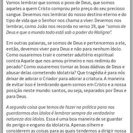
Vamos lembrar que somos o povo de Deus, que somos
aqueles a quem Cristo comprou pelo preço do seu precioso
sangue. Devemos nos lembrar do nosso destino eterno e do
tipo de vida que o Senhor nos chama a viver. Devemos nos
lembrar, como João nos recorda no verso 19, que
“somos de
Deus e que o mundo todo está sob o poder do Maligno”.
Em outras palavras, se somos de Deus e pertencemos a ele,
então, devemos viver para Deus e não para nenhum ídolo.
Como ousaremos trair e cometer adultério espiritual
contra Aquele que nos amou primeiro e nos redimiu do
pecado? Como ousaremos tomar as boas dádivas de Deus e
abusar delas cometendo idolatria? Que tragédia é para nós
deixar de adorar o Criador para adorar a criatura. A maneira
de evitar isso é lembrando quem somos em Cristo e a nossa
posição neste mundo: santos, ou seja, separados por Deus e
para Deus.
A segunda coisa que temos de fazer na prática para nos
guardarmos dos ídolos é lembrar sempre da verdadeira
natureza dos ídolos.
Essa é uma boa maneira de se guardar
do perigo e engano da idolatria. Apenas olhem e
considerem as coisas para as quais tendemos a dirigir nossa