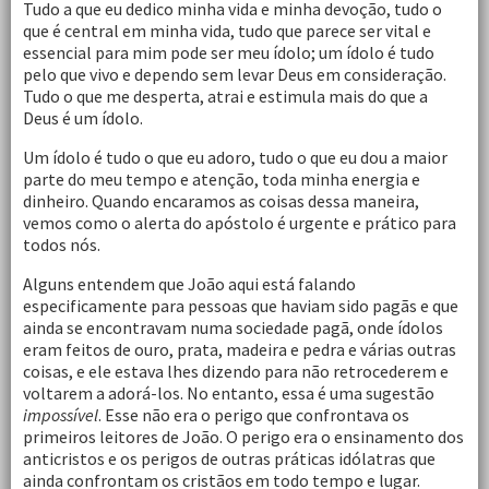
Tudo a que eu dedico minha vida e minha devoção, tudo o
que é central em minha vida, tudo que parece ser vital e
essencial para mim pode ser meu ídolo; um ídolo é tudo
pelo que vivo e dependo sem levar Deus em consideração.
Tudo o que me desperta, atrai e estimula mais do que a
Deus é um ídolo.
Um ídolo é tudo o que eu adoro, tudo o que eu dou a maior
parte do meu tempo e atenção, toda minha energia e
dinheiro. Quando encaramos as coisas dessa maneira,
vemos como o alerta do apóstolo é urgente e prático para
todos nós.
Alguns entendem que João aqui está falando
especificamente para pessoas que haviam sido pagãs e que
ainda se encontravam numa sociedade pagã, onde ídolos
eram feitos de ouro, prata, madeira e pedra e várias outras
coisas, e ele estava lhes dizendo para não retrocederem e
voltarem a adorá-los. No entanto, essa é uma sugestão
impossível
. Esse não era o perigo que confrontava os
primeiros leitores de João. O perigo era o ensinamento dos
anticristos e os perigos de outras práticas idólatras que
ainda confrontam os cristãos em todo tempo e lugar.