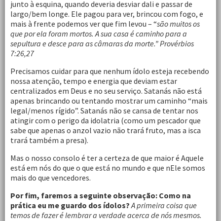
junto à esquina, quando deveria desviar dali e passar de
largo/bem longe. Ele pagou para ver, brincou com fogo, e
mais à frente podemos ver que fim levou – “
são muitos os
que por ela foram mortos. A sua casa é caminho para a
sepultura e desce para as câmaras da morte.” Provérbios
7:26,27
Precisamos cuidar para que nenhum ídolo esteja recebendo
nossa atenção, tempo e energia que deviam estar
centralizados em Deus e no seu serviço. Satanás não está
apenas brincando ou tentando mostrar um caminho “mais
legal/menos rígido”. Satanás não se cansa de tentar nos
atingir com o perigo da idolatria (como um pescador que
sabe que apenas o anzol vazio não trará fruto, mas a isca
trará também a presa).
Mas o nosso consolo é ter a certeza de que maior é Aquele
está em nós do que o que está no mundo e que nEle somos
mais do que vencedores.
Por fim, faremos a seguinte observação: Como na
prática eu me guardo dos ídolos?
A primeira coisa que
temos de fazer é lembrar a verdade acerca de nós mesmos.