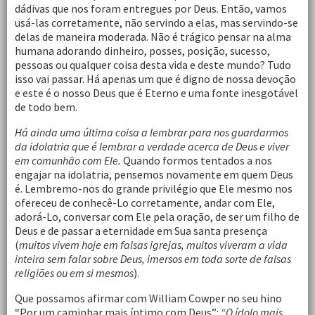
dádivas que nos foram entregues por Deus. Então, vamos
usá-las corretamente, não servindo a elas, mas servindo-se
delas de maneira moderada. Não é trágico pensar na alma
humana adorando dinheiro, posses, posição, sucesso,
pessoas ou qualquer coisa desta vida e deste mundo? Tudo
isso vai passar. Há apenas um que é digno de nossa devoção
e este é o nosso Deus que é Eterno e uma fonte inesgotável
de todo bem.
Há ainda uma última coisa a lembrar para nos guardarmos
da idolatria que é lembrar a verdade acerca de Deus e viver
em comunhão com Ele.
Quando formos tentados a nos
engajar na idolatria, pensemos novamente em quem Deus
é. Lembremo-nos do grande privilégio que Ele mesmo nos
ofereceu de conhecê-Lo corretamente, andar com Ele,
adorá-Lo, conversar com Ele pela oração, de ser um filho de
Deus e de passar a eternidade em Sua santa presença
(
muitos vivem hoje em falsas igrejas, muitos viveram a vida
inteira sem falar sobre Deus, imersos em toda sorte de falsas
religiões ou em si mesmos
).
Que possamos afirmar com William Cowper no seu hino
“Por um caminhar mais íntimo com Deus”:
“O ídolo mais