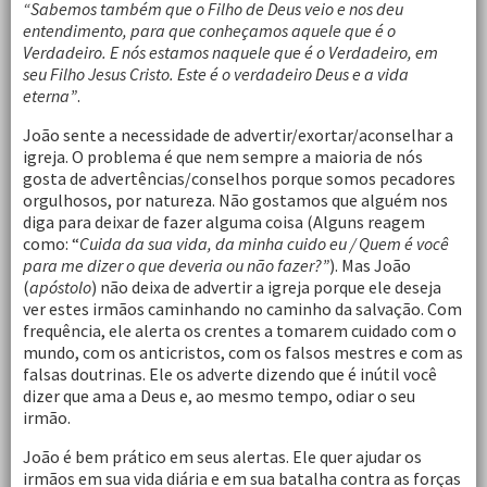
“Sabemos também que o Filho de Deus veio e nos deu
entendimento, para que conheçamos aquele que é o
Verdadeiro. E nós estamos naquele que é o Verdadeiro, em
seu Filho Jesus Cristo. Este é o verdadeiro Deus e a vida
eterna”
.
João sente a necessidade de advertir/exortar/aconselhar a
igreja. O problema é que nem sempre a maioria de nós
gosta de advertências/conselhos porque somos pecadores
orgulhosos, por natureza. Não gostamos que alguém nos
diga para deixar de fazer alguma coisa (Alguns reagem
como: “
Cuida da sua vida, da minha cuido eu / Quem é você
para me dizer o que deveria ou não fazer?”
). Mas João
(
apóstolo
) não deixa de advertir a igreja porque ele deseja
ver estes irmãos caminhando no caminho da salvação. Com
frequência, ele alerta os crentes a tomarem cuidado com o
mundo, com os anticristos, com os falsos mestres e com as
falsas doutrinas. Ele os adverte dizendo que é inútil você
dizer que ama a Deus e, ao mesmo tempo, odiar o seu
irmão.
João é bem prático em seus alertas. Ele quer ajudar os
irmãos em sua vida diária e em sua batalha contra as forças