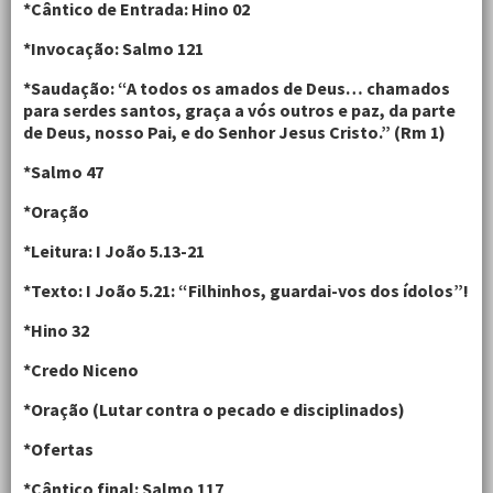
*Cântico de Entrada: Hino 02
*Invocação: Salmo 121
*Saudação: “A todos os amados de Deus… chamados
para serdes santos, graça a vós outros e paz, da parte
de Deus, nosso Pai, e do Senhor Jesus Cristo.” (Rm 1)
*Salmo 47
*Oração
*Leitura: I João 5.13-21
*Texto: I João 5.21: “Filhinhos, guardai-vos dos ídolos”!
*Hino 32
*Credo Niceno
*Oração (Lutar contra o pecado e disciplinados)
*Ofertas
*Cântico final: Salmo 117