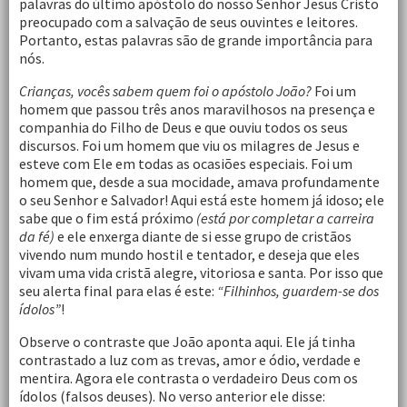
palavras do último apóstolo do nosso Senhor Jesus Cristo
preocupado com a salvação de seus ouvintes e leitores.
Portanto, estas palavras são de grande importância para
nós.
Crianças, vocês sabem quem foi o apóstolo João?
Foi um
homem que passou três anos maravilhosos na presença e
companhia do Filho de Deus e que ouviu todos os seus
discursos. Foi um homem que viu os milagres de Jesus e
esteve com Ele em todas as ocasiões especiais. Foi um
homem que, desde a sua mocidade, amava profundamente
o seu Senhor e Salvador! Aqui está este homem já idoso; ele
sabe que o fim está próximo
(está por completar a carreira
da fé)
e ele enxerga diante de si esse grupo de cristãos
vivendo num mundo hostil e tentador, e deseja que eles
vivam uma vida cristã alegre, vitoriosa e santa. Por isso que
seu alerta final para elas é este:
“Filhinhos, guardem-se dos
ídolos”
!
Observe o contraste que João aponta aqui. Ele já tinha
contrastado a luz com as trevas, amor e ódio, verdade e
mentira. Agora ele contrasta o verdadeiro Deus com os
ídolos (falsos deuses). No verso anterior ele disse: