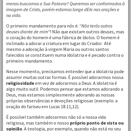
menos buscamos a Sua Palavra? Queremos ser conformados à
imagem de Cristo, porém estamos longe dEle nas orações e
na vida.
O primeiro mandamento para nós é:
“Não terás outros
deuses diante de mim”
! Não que existam outros deuses, mas
o coração do homem é uma fábrica de ídolos. O homem é
inclinado a adorar a criatura em lugar do Criador. Até
mesmo a adoração à virgem Maria ou outros santos
falecidos se constituem numa idolatria e é pecado contra o
primeiro mandamento.
Nesse momento, precisamos entender que a idolatria pode
assumir muitas outras formas. É possível adorarmos nossa
religiosidade
em vez de adorarmos a Deus. A idolatria é
algo muito sutil. Podemos pensar que estamos adorando a
Deus, mas estamos simplesmente adorando as nossas
próprias observâncias e devoções religiosas (exemplo: a
oração do fariseu em Lucas 18.11,12).
É possível também adorarmos não só a nossa vida
religiosa, mas também o nosso
próprio
ponto de vista ou
opinião
. A teologia, por exemplo, quando não está no seu