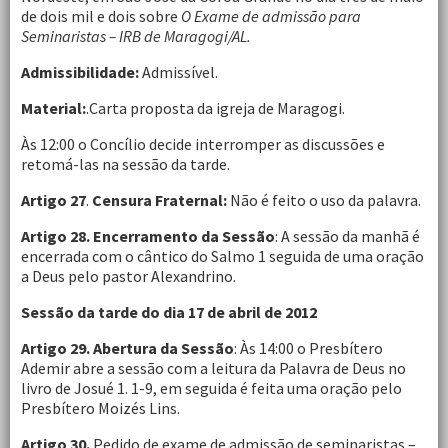
de dois mil e dois sobre
O Exame de admissão para
Seminaristas – IRB de Maragogi/AL.
Admissibilidade:
Admissível.
Material:
.Carta proposta da igreja de Maragogi.
Às 12:00 o Concílio decide interromper as discussões e
retomá-las na sessão da tarde.
Artigo 27
.
Censura Fraternal:
Não é feito o uso da palavra.
Artigo 28.
Encerramento da Sessão
: A sessão da manhã é
encerrada com o cântico do Salmo 1 seguida de uma oração
a Deus pelo pastor Alexandrino.
Sessão da tarde do dia 17 de abril de 2012
Artigo 29. Abertura da Sessão
: Às 14:00 o Presbítero
Ademir abre a sessão com a leitura da Palavra de Deus no
livro de Josué 1. 1-9, em seguida é feita uma oração pelo
Presbítero Moizés Lins.
Artigo 30.
Pedido de exame de admissão de seminaristas –