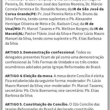
Pereira, Dc. Kleberson José dos Santos Moreira, Dc. Márcio
Correia Ferreira e Dc. Ronaldo Nunes; da
IR de São José da
Coroa Grande/PE:
Pr. José Pereira Neto e Pb. Bruno da
Silva Pereira, tendo como suplentes o Pb. Alexandre
Henrique Oliveira de Melo e Dc. Nailson Cruz; da
IR de
Unaí/MG:
Pr. Marcel Tavares e Pb. Weliton Borges; da
IR de
Maceió/AL:
Pastor Flávio José da Silva e Pastor Lúcio Mauro
Manoel da Silva, tendo como suplente o Pb. Elias Barbosa
da Silva.
ARTIGO 3. Demonstração confessional
. Todos os
delegados presentes ficam de pé como uma demonstração
confessional às Três Formas de Unidade e os três credos
ecumênicos adotados pelas Igrejas Reformadas do Brasil.
ARTIGO 4. Eleição da mesa
. A mesa deste Concílio é eleita.
Fica estabelecida da seguinte forma: moderador: Pr. Lúcio
Mauro Manoel da Silva; vice-moderador: Pr. Marcel Tavares;
secretário: Pb. Chris Boersema; vice-secretário: Pb. Elias
Barbosa da Silva.
ARTIGO 5. Constituição do Concílio.
O 32o Concílio das
Igrejas Reformadas do Brasil é declarado constituído.