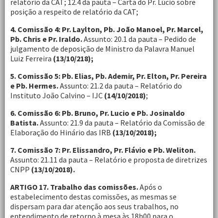
relatório da CAT; 12.4 da pauta – Carta do Pr. Lúcio sobre
posição a respeito de relatório da CAT;
4. Comissão 4: Pr. Laylton, Pb. João Manoel, Pr. Marcel,
Pb. Chris e Pr. Iraldo.
Assunto: 20.1 da pauta – Pedido de
julgamento de deposição de Ministro da Palavra Manuel
Luiz Ferreira
(13/10/218);
5. Comissão 5: Pb. Elias, Pb. Ademir, Pr. Elton, Pr. Pereira
e Pb. Hermes.
Assunto: 21.2 da pauta – Relatório do
Instituto João Calvino – IJC
(14/10/2018)
;
6. Comissão 6: Pb. Bruno, Pr. Lucio e Pb. Josinaldo
Batista.
Assunto: 21.9 da pauta – Relatório da Comissão de
Elaboração do Hinário das IRB
(13/10/2018);
7. Comissão 7: Pr. Elissandro, Pr. Flávio e Pb. Weliton.
Assunto: 21.11 da pauta – Relatório e proposta de diretrizes
CNPP
(13/10/2018).
ARTIGO 17. Trabalho das comissões.
Após o
estabelecimento destas comissões, as mesmas se
dispersam para dar atenção aos seus trabalhos, no
entendimento de retorno à mesa às 18h00 para o