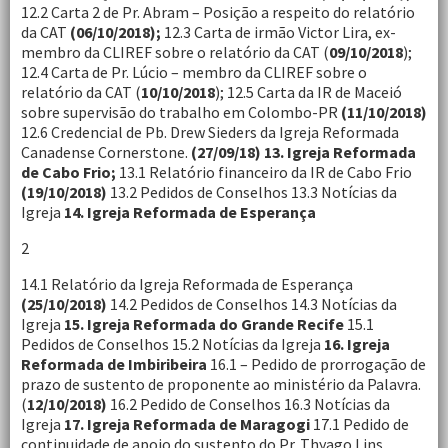
12.2 Carta 2 de Pr. Abram – Posição a respeito do relatório
da CAT
(06/10/2018);
12.3 Carta de irmão Victor Lira, ex-
membro da CLIREF sobre o relatório da CAT (
09/10/2018
);
12.4 Carta de Pr. Lúcio – membro da CLIREF sobre o
relatório da CAT (
10/10/2018
); 12.5 Carta da IR de Maceió
sobre supervisão do trabalho em Colombo-PR
(11/10/2018)
12.6 Credencial de Pb. Drew Sieders da Igreja Reformada
Canadense Cornerstone.
(27/09/18) 13. Igreja Reformada
de Cabo Frio;
13.1 Relatório financeiro da IR de Cabo Frio
(19/10/2018)
13.2 Pedidos de Conselhos 13.3 Notícias da
Igreja
14. Igreja Reformada de Esperança
2
14.1 Relatório da Igreja Reformada de Esperança
(25/10/2018)
14.2 Pedidos de Conselhos 14.3 Notícias da
Igreja
15. Igreja Reformada do Grande Recife
15.1
Pedidos de Conselhos 15.2 Notícias da Igreja
16. Igreja
Reformada de Imbiribeira
16.1 – Pedido de prorrogação de
prazo de sustento de proponente ao ministério da Palavra.
(
12/10/2018)
16.2 Pedido de Conselhos 16.3 Notícias da
Igreja
17. Igreja Reformada de Maragogi
17.1 Pedido de
continuidade de apoio do sustento do Pr. Thyago Lins