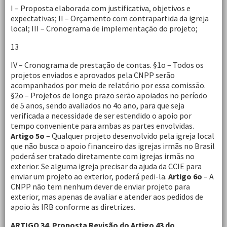
I – Proposta elaborada com justificativa, objetivos e
expectativas; II – Orçamento com contrapartida da igreja
local; III – Cronograma de implementação do projeto;
13
IV – Cronograma de prestação de contas. §1o – Todos os
projetos enviados e aprovados pela CNPP serão
acompanhados por meio de relatório por essa comissão.
§2o – Projetos de longo prazo serão apoiados no período
de 5 anos, sendo avaliados no 4o ano, para que seja
verificada a necessidade de ser estendido o apoio por
tempo conveniente para ambas as partes envolvidas.
Artigo 5o
– Qualquer projeto desenvolvido pela igreja local
que não busca o apoio financeiro das igrejas irmãs no Brasil
poderá ser tratado diretamente com igrejas irmãs no
exterior. Se alguma igreja precisar da ajuda da CCIE para
enviar um projeto ao exterior, poderá pedi-la.
Artigo 6o
– A
CNPP não tem nenhum dever de enviar projeto para
exterior, mas apenas de avaliar e atender aos pedidos de
apoio às IRB conforme as diretrizes.
ARTIGO 34. Proposta Revisão do Artigo 43 do