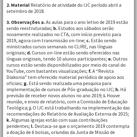
2. Material
Relatório de atividade do IJC período abril a
setembro de 2018.
3. Observações a.
As aulas para o ano letivo de 2019 estão
sendo reestruturadas;
b.
Estudos aos sábados serão
novamente realizados no CTA, com início previsto para
2019, agora com transmissão on-line;
c.
Estão sendo
ministrados cursos semanais no CLIRE, nas línguas
originais;
d.
Cursos on-line estão sendo oferecidos nas
línguas originais, tendo 10 alunos participantes;
e.
Outros
cursos estão sendo disponibilizados por meio do canal do
YouTube, com bastantes visualizações;
f.
A “Revista
Diakonia” tem oferecido material periódico de apoio aos
oficiais;
g.
Está sendo realizada uma pesquisa para
implementação de cursos de Pós-graduação no IJC;
h.
Há
previsão de receber novos alunos no ano 2019;
i.
Houve
reunião, e envio de relatório, com a Comissão de Educação
Teológica;
j.
O IJC está trabalhando na implementação das
recomendações do Relatório de Avaliação Externa de 2015;
k.
Algumas igrejas estão com suas contribuições
pendentes;
l.
Destaca-se que o orçamento 2019 contempla
a doação de 6 bolsas, oriundas da Junta de Missão de