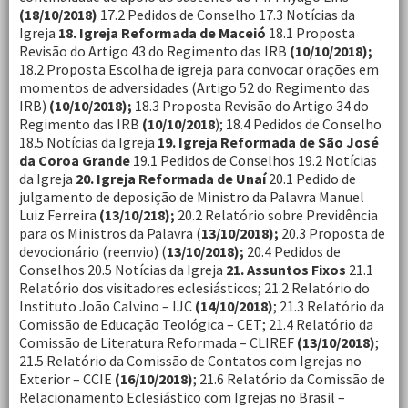
(18/10/2018)
17.2 Pedidos de Conselho 17.3 Notícias da
Igreja
18. Igreja Reformada de Maceió
18.1 Proposta
Revisão do Artigo 43 do Regimento das IRB
(10/10/2018);
18.2 Proposta Escolha de igreja para convocar orações em
momentos de adversidades (Artigo 52 do Regimento das
IRB)
(10/10/2018);
18.3 Proposta Revisão do Artigo 34 do
Regimento das IRB
(10/10/2018
); 18.4 Pedidos de Conselho
18.5 Notícias da Igreja
19. Igreja Reformada de São José
da Coroa Grande
19.1 Pedidos de Conselhos 19.2 Notícias
da Igreja
20. Igreja Reformada de Unaí
20.1 Pedido de
julgamento de deposição de Ministro da Palavra Manuel
Luiz Ferreira
(13/10/218);
20.2 Relatório sobre Previdência
para os Ministros da Palavra (
13/10/2018);
20.3 Proposta de
devocionário (reenvio) (
13/10/2018);
20.4 Pedidos de
Conselhos 20.5 Notícias da Igreja
21. Assuntos Fixos
21.1
Relatório dos visitadores eclesiásticos; 21.2 Relatório do
Instituto João Calvino – IJC
(14/10/2018)
; 21.3 Relatório da
Comissão de Educação Teológica – CET; 21.4 Relatório da
Comissão de Literatura Reformada – CLIREF
(13/10/2018)
;
21.5 Relatório da Comissão de Contatos com Igrejas no
Exterior – CCIE
(16/10/2018)
; 21.6 Relatório da Comissão de
Relacionamento Eclesiástico com Igrejas no Brasil –