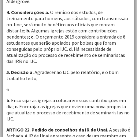
Aldergrove.
4. Considerações a.
O reinício dos estudos, de
treinamento para homens, aos sábados, com transmissão
on-line, será muito benéfico aos oficiais que moram
distante;
b.
Algumas igrejas estão com contribuições
pendentes;
c.
O orçamento 2019 considera a entrada de 6
estudantes que serão apoiados por bolsas que foram
conseguidas pelo próprio IJC.
d.
Há necessidade de
atualização do processo de recebimento de seminaristas
das IRB no IJC.
5. Decisão a.
Agradecer ao IJC pelo relatório, e o bom
trabalho feito;
6
b
. Encorajar as igrejas a colocarem suas contribuições em
dia;
c.
Encorajar as igrejas que enviem uma nova proposta
que atualize o processo de recebimento de seminaristas no
IJC.
ARTIGO 22. Pedido de conselhos da IR de Unaí.
A sessão é
fechada. A IR de Unaí apresenta o caso de um membro em