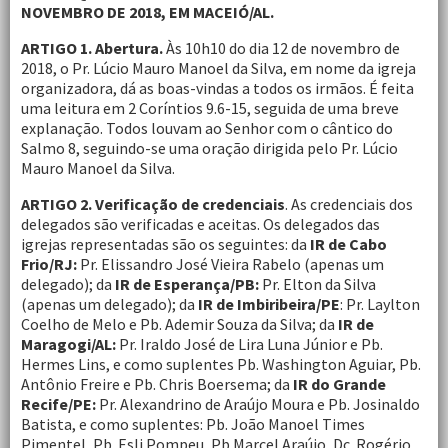
NOVEMBRO DE 2018, EM MACEIÓ/AL.
ARTIGO 1. Abertura.
Às 10h10 do dia 12 de novembro de
2018, o Pr. Lúcio Mauro Manoel da Silva, em nome da igreja
organizadora, dá as boas-vindas a todos os irmãos. É feita
uma leitura em 2 Coríntios 9.6-15, seguida de uma breve
explanação. Todos louvam ao Senhor com o cântico do
Salmo 8, seguindo-se uma oração dirigida pelo Pr. Lúcio
Mauro Manoel da Silva.
ARTIGO 2. Verificação de credenciais
. As credenciais dos
delegados são verificadas e aceitas. Os delegados das
igrejas representadas são os seguintes: da
IR de Cabo
Frio/RJ:
Pr. Elissandro José Vieira Rabelo (apenas um
delegado); da
IR de Esperança/PB:
Pr. Elton da Silva
(apenas um delegado); da
IR de Imbiribeira/PE
: Pr. Laylton
Coelho de Melo e Pb. Ademir Souza da Silva; da
IR de
Maragogi/AL:
Pr. Iraldo José de Lira Luna Júnior e Pb.
Hermes Lins, e como suplentes Pb. Washington Aguiar, Pb.
Antônio Freire e Pb. Chris Boersema; da
IR do Grande
Recife/PE:
Pr. Alexandrino de Araújo Moura e Pb. Josinaldo
Batista, e como suplentes: Pb. João Manoel Times
Pimentel, Pb. Esli Pompeu, Pb Marcel Araújo, Dc. Rogério