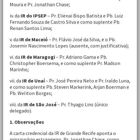
Moura e Pr. Jonathan Chase;
iv. da
IR do IPSEP
– Pr. Elienai Bispo Batista e Pb. Luiz
Fernando Souza de Castro Silva e como suplente Pb.
Renan Santos Lima;
v. da
IR de Maceió
– Pr. Flávio José da Silva, e o Pb.
Josemir Nascimento Lopes (ausente, com justificativa);
vi. da
IR de Maragogi
– Pr. Adriano Gama e Pb.
Christopher Boersema, e como suplente Pr. Madson
Marinho;
vii. da
IR de Unaí
– Pr. José Pereira Neto e Pr. Iraldo Luna,
e como suplente Pb. Steven Markerink, Arjan Boerman e
Pb. Weliton Borges;
viii. da
IR de São José
– Pr. Thyago Lins (único
delegado).
1. Observações
A carta credencial da IR de Grande Recife aponta o
missionário estrangeiro, Pr. Jonathan Chase, como