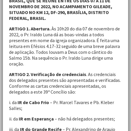
BRASIL, QUE SE REÚNE
ENTRE OS DIAS 07 A 11 DE
NOVEMBRO DE 2022, NO ACAMPAMENTO GILEADE,
SITUADO NO KM 12, DF-290, BRASÍLIA, DISTRITO
FEDERAL, BRASIL.
ARTIGO 1. Abertura.
Às 10h20 do dia 07 de novembro de
2022, o Pr. Iraldo Luna dá as boas-vindas a todos
presentes em nome da igreja organizadora. É feita uma
leitura em Efésios 4.17-32 seguido de uma breve palavra
de aplicação. Todos louvam a Deus com o cântico do
Salmo 15b. Na sequência o Pr. Iraldo Luna dirige uma
oração.
ARTIGO 2. Verificação de credenciais
. As credenciais
dos delegados presentes são apresentadas e verificadas.
Conforme as cartas credenciais apresentadas, os
delegados a este 39º Concílio são:
i. da
IR de Cabo Frio
– Pr. Marcel Tavares e Pb. Kleber
Salles;
ii. da
IR em Esperança
– não há delegados presentes;
iii. da
IR do Grande Recife
– Pr. Alexandrino de Araujo