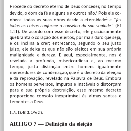
Procede
do
decreto
eterno
de
Deus
conceder,
no
tempo
devido,
o
dom
da
fé
a
alguns
e
a
outros
não.
Pois
ele
co-
1
nhece
todas
as
suas
obras
desde
a
eternidade
e
2
“faz
(Ef
todas as coisas conforme o conselho da sua vontade”
1.11)
De acordo
com
esse
decreto,
ele
graciosamente
.
quebranta
o coração
dos
eleitos,
por
mais
duro
que
seja,
e
os
inclina
a crer;
entretanto,
segundo
o
seu
justo
juízo,
ele
deixa
os
que
não
são
eleitos
em
sua
própria
malignidade
e
dureza.
E
aqui, especialmente,
nos
é
revelada
a
profunda,
misericordiosa
e, ao
mesmo
tempo,
justa
distinção
entre
homens
igualmente
merecedores
de
condenação,
que
é
o
decreto
da
eleição
e da
reprovação,
revelado
na
Palavra
de
Deus.
Embora
os
homens
perversos,
impuros
e
instáveis
o
distorçam
para
a
sua
própria
destruição,
esse
mesmo
decreto
proporciona consolo
inexprimível
às
almas
santas
e
tementes
a
Deus.
At
13.48.
1Pe
2.8.
1.
2.
ARTIGO 7 — Definição da eleição