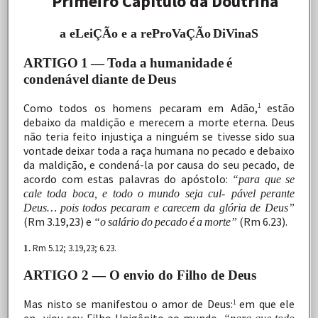
Primeiro
Capítulo
da
Doutrina
a
eLeiÇÃo
e a
reProVaÇÃo
DiVinaS
ARTIGO
1
—
Toda
a
humanidade
é
condenável
diante
de
Deus
Como
todos
os
homens
pecaram
em
Adão,
estão
1
debaixo
da
maldição
e
merecem
a
morte
eterna.
Deus
não
teria
feito
injustiça
a
ninguém
se
tivesse
sido
sua
vontade
deixar
toda
a
raça
humana
no
pecado
e
debaixo
da
maldição,
e
condená-la
por
causa
do
seu
pecado,
de
acordo
com
estas
palavras
do
apóstolo:
“para
que
se
cale
toda
boca,
e
todo
o
mundo
seja
cul- pável
perante
Deus…
pois
todos
pecaram
e
carecem
da
glória
de
Deus”
(Rm
3.19,23)
e
(Rm
6.23).
“o
salário
do
pecado
é
a
morte”
Rm 5.12; 3.19,23; 6.23.
1.
ARTIGO 2 — O envio do Filho de Deus
Mas
nisto
se
manifestou
o
amor
de
Deus:
em
que
ele
1