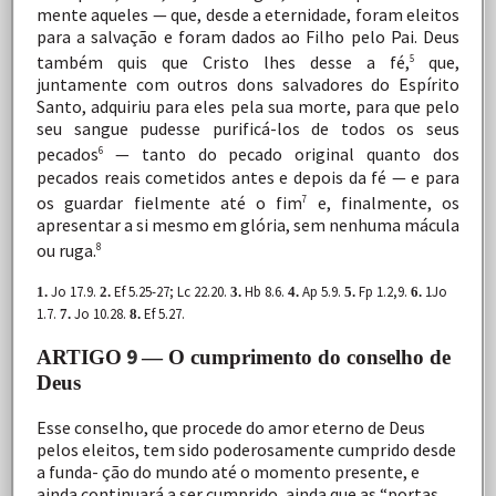
mente
aqueles
—
que,
desde
a
eternidade,
foram
eleitos
para
a
salvação
e
foram
dados
ao
Filho
pelo
Pai.
Deus
também
quis
que
Cristo
lhes
desse
a
fé,
que,
5
juntamente
com
outros
dons
salvadores
do
Espírito
Santo,
adquiriu
para
eles
pela sua
morte,
para
que
pelo
seu
sangue
pudesse
purificá-los
de
todos
os
seus
pecados
—
tanto
do
pecado
original
quanto dos
6
pecados
reais
cometidos
antes
e
depois
da
fé
—
e
para
os
guardar
fielmente
até
o
fim
e,
finalmente,
os
7
apresentar
a
si
mesmo
em
glória,
sem
nenhuma
mácula
ou
ruga.
8
Jo 17.9.
Ef 5.25-27; Lc 22.20.
Hb 8.6.
Ap 5.9.
Fp 1.2,9.
1Jo
1.
2.
3.
4.
5.
6.
1.7.
Jo
10.28.
Ef 5.27.
7.
8.
9
ARTIGO
— O cumprimento do conselho de
Deus
Esse
conselho,
que
procede
do
amor
eterno
de
Deus
pelos
eleitos,
tem
sido
poderosamente
cumprido
desde
a
funda- ção
do
mundo
até
o
momento
presente,
e
ainda
continuará
a
ser
cumprido,
ainda
que
as
“portas