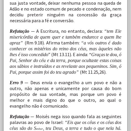
sua justa
vontade,
deixar
nenhuma
pessoa
na
queda
de
Adão
e
no
estado
comum
de
pecado
e
condenação,
nem
decidiu preterir
ninguém
na
concessão
da
graça
necessária
para
a fé e
conversão.
— A Escritura, no entanto, declara:
Refutação
“tem Ele
misericórdia de quem quer e também endurece a quem lhe
(Rm 9.18). Afirma também:
apraz”
“a vós outros é dado
conhecer
os
mistérios
do
reino
dos
céus,
mas
àqueles
não
”
(Mt
13.11).
E
ainda:
“
lhes é
isso
concedido
Graças
te
dou,
ó
Pai,
Senhor
do
céu
e
da
terra,
porque
ocultaste
estas
coisas
aos
sábios
e
instruídos
e
as
revelaste
aos
pequeninos.
Sim,
ó
(Mt
11.25,26).
Pai,
porque assim foi do teu agrado”
—
Deus
envia
o
evangelho
a
um
povo
e
não
a
Erro
9
outro, não
apenas
e
unicamente
por
causa
do
bom
propósito
de
sua
vontade,
mas
porque
um
povo
é
melhor
e
mais
digno do
que
o
outro,
ao
qual
o
evangelho
não
é
comunicado.
—
Moisés
nega
isso
quando
fala
as
seguintes
Refutação
palavras
ao
povo
de
Israel:
“Eis
que
os
céus
e
os
céus
dos
céus são do
S
,
teu Deus, a terra e tudo o que nela há.
enhor