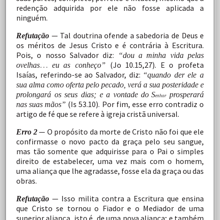
redenção
adquirida
por
ele
não
fosse
aplicada a
ninguém.
—
Tal
doutrina
ofende
a
sabedoria
de
Deus
e
Refutação
os méritos de Jesus Cristo e é contrária à Escritura.
Pois,
o nosso
Salvador
diz:
“dou
a
minha
vida
pelas
…
(Jo
10.15,27).
E
o
profeta
ovelhas
eu
as conheço”
Isaías,
referindo-se
ao Salvador, diz:
“quando der ele a
sua alma como oferta pelo pecado, verá a sua posteridade e
prolongará os seus dias; e a
vontad
e
d
o
S
prosperar
á
e
n
h
o
r
(I
s
53.10).
Por
fim,
esse
erro
contradiz
o
na
s
sua
s
mãos
”
artigo
de
fé
que
se
refere
à igreja cristã
universal.
—
O
propósito
da
morte
de
Cristo
não
foi
que
ele
Erro
2
confirmasse
o
novo
pacto
da
graça
pelo
seu
sangue,
mas tão
somente
que
adquirisse
para
o
Pai
o
simples
direito
de
estabelecer,
uma
vez
mais
com
o
homem,
uma
aliança
que
lhe
agradasse,
fosse
ela
da
graça
ou
das
obras.
—
Isso
milita
contra
a
Escritura
que
ensina
Refutação
que Cristo
se
tornou
o
Fiador
e
o
Mediador
de
uma
superior aliança,
isto
é,
de
uma
nova
aliança;
e
também