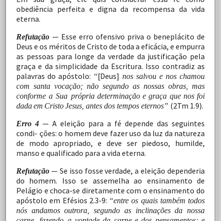
obediência perfeita
e
digna
da
recompensa
da
vida
eterna.
— Esse erro ofensivo priva o beneplácito de
Refutação
Deus
e
os
méritos
de
Cristo
de
toda
a
eficácia,
e
empurra
as
pessoas
para
longe
da
verdade
da
justificação
pela
graça
e
da
simplicidade
da
Escritura.
Isso
contradiz
as
palavras do apóstolo:
[Deus]
“
nos salvou e nos chamou
com santa vocação; não segundo as nossas obras, mas
conforme a Sua própria
determinação
e
graça
que
nos
foi
(2Tm
1.9).
dada
em
Cristo
Jesus,
antes dos tempos eternos”
—
A
eleição
para
a
fé
depende
das
seguintes
Erro
4
condi- ções:
o
homem
deve
fazer
uso
da
luz
da
natureza
de
modo
apropriado,
e
deve
ser
piedoso,
humilde,
manso
e
qualificado
para a vida
eterna.
—
Se
isso
fosse
verdade,
a
eleição
dependeria
Refutação
do
homem.
Isso
se
assemelha
ao
ensinamento
de
Pelágio
e
choca-se
diretamente
com
o
ensinamento
do
apóstolo
em Efésios 2.3-9:
“entre os quais também todos
nós andamos outrora, segundo as inclinações da nossa
carne, fazendo a vontade
da
carne
e
dos
pensamentos;
e