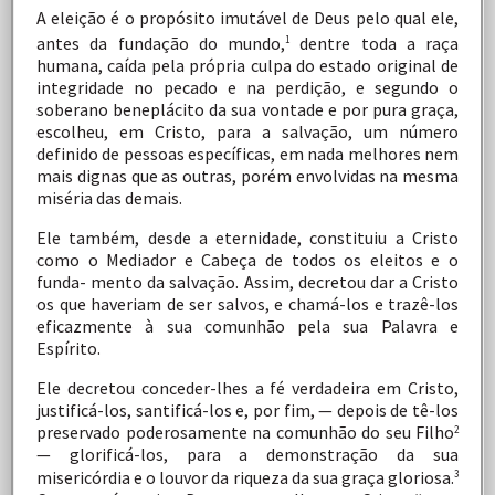
A
eleição
é
o
propósito
imutável
de
Deus
pelo
qual
ele,
antes
da
fundação
do
mundo,
dentre
toda
a
raça
1
humana, caída
pela
própria
culpa
do
estado
original
de
integridade no
pecado
e
na
perdição,
e
segundo
o
soberano
beneplácito da
sua
vontade
e
por
pura
graça,
escolheu,
em
Cristo,
para
a
salvação,
um
número
definido
de
pessoas
específicas, em
nada
melhores
nem
mais
dignas
que
as
outras,
porém envolvidas
na
mesma
miséria
das
demais.
Ele
também,
desde
a
eternidade,
constituiu
a
Cristo
como
o
Mediador
e
Cabeça
de
todos
os
eleitos
e
o
funda- mento
da
salvação.
Assim,
decretou
dar
a
Cristo
os
que
haveriam
de
ser
salvos,
e
chamá-los
e
trazê-los
eficazmente
à
sua
comunhão
pela
sua
Palavra
e
Espírito.
Ele
decretou
conceder-lhes
a
fé
verdadeira
em
Cristo,
justificá-los, santificá-los e, por fim, — depois de tê-los
preservado poderosamente na comunhão do seu Filho
2
— glorificá-los, para a demonstração da sua
misericórdia e o louvor
da
riqueza
da
sua
graça
gloriosa.
3