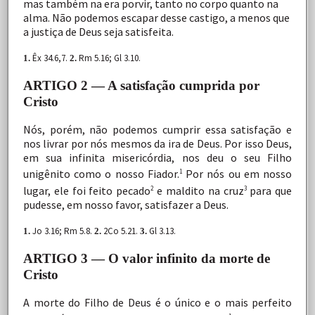
mas
também
na
era
porvir,
tanto
no
corpo
quanto
na
alma.
Não
podemos
escapar
desse
castigo,
a
menos
que
a
justiça
de
Deus
seja
satisfeita.
Êx
34.6,7.
Rm 5.16; Gl 3.10.
1.
2.
ARTIGO 2 — A satisfação cumprida por
Cristo
Nós,
porém,
não
podemos
cumprir
essa
satisfação
e
nos livrar
por
nós
mesmos
da
ira
de
Deus.
Por
isso
Deus,
em sua
infinita
misericórdia,
nos
deu
o
seu
Filho
unigênito
como
o
nosso
Fiador.
Por
nós
ou
em
nosso
1
lugar,
ele
foi
feito
pecado
e
maldito
na
cruz
para
que
2
3
pudesse,
em
nosso
favor,
satisfazer a
Deus.
Jo 3.16; Rm 5.8.
2Co
5.21.
Gl 3.13.
1.
2.
3.
ARTIGO 3 — O valor infinito da morte de
Cristo
A
morte
do
Filho
de
Deus
é
o
único
e
o
mais
perfeito