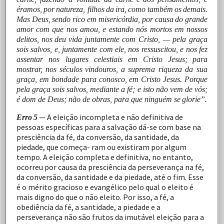
éramos,
por
natureza,
filhos
da
ira,
como
também
os
demais.
Mas
Deus,
sendo
rico
em misericórdia,
por
causa
do
grande
amor
com
que
nos
amou,
e estando
nós
mortos
em
nossos
delitos,
nos
deu
vida
juntamente com Cristo, — pela graça
sois salvos, e, juntamente com ele, nos ressuscitou, e nos fez
assentar nos lugares celestiais em Cristo
Jesus;
para
mostrar,
nos
séculos
vindouros,
a
suprema riqueza da sua
graça, em bondade para conosco, em Cristo Jesus. Porque
pela graça sois salvos, mediante a fé; e isto não vem de vós;
é dom de Deus; não de obras, para que ninguém se
glorie”.
—
A
eleição
incompleta
e
não
definitiva
de
Erro
5
pessoas específicas
para
a
salvação
dá-se
com
base
na
presciência
da
fé,
da
conversão,
da
santidade,
da
piedade,
que
começa-
ram
ou
existiram
por
algum
tempo.
A
eleição
completa
e
definitiva,
no
entanto,
ocorreu
por
causa
da
presciência
da perseverança
na
fé,
da
conversão,
da
santidade
e
da
piedade,
até
o
fim.
Esse
é
o
mérito
gracioso
e
evangélico
pelo
qual o
eleito
é
mais
digno
do
que
o
não
eleito.
Por
isso,
a
fé,
a
obediência
da
fé,
a
santidade,
a
piedade
e
a
perseverança
não
são
frutos
da
imutável
eleição
para
a