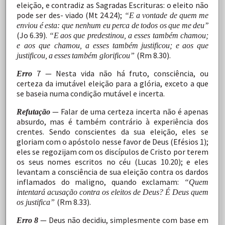
eleição,
e
contradiz
as
Sagradas
Escrituras:
o
eleito
não
pode
ser
des-
viado
(Mt
24.24);
“E
a
vontade
de
quem
me
enviou
é
esta:
que
nenhum
eu
perca
de
todos
os
que
me
deu’’
(Jo
6.39).
“E
aos
que predestinou, a esses também chamou;
e aos que chamou, a
esses
também
justificou;
e
aos
que
(Rm
8.30).
justificou,
a
esses
também glorificou”
7
—
Nesta
vida
não
há
fruto,
consciência,
ou
Erro
certeza
da imutável
eleição
para
a
glória,
exceto
a
que
se
baseia
numa
condição mutável e
incerta.
—
Falar
de
uma
certeza
incerta
não
é
apenas
Refutação
absurdo,
mas
é
também
contrário
à
experiência
dos
crentes.
Sendo
conscientes
da
sua
eleição,
eles
se
gloriam
com
o apóstolo
nesse
favor
de
Deus
(Efésios
1);
eles
se
regozijam
com
os
discípulos
de
Cristo
por
terem
os
seus
nomes
escritos
no
céu
(Lucas
10.20);
e
eles
levantam
a
consciência
de
sua eleição
contra
os
dardos
inflamados
do
maligno,
quando exclamam:
“Quem
intentará acusação contra os eleitos de Deus? É Deus quem
(Rm
8.33).
os justifica”
—
Deus
não
decidiu,
simplesmente
com
base
em
Erro
8