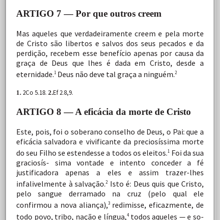
ARTIGO 7 — Por que outros creem
Mas
aqueles
que
verdadeiramente
creem
e
pela
morte
de
Cristo
são
libertos
e
salvos
dos
seus
pecados
e
da
perdição, recebem
esse
benefício
apenas
por
causa
da
graça
de
Deus
que
lhes
é
dada
em
Cristo,
desde
a
eternidade.
Deus
não deve tal graça a
ninguém.
1
2
2Co 5.18.
Ef 2.8,9.
1.
2.
ARTIGO 8 — A eficácia da morte de Cristo
Este,
pois,
foi
o
soberano
conselho
de
Deus,
o
Pai:
que
a
eficácia
salvadora
e
vivificante
da
preciosíssima
morte
do
seu
Filho
se
estendesse
a
todos
os
eleitos.
Foi
da
sua
1
graciosís- sima
vontade
e
intento
conceder
a
fé
justificadora
apenas
a
eles
e
assim
trazer-lhes
infalivelmente
à
salvação.
Isto
é: Deus
quis
que
Cristo,
2
pelo
sangue
derramado
na
cruz
(pelo qual
ele
confirmou
a
nova
aliança),
redimisse,
eficazmente,
de
3
todo
povo,
tribo,
nação
e
língua,
todos
aqueles
—
e
so-
4