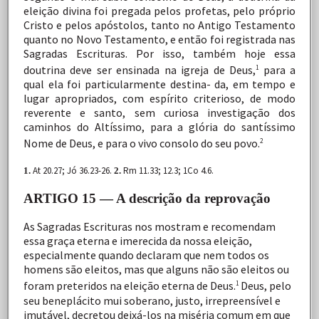
eleição divina
foi
pregada
pelos
profetas,
pelo
próprio
Cristo
e
pelos
apóstolos,
tanto
no
Antigo
Testamento
quanto
no
Novo
Testamento,
e
então
foi
registrada
nas
Sagradas
Escrituras.
Por
isso,
também
hoje
essa
doutrina
deve
ser
ensinada
na
igreja
de
Deus,
para
a
1
qual
ela
foi
particularmente
destina- da,
em
tempo
e
lugar
apropriados,
com
espírito
criterioso,
de
modo
reverente
e
santo,
sem
curiosa
investigação
dos
caminhos
do
Altíssimo,
para
a
glória
do
santíssimo
Nome
de
Deus,
e
para
o
vivo
consolo
do
seu
povo.
2
At 20.27; Jó 36.23-26.
Rm 11.33; 12.3; 1Co 4.6.
1.
2.
ARTIGO 15 — A descrição da reprovação
As
Sagradas
Escrituras
nos
mostram
e
recomendam
essa
graça
eterna
e
imerecida
da
nossa
eleição,
especialmente
quando
declaram
que
nem
todos
os
homens
são
eleitos,
mas
que
alguns
não
são
eleitos
ou
foram
preteridos
na
eleição
eterna
de
Deus.
Deus,
pelo
1
seu
beneplácito
mui
soberano,
justo,
irrepreensível
e
imutável,
decretou
deixá-los
na
miséria
comum
em
que