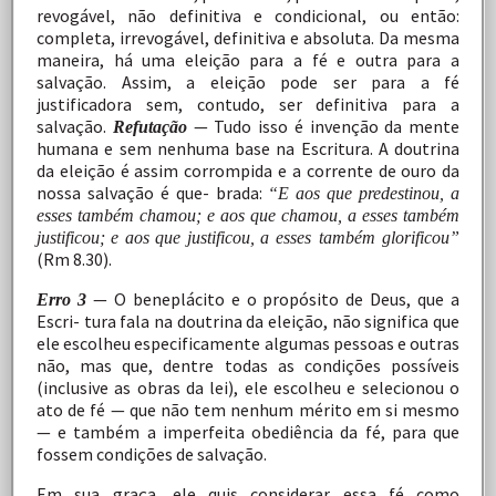
revogável,
não
definitiva e condicional, ou então:
completa, irrevogável,
definitiva
e
absoluta.
Da
mesma
maneira,
há
uma
eleição
para
a
fé
e
outra
para
a
salvação.
Assim,
a
eleição
pode
ser
para
a fé
justificadora
sem,
contudo,
ser
definitiva
para
a
salvação.
—
Tudo
isso
é
invenção
da
mente
Refutação
humana
e
sem
nenhuma
base
na
Escritura.
A
doutrina
da
eleição
é
assim corrompida
e
a
corrente
de
ouro
da
nossa
salvação
é
que- brada:
“E
aos
que
predestinou,
a
esses
também
chamou;
e
aos que
chamou,
a
esses
também
justificou;
e
aos
que
justificou,
a esses também glorificou”
(Rm
8.30).
—
O
beneplácito
e
o
propósito
de
Deus,
que
a
Erro
3
Escri-
tura
fala
na
doutrina
da
eleição,
não
significa
que
ele
escolheu
especificamente
algumas
pessoas
e
outras
não,
mas
que, dentre
todas
as
condições
possíveis
(inclusive
as
obras
da lei),
ele
escolheu
e
selecionou
o
ato
de
fé
—
que
não
tem nenhum
mérito
em
si
mesmo
—
e
também
a
imperfeita obediência
da
fé,
para
que
fossem
condições
de
salvação.
Em
sua
graça,
ele
quis
considerar
essa
fé
como