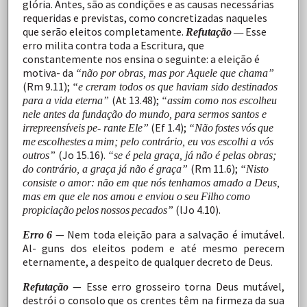
glória.
Antes,
são
as
condições
e
as
causas
necessárias
requeridas
e
previstas,
como
concretizadas naqueles
que serão eleitos completamente.
Esse
Refutação
—
erro
milita
contra
toda
a
Escritura,
que
constantemente
nos
ensina
o
seguinte:
a
eleição
é
motiva- da
“não por obras, mas por Aquele que chama”
(Rm 9.11);
“e creram todos os que haviam sido destinados
(At 13.48);
para a vida eterna”
“assim como nos escolheu
nele antes da fundação do mundo, para sermos santos e
(Ef
1.4);
irrepreensíveis
pe- rante
Ele”
“Não
fostes
vós
que
me
escolhestes
a
mim; pelo contrário, eu vos escolhi a vós
(Jo 15.16).
outros”
“se é pela graça, já não é pelas obras;
(Rm 11.6);
do contrário, a graça já não é graça”
“Nisto
consiste o amor: não em que nós tenhamos amado a Deus,
mas em que ele nos amou e enviou o
seu
Filho
como
(lJo
4.10).
propiciação
pelos
nossos
pecados”
—
Nem
toda
eleição
para
a
salvação
é
imutável.
Erro
6
Al-
guns
dos
eleitos
podem
e
até
mesmo
perecem
eternamente,
a
despeito
de
qualquer
decreto
de
Deus.
—
Esse
erro
grosseiro
torna
Deus
mutável,
Refutação
destrói
o
consolo
que
os
crentes
têm
na
firmeza
da
sua