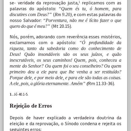
se-
veridade
da
reprovação
justa,
replicamos
com
as
1
palavras
do apóstolo:
“Quem és tu, ó homem, para
(
e
com
estas
palavras
do
discutires com Deus?”
Rm
9.20),
nosso
Salvador:
“Porventura,
não
me
é
lícito
fazer
o
que
(Mt 20.15).
quero
do
que
é
meu?”
Nós,
porém,
adorando
com
reverência
esses
mistérios,
exclamamos
com
o
apóstolo:
“Ó
profundidade
da
riqueza, tanto da sabedoria como do conhecimento de
Deus! Quão insondáveis são os seus juízos, e quão
inescrutáveis, os seus caminhos! Quem, pois, conheceu a
mente do Senhor? Ou quem
foi
o
seu
conselheiro?
Ou
quem
primeiro
deu
a
ele
para que
lhe
venha
a
ser
restituído?
Porque
dele,
e
por
meio
dele,
e para
ele
são
todas
as
coisas.
Rm
11.33-36).
A
ele,
pois,
a
glória
eternamente. Amém”
(
Jó 40.1-5.
1.
Rejeição de Erros
Depois
de
haver
explicado
a
verdadeira
doutrina
da
eleição
e da
reprovação,
o
Sínodo
condena
e
rejeita
os
seguintes
erros: