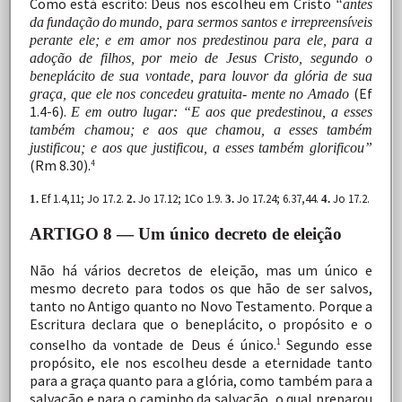
Como
está
escrito:
Deus
nos
escolheu
em
Cristo
“antes
da
fundação
do
mundo, para sermos santos e irrepreensíveis
perante ele; e em amor nos predestinou para ele, para a
adoção de filhos, por meio de Jesus Cristo, segundo o
beneplácito de sua vontade, para louvor da glória de sua
(Ef
graça, que ele nos concedeu
gratuita- mente no Amado
1.4-6).
E em outro lugar: “E aos que predestinou, a esses
também chamou; e aos que chamou, a esses também
justificou; e aos que justificou, a esses também glorificou”
(Rm
8.30).
4
Ef 1.4,11;
Jo
17.2.
Jo 17.12;
1Co
1.9.
Jo
17.24;
6.37,44.
Jo 17.2.
1.
2.
3.
4.
ARTIGO 8 — Um único decreto de eleição
Não
há
vários
decretos
de
eleição,
mas
um
único
e
mesmo
decreto
para
todos
os
que
hão
de
ser
salvos,
tanto
no
Antigo
quanto
no
Novo
Testamento.
Porque
a
Escritura
declara que
o
beneplácito,
o
propósito
e
o
conselho
da
vontade
de Deus
é
único.
Segundo
esse
1
propósito,
ele
nos
escolheu
desde
a
eternidade
tanto
para
a
graça
quanto
para
a
glória, como
também
para
a
salvação
e
para
o
caminho
da
salvação,
o
qual
preparou