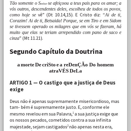
Tão somente o
S
se afeiçoou a teus pais para os amar; a
enhor
vós outros, descendentes deles, escolheu de todos os povos,
vê” (Dt 10.14,15). E Cristo diz:
como hoje se
“Ai
de ti,
Corazim! Ai
de
ti,
Betsaida!
Porque,
se
em
Tiro
e
em
Sidom
se
tivessem operado
os
milagres
que
em
vós
se
fizeram,
há
muito
que
elas se
teriam
arrependido
com
pano
de
saco
e
”
(Mt
11.21).
cinza
Segundo Capítulo da Doutrina
a
m
o
r
t
e
D
e
c
r
i
S
t
o
e
a
reDenÇÃo Do homem
a
t
r
a
V
É
S
D
e
L
a
ARTIGO 1 — O castigo que a justiça de Deus
exige
Deus
não
é
apenas
supremamente
misericordioso,
mas
tam- bém
é
supremamente
justo.
E,
conforme
ele
mesmo
revelou em
sua
Palavra,
a
sua
justiça
exige
que
1
os
nossos
pecados, cometidos
contra
a
sua
infinita
majestade,
sejam
castigados
não
apenas
nesta
era,
2