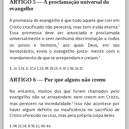
ARTIGO
5
—
A
proclamação
universal
do
evangelho
A
promessa
do
evangelho
é
que
todo
aquele
que
crer
em
Cristo
crucificado
não
perecerá,
mas
tem
a
vida
eterna.
1
Essa promessa
deve
ser
anunciada
e
proclamada
universalmente e
sem
nenhuma
discriminação
a
todos
os
povos
e
homens,
aos
quais
Deus,
em
seu
2
beneplácito,
envia
o
evangelho
junta- mente
com
o
mandamento
de
que
se
arrependam
e
creiam.
3
Jo 3.16.
1Co 1.23; Mt 28.19.
At 2.38; 16.31.
1.
2.
3.
ARTIGO 6 — Por que alguns não creem
No
entanto,
muitos
dos
que
foram
chamados
pelo
evangelho
não
se
arrependem
nem
creem
em
Cristo,
mas
perecem
na incredulidade.
Isso não acontece por
1
haver algum
defeito
ou
insuficiência
no
sacrifício
de
Cristo
oferecido
na
cruz, mas pela própria culpa
deles.
Mt 22.14; Sl 95.11; Hb 4.6.
1.