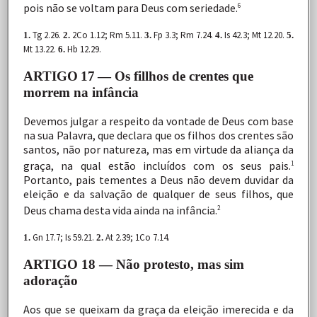
pois
não
se
voltam para Deus com
seriedade.
6
Tg 2.26.
2Co 1.12; Rm 5.11.
Fp 3.3; Rm 7.24.
Is 42.3; Mt 12.20.
1.
2.
3.
4.
5.
Mt 13.22.
Hb 12.29.
6.
ARTIGO
17
— Os fillhos de crentes que
morrem na infância
Devemos
julgar
a
respeito
da
vontade
de
Deus
com
base
na sua
Palavra,
que
declara
que
os
filhos
dos
crentes
são
santos,
não
por
natureza,
mas
em
virtude
da
aliança
da
graça,
na
qual
estão
incluídos
com
os
seus
pais.
1
Portanto,
pais
tementes
a
Deus
não
devem
duvidar
da
eleição
e
da
salvação
de
qualquer
de
seus
filhos,
que
Deus
chama
desta
vida
ainda
na
infância.
2
Gn 17.7; Is 59.21.
At 2.39; 1Co 7.14.
1.
2.
ARTIGO 18 — Não protesto, mas sim
adoração
Aos
que
se
queixam
da
graça
da
eleição
imerecida
e
da