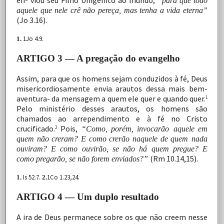
en- viou
seu
Filho
Unigênito
ao
mundo,
“para
que
todo
aquele que nele crê não pereça, mas tenha a vida eterna”
(Jo
3.16).
1Jo 4.9.
1.
ARTIGO 3 — A pregação do evangelho
Assim,
para
que
os
homens
sejam
conduzidos
à
fé,
Deus
misericordiosamente envia arautos dessa mais bem-
aventura-
da
mensagem
a
quem
ele
quer
e
quando
quer.
1
Pelo
ministério
desses arautos, os homens são
chamados ao arrependimento
e
à
fé
no
Cristo
crucificado.
Pois,
2
“Como,
porém,
invocarão aquele
em
quem
não
creram?
E
como
crerão
naquele
de
quem nada
ouviram? E como ouvirão, se não há quem pregue? E
(Rm
10.14,15).
como pregarão, se não forem enviados?”
Is 52.7.
1Co 1.23,24.
1.
2.
ARTIGO 4 — Um duplo resultado
A
ira
de
Deus
permanece
sobre
os
que
não
creem
nesse