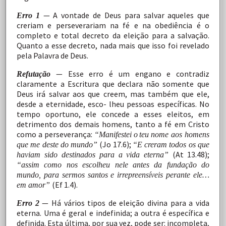
—
A
vontade
de
Deus
para
salvar
aqueles
que
Erro
1
creriam
e
perseverariam
na
fé
e
na
obediência
é
o
completo
e
total decreto
da
eleição
para
a
salvação.
Quanto
a
esse
decreto, nada
mais
que
isso
foi
revelado
pela
Palavra
de
Deus.
—
Esse
erro
é
um
engano
e
contradiz
Refutação
claramente a
Escritura
que
declara
não
somente
que
Deus
irá
salvar
aos que
creem,
mas
também
que
ele,
desde
a
eternidade,
esco- lheu pessoas específicas. No
tempo oportuno, ele
concede
a
esses
eleitos,
em
detrimento
dos
demais
homens,
tanto
a fé
em
Cristo
como
a
perseverança:
“Manifestei
o
teu
nome aos homens
(Jo 17.6);
que me deste do mundo”
“E creram todos os que
(At 13.48);
haviam sido destinados para a vida eterna”
“assim como nos escolheu nele antes da fundação do
mundo,
para
sermos
santos
e
irrepreensíveis
perante
ele…
(Ef
1.4).
em amor”
—
Há
vários
tipos
de
eleição
divina
para
a
vida
Erro
2
eterna. Uma
é
geral
e
indefinida;
a
outra
é
específica
e
definida.
Esta
última,
por
sua
vez,
pode
ser:
incompleta,