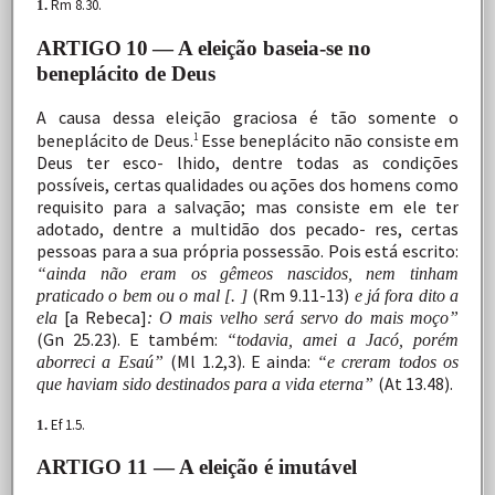
Rm 8.30.
1.
ARTIGO
10
— A eleição baseia-se no
beneplácito de Deus
A
causa
dessa
eleição
graciosa
é
tão
somente
o
beneplácito
de
Deus.
Esse
beneplácito
não
consiste
em
1
Deus
ter
esco-
lhido,
dentre
todas
as
condições
possíveis,
certas
qualidades
ou
ações
dos
homens
como
requisito
para
a
salvação;
mas
consiste
em
ele
ter
adotado,
dentre
a
multidão
dos
pecado-
res,
certas
pessoas
para
a
sua
própria
possessão.
Pois
está escrito:
“ainda não eram os gêmeos nascidos, nem tinham
(Rm
9.11-13)
praticado
o
bem
ou
o
mal
[.
]
e
já
fora
dito
a
[a Rebeca]
ela
: O mais velho será servo do mais moço”
(Gn 25.23). E também:
“todavia, amei a Jacó, porém
(Ml 1.2,3). E ainda:
aborreci a Esaú”
“e creram todos os
(At 13.48).
que haviam sido destinados para a vida eterna”
Ef 1.5.
1.
ARTIGO 11 — A eleição é imutável