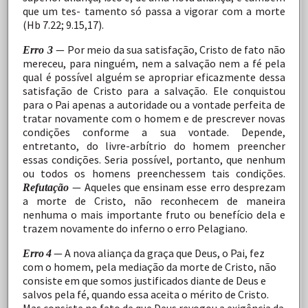
que
um
tes- tamento
só
passa
a
vigorar
com
a
morte
(Hb
7.22;
9.15,17).
—
Por
meio da sua satisfação, Cristo de fato não
Erro 3
mereceu,
para
ninguém,
nem
a
salvação
nem
a
fé
pela
qual é
possível
alguém
se
apropriar
eficazmente
dessa
satisfação de
Cristo
para
a
salvação.
Ele
conquistou
para
o
Pai
apenas a
autoridade
ou
a
vontade
perfeita
de
tratar
novamente
com
o
homem
e
de
prescrever
novas
condições
conforme
a
sua
vontade.
Depende,
entretanto,
do
livre-arbítrio
do
homem
preencher
essas
condições.
Seria
possível,
portanto,
que
nenhum
ou
todos
os
homens
preenchessem
tais
condições.
— Aqueles que ensinam esse erro desprezam
Refutação
a
morte
de
Cristo,
não
reconhecem
de
maneira
nenhuma
o
mais
importante
fruto
ou
benefício
dela
e
trazem
novamente
do inferno o erro
Pelagiano.
—
A
nova
aliança
da
graça
que
Deus,
o
Pai,
fez
Erro
4
com o
homem,
pela
mediação
da
morte
de
Cristo,
não
consiste em
que
somos
justificados
diante
de
Deus
e
salvos
pela
fé, quando
essa
aceita
o
mérito
de
Cristo.
Mas
consiste
no
fato de
que
Deus
revogou
a
exigência
da