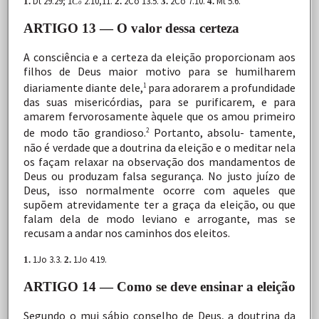
Dt 29.29;
1
2.10,11.
2Co
13.5.
2Co
7.10.
Mt 5.6.
1.
C
2.
3.
4.
o
ARTIGO 13 — O valor dessa certeza
A
consciência
e
a
certeza
da
eleição
proporcionam
aos
filhos
de
Deus
maior
motivo
para
se
humilharem
diariamente
diante
dele,
para
adorarem
a
profundidade
1
das
suas
misericórdias,
para
se
purificarem,
e
para
amarem
fervorosamente
àquele
que
os
amou
primeiro
de
modo
tão
grandioso.
Portanto,
absolu- tamente,
2
não
é
verdade
que
a
doutrina
da
eleição
e
o
meditar
nela
os
façam
relaxar
na
observação
dos
mandamentos
de
Deus
ou
produzam
falsa
segurança.
No
justo
juízo
de
Deus,
isso
normalmente
ocorre
com
aqueles
que
supõem
atrevidamente
ter
a
graça
da
eleição,
ou
que
falam
dela
de
modo
leviano
e
arrogante,
mas
se
recusam
a
andar
nos
caminhos
dos
eleitos.
1Jo 3.3.
1Jo 4.19.
1.
2.
ARTIGO 14 — Como se deve ensinar a eleição
Segundo
o
mui
sábio
conselho
de
Deus,
a
doutrina
da