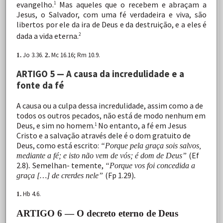
evangelho.
Mas
aqueles
que
o
recebem
e
abraçam
a
1
Jesus,
o
Salvador,
com
uma
fé
verdadeira
e
viva,
são
libertos
por
ele da
ira
de
Deus
e
da
destruição,
e
a
eles
é
dada
a
vida
eterna.
2
Jo 3.36.
Mc 16.16; Rm 10.9.
1.
2.
ARTIGO 5 — A causa da incredulidade e a
fonte da fé
A
causa
ou
a
culpa
dessa
incredulidade,
assim
como
a
de
todos
os
outros
pecados,
não
está
de
modo
nenhum
em
Deus,
e
sim
no
homem.
No
entanto,
a
fé
em
Jesus
1
Cristo e
a
salvação
através
dele
é
o
dom
gratuito
de
Deus,
como está escrito:
“Porque pela graça sois salvos,
(Ef
mediante a fé; e isto não vem de vós; é dom de Deus”
2.8)
Semelhan- temente,
.
“Porque vos foi concedida a
(Fp
1.29)
graça […] de crerdes nele”
.
Hb 4.6.
1.
ARTIGO 6 — O decreto eterno de Deus