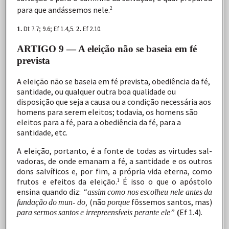
para
que
andássemos
nele.
2
Dt 7.7; 9.6;
Ef
1.4,5.
Ef
2.10.
1.
2.
ARTIGO 9 — A eleição não se baseia em fé
prevista
A eleição não se baseia em fé prevista, obediência da fé,
santidade, ou qualquer outra boa qualidade ou
disposição
que
seja
a
causa
ou
a
condição
necessária
aos
homens
para serem
eleitos;
todavia,
os
homens
são
eleitos
para
a
fé,
para
a
obediência
da
fé,
para
a
santidade,
etc.
A
eleição,
portanto,
é
a
fonte
de
todas
as
virtudes
sal-
vadoras,
de
onde
emanam
a
fé,
a
santidade
e
os
outros
dons
salvíficos
e,
por
fim,
a
própria
vida
eterna,
como
frutos
e efeitos
da
eleição.
É
isso
o
que
o
apóstolo
1
ensina
quando diz:
“assim
como
nos
escolheu
nele
antes
da
(não
fôssemos
santos,
mas)
fundação
do
mun- do,
porque
Ef
1.4).
para
sermos
santos
e irrepreensíveis perante ele”
(