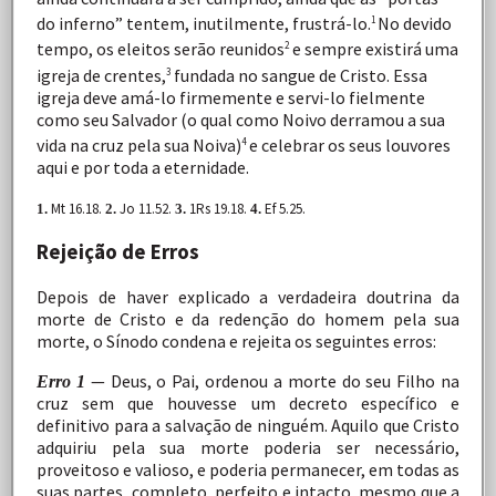
do
inferno”
tentem,
inutilmente, frustrá-lo.
No devido
1
tempo, os eleitos serão reunidos
e
sempre
existirá
uma
2
igreja
de
crentes,
fundada no
sangue
de
Cristo.
Essa
3
igreja
deve
amá-lo
firmemente
e
servi-lo
fielmente
como
seu
Salvador
(o
qual
como
Noivo derramou
a
sua
vida
na
cruz
pela
sua
Noiva)
e
celebrar
os seus
louvores
4
aqui
e
por
toda
a
eternidade.
Mt 16.18.
Jo 11.52.
1Rs
19.18.
Ef
5.25.
1.
2.
3.
4.
Rejeição de Erros
Depois
de
haver
explicado
a
verdadeira
doutrina
da
morte de
Cristo
e
da
redenção
do
homem
pela
sua
morte,
o
Sínodo
condena e rejeita os seguintes
erros:
—
Deus,
o
Pai,
ordenou
a
morte
do
seu
Filho
na
Erro
1
cruz
sem
que
houvesse
um
decreto
específico
e
definitivo
para
a
salvação
de
ninguém.
Aquilo
que
Cristo
adquiriu
pela
sua morte
poderia
ser
necessário,
proveitoso
e
valioso,
e
poderia
permanecer,
em
todas
as
suas
partes,
completo,
perfeito
e
intacto,
mesmo
que
a