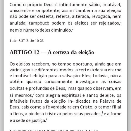
Como o próprio Deus é infinitamente sábio, imutável,
onisciente
e
onipotente,
assim
também
a
sua
eleição
não
pode
ser
desfeita,
refeita,
alterada,
revogada,
nem
anulada;
tampouco
podem
os
eleitos
ser
rejeitados,
1
nem
o
número deles
diminuído.
2
Jo 6.37.
Jo 10.28.
1.
2.
ARTIGO 12 — A certeza da eleição
Os
eleitos
recebem,
no
tempo
oportuno,
ainda
que
em
vários
graus
e
diferentes
modos,
a
certeza
da
sua
eterna
e
imutável eleição
para
a
salvação.
Eles,
todavia,
não
a
obtêm
quando curiosamente investigam as coisas
ocultas e profundas de Deus,
mas quando observam, em
1
si mesmos,
com
alegria
espiritual
e
santo
deleite,
os
2
infalíveis
frutos
da
eleição
in- dicados
na
Palavra
de
Deus,
tais
como
a
fé
verdadeira
em Cristo,
o
temor
filial
a
Deus,
a
piedosa
tristeza
pelos
seus pecados,
e a fome
3
e a sede de
justiça.
4