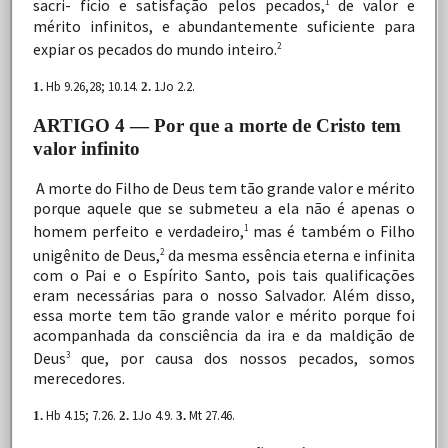
sacri-
fício
e
satisfação
pelos
pecados,
de
valor
e
1
mérito
infinitos,
e
abundantemente
suficiente
para
expiar
os
pecados
do mundo
inteiro.
2
Hb
9.26,28;
10.14.
1Jo 2.2.
1.
2.
ARTIGO 4 — Por que a morte de Cristo tem
valor infinito
A
morte
do
Filho
de
Deus
tem
tão
grande
valor
e
mérito
porque
aquele
que
se
submeteu
a
ela
não
é
apenas
o
homem
perfeito
e
verdadeiro,
mas
é
também
o
Filho
1
unigênito
de Deus,
da
mesma
essência
eterna
e
infinita
2
com
o
Pai
e
o
Espírito
Santo,
pois
tais
qualificações
eram
necessárias
para
o
nosso
Salvador.
Além
disso,
essa
morte
tem
tão
grande
valor
e
mérito
porque
foi
acompanhada
da
consciência
da
ira
e
da
maldição
de
Deus
que,
por
causa
dos
nossos
pecados,
somos
3
merecedores.
Hb 4.15; 7.26.
1Jo
4.9.
Mt 27.46.
1.
2.
3.