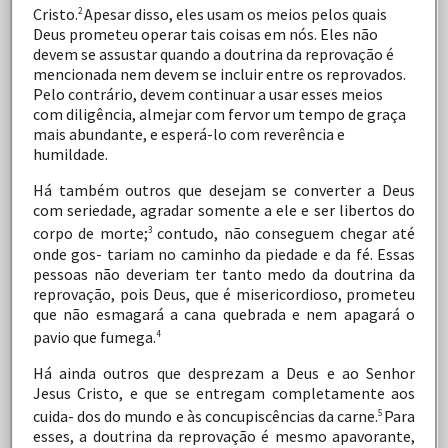
Cristo.
Apesar
disso,
eles
usam
os
meios
pelos
quais
2
Deus
prometeu
operar
tais coisas
em
nós.
Eles
não
devem
se
assustar
quando
a
doutrina da
reprovação
é
mencionada
nem
devem
se
incluir
entre
os
reprovados.
Pelo
contrário,
devem
continuar
a
usar
esses
meios
com
diligência,
almejar
com
fervor
um
tempo
de
graça
mais
abundante,
e
esperá-lo
com
reverência
e
humildade.
Há
também
outros
que
desejam
se
converter
a
Deus
com
seriedade,
agradar
somente
a
ele
e
ser
libertos
do
corpo
de
morte;
contudo,
não
conseguem
chegar
até
3
onde
gos- tariam
no
caminho
da
piedade
e
da
fé.
Essas
pessoas
não deveriam
ter
tanto
medo
da
doutrina
da
reprovação,
pois
Deus,
que
é
misericordioso,
prometeu
que
não
esmagará
a
cana
quebrada
e
nem
apagará
o
pavio
que
fumega.
4
Há
ainda
outros
que
desprezam
a
Deus
e
ao
Senhor
Jesus
Cristo,
e
que
se
entregam
completamente
aos
cuida-
dos
do
mundo
e
às
concupiscências
da
carne.
Para
5
esses,
a
doutrina
da
reprovação
é
mesmo
apavorante,