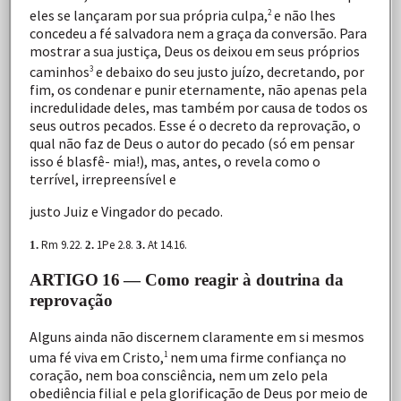
eles
se
lançaram
por
sua
própria
culpa,
e
não
lhes
2
concedeu
a
fé
salvadora
nem
a
graça
da
conversão.
Para
mostrar
a
sua
justiça,
Deus
os
deixou
em
seus
próprios
caminhos
e
debaixo
do
seu
justo
juízo,
decretando,
por
3
fim,
os
condenar
e
punir
eternamente,
não
apenas
pela
incredulidade
deles,
mas
também
por
causa
de
todos
os
seus
outros
pecados.
Esse
é
o
decreto
da
reprovação,
o
qual
não
faz
de
Deus
o
autor
do
pecado
(só
em
pensar
isso
é
blasfê-
mia!),
mas,
antes,
o
revela
como
o
terrível,
irrepreensível
e
justo Juiz e Vingador do pecado.
Rm 9.22.
1Pe
2.8.
At
14.16.
1.
2.
3.
ARTIGO
16
— Como reagir à doutrina da
reprovação
Alguns
ainda
não
discernem
claramente
em
si
mesmos
uma
fé
viva
em
Cristo,
nem
uma
firme
confiança
no
1
coração, nem
boa
consciência,
nem
um
zelo
pela
obediência
filial
e
pela
glorificação
de
Deus
por
meio
de