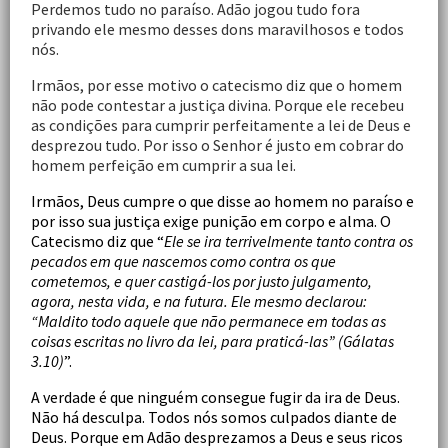
Perdemos tudo no paraíso. Adão jogou tudo fora
privando ele mesmo desses dons maravilhosos e todos
nós.
Irmãos, por esse motivo o catecismo diz que o homem
não pode contestar a justiça divina. Porque ele recebeu
as condições para cumprir perfeitamente a lei de Deus e
desprezou tudo. Por isso o Senhor é justo em cobrar do
homem perfeição em cumprir a sua lei.
Irmãos, Deus cumpre o que disse ao homem no paraíso e
por isso sua justiça exige punição em corpo e alma. O
Catecismo diz que “
Ele se ira terrivelmente tanto contra os
pecados em que nascemos como contra os que
cometemos, e quer castigá-los por justo julgamento,
agora, nesta vida, e na futura. Ele mesmo declarou:
“Maldito todo aquele que não permanece em todas as
coisas escritas no livro da lei, para praticá-las” (Gálatas
3.10)
”.
A verdade é que ninguém consegue fugir da ira de Deus.
Não há desculpa. Todos nós somos culpados diante de
Deus. Porque em Adão desprezamos a Deus e seus ricos