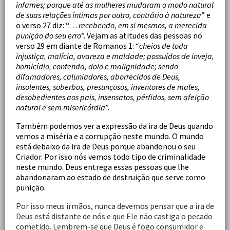
infames; porque até as mulheres mudaram o modo natural
de suas relações íntimas por outro, contrário à natureza
” e
o verso 27 diz: “…
recebendo, em si mesmos, a merecida
punição do seu erro
”. Vejam as atitudes das pessoas no
verso 29 em diante de Romanos 1: “
cheios de toda
injustiça, malícia, avareza e maldade; possuídos de inveja,
homicídio, contenda, dolo e malignidade; sendo
difamadores, caluniadores, aborrecidos de Deus,
insolentes, soberbos, presunçosos, inventores de males,
desobedientes aos pais, insensatos, pérfidos, sem afeição
natural e sem misericórdia
”.
Também podemos ver a expressão da ira de Deus quando
vemos a miséria e a corrupção neste mundo. O mundo
está debaixo da ira de Deus porque abandonou o seu
Criador. Por isso nós vemos todo tipo de criminalidade
neste mundo. Deus entrega essas pessoas que lhe
abandonaram ao estado de destruição que serve como
punição.
Por isso meus irmãos, nunca devemos pensar que a ira de
Deus está distante de nós e que Ele não castiga o pecado
cometido. Lembrem-se que Deus é fogo consumidor e