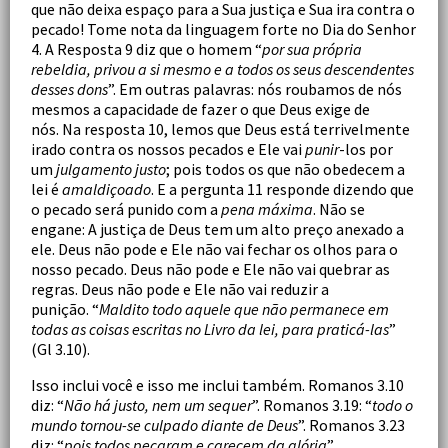
que não deixa espaço para a Sua justiça e Sua ira contra o
pecado! Tome nota da linguagem forte no Dia do Senhor
4. A Resposta 9 diz que o homem “
por sua própria
rebeldia, privou a si mesmo e a todos os seus descendentes
desses dons
”. Em outras palavras: nós roubamos de nós
mesmos a capacidade de fazer o que Deus exige de
nós. Na resposta 10, lemos que Deus está terrivelmente
irado contra os nossos pecados e Ele vai
punir
-los por
um
julgamento justo
; pois todos os que não obedecem a
lei é
amaldiçoado
. E a pergunta 11 responde dizendo que
o pecado será punido com a
pena máxima
. Não se
engane: A justiça de Deus tem um alto preço anexado a
ele. Deus não pode e Ele não vai fechar os olhos para o
nosso pecado. Deus não pode e Ele não vai quebrar as
regras. Deus não pode e Ele não vai reduzir a
punição. “
Maldito todo aquele que não permanece em
todas as coisas escritas no Livro da lei, para praticá-las
”
(Gl 3.10).
Isso inclui você e isso me inclui também. Romanos 3.10
diz: “
Não há justo, nem um sequer
”. Romanos 3.19: “
todo o
mundo tornou-se culpado diante de Deus
”. Romanos 3.23
diz: “
pois todos pecaram e carecem da glória
”.