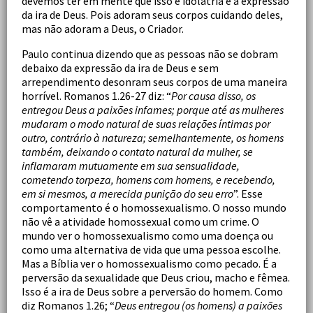
devemos ter em mente que isso é idolatria e a expressão
da ira de Deus. Pois adoram seus corpos cuidando deles,
mas não adoram a Deus, o Criador.
Paulo continua dizendo que as pessoas não se dobram
debaixo da expressão da ira de Deus e sem
arrependimento desonram seus corpos de uma maneira
horrível. Romanos 1.26-27 diz: “
Por causa disso, os
entregou Deus a paixões infames; porque até as mulheres
mudaram o modo natural de suas relações íntimas por
outro, contrário à natureza; semelhantemente, os homens
também, deixando o contato natural da mulher, se
inflamaram mutuamente em sua sensualidade,
cometendo torpeza, homens com homens, e recebendo,
em si mesmos, a merecida punição do seu erro
”. Esse
comportamento é o homossexualismo. O nosso mundo
não vê a atividade homossexual como um crime. O
mundo ver o homossexualismo como uma doença ou
como uma alternativa de vida que uma pessoa escolhe.
Mas a Bíblia ver o homossexualismo como pecado. É a
perversão da sexualidade que Deus criou, macho e fêmea.
Isso é a ira de Deus sobre a perversão do homem. Como
diz Romanos 1.26; “
Deus entregou (os homens) a paixões