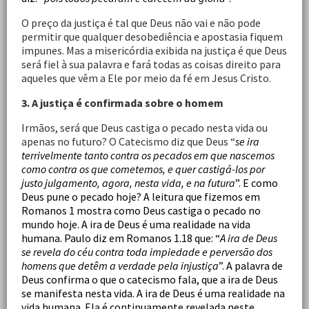
O preço da justiça é tal que Deus não vai e não pode
permitir que qualquer desobediência e apostasia fiquem
impunes. Mas a misericórdia exibida na justiça é que Deus
será fiel à sua palavra e fará todas as coisas direito para
aqueles que vêm a Ele por meio da fé em Jesus Cristo.
3. A justiça é confirmada sobre o homem
Irmãos, será que Deus castiga o pecado nesta vida ou
apenas no futuro? O Catecismo diz que Deus “
se ira
terrivelmente tanto contra os pecados em que nascemos
como contra os que cometemos, e quer castigá-los por
justo julgamento, agora, nesta vida, e na futura
”. E como
Deus pune o pecado hoje? A leitura que fizemos em
Romanos 1 mostra como Deus castiga o pecado no
mundo hoje. A
ira de Deus é uma realidade na vida
humana. Paulo diz em Romanos 1.18 que: “
A ira de Deus
se revela do céu contra toda impiedade e perversão dos
homens que detêm a verdade pela injustiça
”. A palavra de
Deus confirma o que o catecismo fala, que a ira de Deus
se manifesta nesta vida. A ira de Deus é uma realidade na
vida humana. Ela é continuamente revelada neste