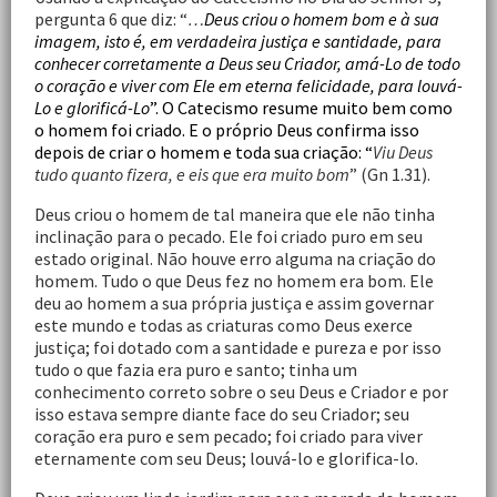
pergunta 6 que diz: “
…
Deus criou o homem bom e à sua
imagem, isto é, em verdadeira justiça e santidade, para
conhecer corretamente a Deus seu Criador, amá-Lo de todo
o coração e viver com Ele em eterna felicidade, para louvá-
Lo e glorificá-Lo
”. O Catecismo resume muito bem como
o homem foi criado. E o próprio Deus confirma isso
depois de criar o homem e toda sua criação: “
Viu Deus
tudo quanto fizera, e eis que era muito bom
” (Gn 1.31).
Deus criou o homem de tal maneira que ele não tinha
inclinação para o pecado. Ele foi criado puro em seu
estado original. Não houve erro alguma na criação do
homem. Tudo o que Deus fez no homem era bom. Ele
deu ao homem a sua própria justiça e assim governar
este mundo e todas as criaturas como Deus exerce
justiça; foi dotado com a santidade e pureza e por isso
tudo o que fazia era puro e santo; tinha um
conhecimento correto sobre o seu Deus e Criador e por
isso estava sempre diante face do seu Criador; seu
coração era puro e sem pecado; foi criado para viver
eternamente com seu Deus; louvá-lo e glorifica-lo.