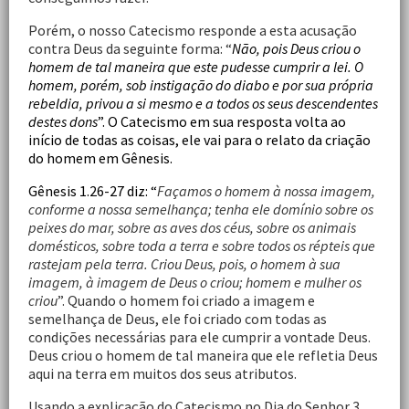
Porém, o nosso Catecismo responde a esta acusação
contra Deus da seguinte forma: “
Não, pois Deus criou o
homem de tal maneira que este pudesse cumprir a lei. O
homem, porém, sob instigação do diabo e por sua própria
rebeldia, privou a si mesmo e a todos os seus descendentes
destes dons
”. O Catecismo em sua resposta volta ao
início de todas as coisas, ele vai para o relato da criação
do homem em Gênesis.
Gênesis 1.26-27 diz: “
Façamos o homem à nossa imagem,
conforme a nossa semelhança; tenha ele domínio sobre os
peixes do mar, sobre as aves dos céus, sobre os animais
domésticos, sobre toda a terra e sobre todos os répteis que
rastejam pela terra. Criou Deus, pois, o homem à sua
imagem, à imagem de Deus o criou; homem e mulher os
criou
”. Quando o homem foi criado a imagem e
semelhança de Deus, ele foi criado com todas as
condições necessárias para ele cumprir a vontade Deus.
Deus criou o homem de tal maneira que ele refletia Deus
aqui na terra em muitos dos seus atributos.
Usando a explicação do Catecismo no Dia do Senhor 3,