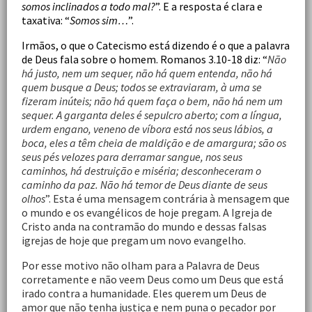
somos inclinados a todo mal?
”. E a resposta é clara e
taxativa: “
Somos sim…
”.
Irmãos, o que o Catecismo está dizendo é o que a palavra
de Deus fala sobre o homem. Romanos 3.10-18 diz: “
Não
há justo, nem um sequer, não há quem entenda, não há
quem busque a Deus; todos se extraviaram, à uma se
fizeram inúteis; não há quem faça o bem, não há nem um
sequer. A garganta deles é sepulcro aberto; com a língua,
urdem engano, veneno de víbora está nos seus lábios, a
boca, eles a têm cheia de maldição e de amargura; são os
seus pés velozes para derramar sangue, nos seus
caminhos, há destruição e miséria; desconheceram o
caminho da paz. Não há temor de Deus diante de seus
olhos
”. Esta é uma mensagem contrária à mensagem que
o mundo e os evangélicos de hoje pregam. A Igreja de
Cristo anda na contramão do mundo e dessas falsas
igrejas de hoje que pregam um novo evangelho.
Por esse motivo não olham para a Palavra de Deus
corretamente e não veem Deus como um Deus que está
irado contra a humanidade. Eles querem um Deus de
amor que não tenha justiça e nem puna o pecador por