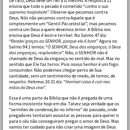
De fato, Deus deve ser fiel a si mesmo. A resposta 11
ensina que todo o pecado é cometido “
contra a sua
suprema majestade
”. Observe que pecamos contra
Deus. Nós não pecamos contra Aquele que é
simplesmente um “Gentil Pai celestial”, mas pecamos
contra um Deus a quem devemos
temer
. A Bíblia nos
ensina que Deus é bom e terrível. No Salmo 47 diz:
“
Rendei graças ao SENHOR, porque ele é bom
”. Agora no
Salmo 94.1 lemos: “
Ó SENHOR, Deus das vinganças, ó Deus
das vinganças, resplandece
”. Não, o SENHOR não é
chamado de Deus da vingança no sentido do mal. Mas no
sentido que Ele faz terror. Pois nosso Senhor é um fogo
consumidor. Não podemos chegar perto de Sua
santidade, sem um sentimento de medo, de temor, de
respeito. Hebreus 10.31 diz: “
Horrível coisa é cair nas
mãos do Deus vivo
”.
Essa é uma parte da Bíblia que não é pregada de uma
forma insistente hoje em dia. Talvez seja verdade que os
“sermões de condenação no inferno” do passado, onde
pregadores tentaram assustar as pessoas para querer ir
para o céu não conseguiram pregar o amor de Deus. Mas
vamos ter cuidado para não criar uma imagem de Deus