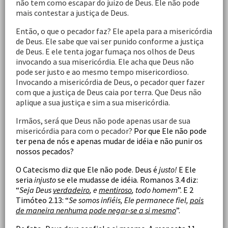
não tem como escapar do juízo de Deus. Ele não pode
mais contestar a justiça de Deus.
Então, o que o pecador faz? Ele apela para a misericórdia
de Deus. Ele sabe que vai ser punido conforme a justiça
de Deus. E ele tenta jogar fumaça nos olhos de Deus
invocando a sua misericórdia. Ele acha que Deus não
pode ser justo e ao mesmo tempo misericordioso.
Invocando a misericórdia de Deus, o pecador quer fazer
com que a justiça de Deus caia por terra. Que Deus não
aplique a sua justiça e sim a sua misericórdia.
Irmãos, será que Deus não pode apenas usar de sua
misericórdia para com o pecador?
Por que Ele não pode
ter pena de nós e apenas mudar de idéia e não punir os
nossos pecados?
O Catecismo diz que Ele não pode. Deus é
justo
!
E Ele
seria
injusto
se ele mudasse de idéia. Romanos 3.4 diz:
“
Seja Deus
verdadeiro
, e
mentiroso
, todo homem
”. E 2
Timóteo 2.13: “
Se somos infiéis, Ele permanece fiel,
pois
de maneira nenhuma pode negar-se a si mesmo
”.