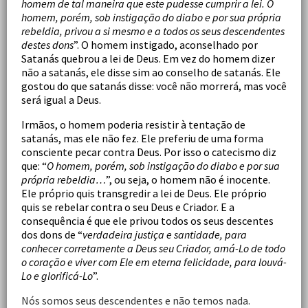
homem de tal maneira que este pudesse cumprir a lei. O
homem, porém, sob instigação do diabo e por sua própria
rebeldia, privou a si mesmo e a todos os seus descendentes
destes dons
”. O homem instigado, aconselhado por
Satanás quebrou a lei de Deus. Em vez do homem dizer
não a satanás, ele disse sim ao conselho de satanás. Ele
gostou do que satanás disse: você não morrerá, mas você
será igual a Deus.
Irmãos, o homem poderia resistir à tentação de
satanás, mas ele não fez. Ele preferiu de uma forma
consciente pecar contra Deus. Por isso o catecismo diz
que: “
O homem, porém, sob instigação do diabo e por sua
própria rebeldia…
”, ou seja, o homem não é inocente.
Ele próprio quis transgredir a lei de Deus. Ele próprio
quis se rebelar contra o seu Deus e Criador. E a
consequência é que ele privou todos os seus descentes
dos dons de “
verdadeira justiça e santidade, para
conhecer corretamente a Deus seu Criador, amá-Lo de todo
o coração e viver com Ele em eterna felicidade, para louvá-
Lo e glorificá-Lo
”.
Nós somos seus descendentes e não temos nada.