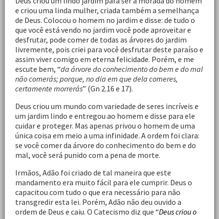
Deus criou um lindo jardim para ser a morada do homem
e criou uma linda mulher, criada também a semelhança
de Deus. Colocou o homem no jardim e disse: de tudo o
que você está vendo no jardim você pode aproveitar e
desfrutar, pode comer de todas as árvores do jardim
livremente, pois criei para você desfrutar deste paraíso e
assim viver comigo em eterna felicidade. Porém, e me
escute bem, “
da árvore do conhecimento do bem e do mal
não comerás; porque, no dia em que dela comeres,
certamente morrerás
” (Gn 2.16 e 17).
Deus criou um mundo com variedade de seres incríveis e
um jardim lindo e entregou ao homem e disse para ele
cuidar e proteger. Mas apenas privou o homem de uma
única coisa em meio a uma infinidade. A ordem foi clara:
se você comer da árvore do conhecimento do bem e do
mal, você será punido com a pena de morte.
Irmãos, Adão foi criado de tal maneira que este
mandamento era muito fácil para ele cumprir. Deus o
capacitou com tudo o que era necessário para não
transgredir esta lei. Porém, Adão não deu ouvido a
ordem de Deus e caiu. O Catecismo diz que “
Deus criou o