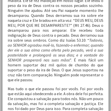
maldita. Ele se fez maldição em nosso lugar. Ele levou o
peso da ira de Deus contra os nossos pecados sozinho.
Ninguém lhe ajudou. Até seu Pai naquele momento lhe
desamparou. Quando Deus derramou sua ira sobre ele
naquela cruz e Ele bradou em alta voz: “DEUS MEU, DEUS
MEU, POR QUE ME DESAMPARESTE?” (Mt 27.46). Deus o
desamparou para nos amparar. Ele recebeu toda
indignação de Deus contra o pecado. Deus derramou sua
ira sobre seus ombros. Como diz Isaías 53.10: “
Todavia,
ao SENHOR agradou moê-lo, fazendo-o enfermar; quando
der ele a sua alma como oferta pelo pecado, verá a sua
posteridade e prolongará os seus dias; e a vontade do
SENHOR prosperará nas suas mãos
”. É mais fácil um
homem suportar dez mil quilos de chumbo do que
suportar o peso da ira de Deus. O que Jesus suportou na
cruz não tem comparação. Ninguém pode representar o
que ele passou.
Mas tudo o que ele passou foi por vocês. Foi por vocês
que estão aqui obedecendo a ele. A obra dele foi perfeita.
Ele conquistou a salvação para todos nós. Não um pouco
da salvação, mas foi a completa salvação e justiça. Ele
nos foi dado por Deus para isso. Para completa salvação