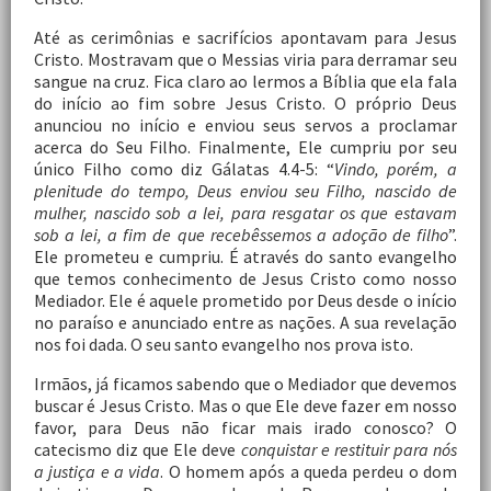
Até as cerimônias e sacrifícios apontavam para Jesus
Cristo. Mostravam que o Messias viria para derramar seu
sangue na cruz. Fica claro ao lermos a Bíblia que ela fala
do início ao fim sobre Jesus Cristo. O próprio Deus
anunciou no início e enviou seus servos a proclamar
acerca do Seu Filho. Finalmente, Ele cumpriu por seu
único Filho como diz Gálatas 4.4-5: “
Vindo, porém, a
plenitude do tempo, Deus enviou seu Filho, nascido de
mulher, nascido sob a lei, para resgatar os que estavam
sob a lei, a fim de que recebêssemos a adoção de filho
”.
Ele prometeu e cumpriu. É através do santo evangelho
que temos conhecimento de Jesus Cristo como nosso
Mediador. Ele é aquele prometido por Deus desde o início
no paraíso e anunciado entre as nações. A sua revelação
nos foi dada. O seu santo evangelho nos prova isto.
Irmãos, já ficamos sabendo que o Mediador que devemos
buscar é Jesus Cristo. Mas o que Ele deve fazer em nosso
favor, para Deus não ficar mais irado conosco? O
catecismo diz que Ele deve
conquistar e restituir para nós
a justiça e a vida
. O homem após a queda perdeu o dom