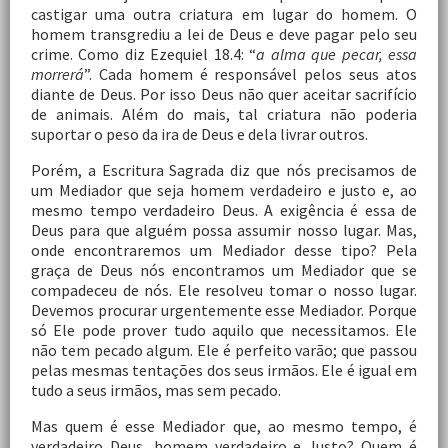
castigar uma outra criatura em lugar do homem. O
homem transgrediu a lei de Deus e deve pagar pelo seu
crime. Como diz Ezequiel 18.4: “
a alma que pecar, essa
morrerá
”. Cada homem é responsável pelos seus atos
diante de Deus. Por isso Deus não quer aceitar sacrifício
de animais. Além do mais, tal criatura não poderia
suportar o peso da ira de Deus e dela livrar outros.
Porém, a Escritura Sagrada diz que nós precisamos de
um Mediador que seja homem verdadeiro e justo e, ao
mesmo tempo verdadeiro Deus. A exigência é essa de
Deus para que alguém possa assumir nosso lugar. Mas,
onde encontraremos um Mediador desse tipo? Pela
graça de Deus nós encontramos um Mediador que se
compadeceu de nós. Ele resolveu tomar o nosso lugar.
Devemos procurar urgentemente esse Mediador. Porque
só Ele pode prover tudo aquilo que necessitamos. Ele
não tem pecado algum. Ele é perfeito varão; que passou
pelas mesmas tentações dos seus irmãos. Ele é igual em
tudo a seus irmãos, mas sem pecado.
Mas quem é esse Mediador que, ao mesmo tempo, é
verdadeiro Deus, homem verdadeiro e Justo? Quem é