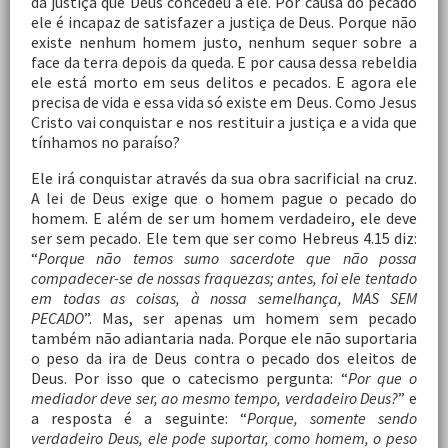
da justiça que Deus concedeu a ele. Por causa do pecado
ele é incapaz de satisfazer a justiça de Deus. Porque não
existe nenhum homem justo, nenhum sequer sobre a
face da terra depois da queda. E por causa dessa rebeldia
ele está morto em seus delitos e pecados. E agora ele
precisa de vida e essa vida só existe em Deus. Como Jesus
Cristo vai conquistar e nos restituir a justiça e a vida que
tínhamos no paraíso?
Ele irá conquistar através da sua obra sacrificial na cruz.
A lei de Deus exige que o homem pague o pecado do
homem. E além de ser um homem verdadeiro, ele deve
ser sem pecado. Ele tem que ser como Hebreus 4.15 diz:
“
Porque não temos sumo sacerdote que não possa
compadecer-se de nossas fraquezas; antes, foi ele tentado
em todas as coisas, à nossa semelhança, MAS SEM
PECADO
”. Mas, ser apenas um homem sem pecado
também não adiantaria nada. Porque ele não suportaria
o peso da ira de Deus contra o pecado dos eleitos de
Deus. Por isso que o catecismo pergunta: “
Por que o
mediador deve ser, ao mesmo tempo, verdadeiro Deus?
” e
a resposta é a seguinte: “
Porque, somente sendo
verdadeiro Deus, ele pode suportar, como homem, o peso