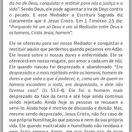
da ira de Deus, conquistar e restituir para nós a justiça e a
vida
”. Sendo Deus, ele pode agüentar a ira de Deus contra
o pecado. E esse Mediador a Escritura Sagrada diz
claramente que é Jesus Cristo. Em 1 Timóteo 2.5 diz:
“
Porquanto há um só Deus e um só Mediador entre Deus e
os homens, Cristo Jesus, homem
”.
Ele se ofereceu para ser nosso Mediador e conquistar e
restituir aquilo que perdemos quando pecamos em Adão.
Ele levará sobre si nossas dores e enfermidade. Ele se
oferecerá em nosso resgate, por amor a cada um de nós.
Ele quando nasceu foi desprezado e abandonado. “
Era
desprezado e o mais rejeitado entre os homens; homem de
dores e que sabe o que é padecer; e, como um de quem os
homens escondem o rosto, era desprezado, e dele não
fizemos caso
” (Is 53.3-4). Ele foi o homem mais
desprezado da face da terra e até hoje ainda continua
sendo rejeitado. Ainda hoje as pessoas se recusam a
servi-lo. Ainda hoje é motivo de discussão e divisão. Mas,
mesmo sendo desprezado, Jesus Cristo, não fez caso de
sua própria humilhação que passou e nem da sua própria
vida. Ele quando maltratado e humilhado não revidava e
nem fazia ameaça. Antes, ele quis fazer isto de bom