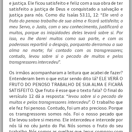
e justiça. Ele ficou satisfeito e feliz com a sua obra de ter
satisfeito a justiça de Deus e conquistado a salvação e
justiça para nós. Como diz Isaías 53.11, 12: “
Ele verá o
fruto do penoso trabalho de sua alma e ficará satisfeito; o
meu Servo, o Justo, com o seu conhecimento, justificará a
muitos, porque as iniqüidades deles levará sobre si. Por
isso, eu lhe darei muitos como sua parte, e com os
poderosos repartirá o despojo, porquanto derramou a sua
alma na morte; foi contado com os transgressores;
contudo, levou sobre si o pecado de muitos e pelos
transgressores intercedeu
”.
Os irmãos acompanharam a leitura que acabei de fazer?
Entenderam bem o que estar sendo dito lá? ELE VERÁ O
FRUTO DO PENOSO TRABALHO DE SUA ALMA E FICARÁ
SATISFEITO. Que fruto é esse que o texto fala? O final do
versículo 12 dá a resposta: “
levou sobre si o pecado de
muitos e pelos transgressores intercedeu
”. O trabalho que
ele fez foi penoso. Contudo, foi um ato precioso. Porque
os transgressores somos nós. Foi o nosso pecado que
Ele levou sobre si mesmo. Ele intercedeu e intercede por
nós lá no céu junto do Pai. Nós somos o fruto do seu
trabalho. Nós somos as ovelhas que Jesus comprou com