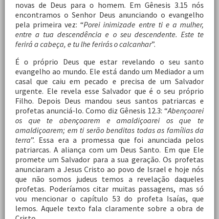
novas de Deus para o homem. Em Gênesis 3.15 nós
encontramos o Senhor Deus anunciando o evangelho
pela primeira vez: “
Porei inimizade entre ti e a mulher,
entre a tua descendência e o seu descendente. Este te
ferirá a cabeça, e tu lhe ferirás o calcanhar
”.
É o próprio Deus que estar revelando o seu santo
evangelho ao mundo. Ele está dando um Mediador a um
casal que caiu em pecado e precisa de um Salvador
urgente. Ele revela esse Salvador que é o seu próprio
Filho. Depois Deus mandou seus santos patriarcas e
profetas anunciá-lo. Como diz Gênesis 12.3: “
Abençoarei
os que te abençoarem e amaldiçoarei os que te
amaldiçoarem; em ti serão benditas todas as famílias da
terra
”. Essa era a promessa que foi anunciada pelos
patriarcas. A aliança com um Deus Santo. Em que Ele
promete um Salvador para a sua geração. Os profetas
anunciaram a Jesus Cristo ao povo de Israel e hoje nós
que não somos judeus temos a revelação daqueles
profetas. Poderíamos citar muitas passagens, mas só
vou mencionar o capítulo 53 do profeta Isaías, que
lemos. Aquele texto fala claramente sobre a obra de
Cristo.