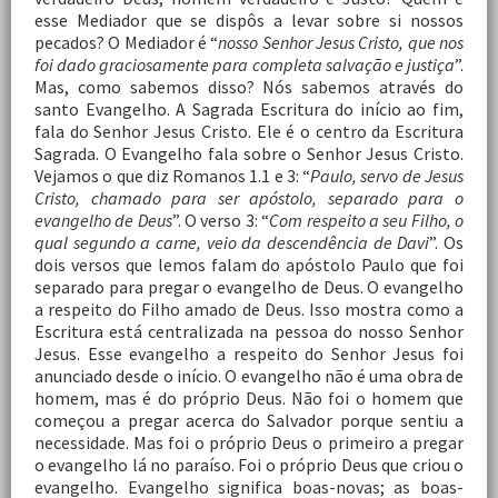
esse Mediador que se dispôs a levar sobre si nossos
pecados? O Mediador é “
nosso Senhor Jesus Cristo, que nos
foi dado graciosamente para completa salvação e justiça
”.
Mas, como sabemos disso? Nós sabemos através do
santo Evangelho. A Sagrada Escritura do início ao fim,
fala do Senhor Jesus Cristo. Ele é o centro da Escritura
Sagrada. O Evangelho fala sobre o Senhor Jesus Cristo.
Vejamos o que diz Romanos 1.1 e 3: “
Paulo, servo de Jesus
Cristo, chamado para ser apóstolo, separado para o
evangelho de Deus
”. O verso 3: “
Com respeito a seu Filho, o
qual segundo a carne, veio da descendência de Davi
”. Os
dois versos que lemos falam do apóstolo Paulo que foi
separado para pregar o evangelho de Deus. O evangelho
a respeito do Filho amado de Deus. Isso mostra como a
Escritura está centralizada na pessoa do nosso Senhor
Jesus. Esse evangelho a respeito do Senhor Jesus foi
anunciado desde o início. O evangelho não é uma obra de
homem, mas é do próprio Deus. Não foi o homem que
começou a pregar acerca do Salvador porque sentiu a
necessidade. Mas foi o próprio Deus o primeiro a pregar
o evangelho lá no paraíso. Foi o próprio Deus que criou o
evangelho. Evangelho significa boas-novas; as boas-