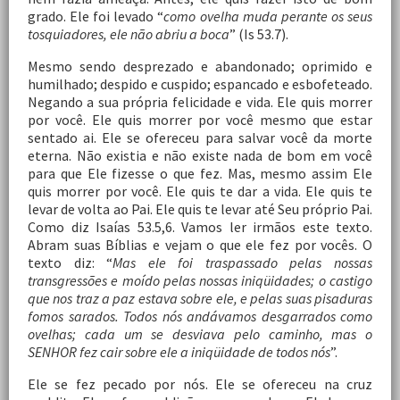
grado. Ele foi levado “
como ovelha muda perante os seus
tosquiadores, ele não abriu a boca
” (Is 53.7).
Mesmo sendo desprezado e abandonado; oprimido e
humilhado; despido e cuspido; espancado e esbofeteado.
Negando a sua própria felicidade e vida. Ele quis morrer
por você. Ele quis morrer por você mesmo que estar
sentado ai. Ele se ofereceu para salvar você da morte
eterna. Não existia e não existe nada de bom em você
para que Ele fizesse o que fez. Mas, mesmo assim Ele
quis morrer por você. Ele quis te dar a vida. Ele quis te
levar de volta ao Pai. Ele quis te levar até Seu próprio Pai.
Como diz Isaías 53.5,6. Vamos ler irmãos este texto.
Abram suas Bíblias e vejam o que ele fez por vocês. O
texto diz: “
Mas ele foi traspassado pelas nossas
transgressões e moído pelas nossas iniqüidades; o castigo
que nos traz a paz estava sobre ele, e pelas suas pisaduras
fomos sarados. Todos nós andávamos desgarrados como
ovelhas; cada um se desviava pelo caminho, mas o
SENHOR fez cair sobre ele a iniqüidade de todos nós
”.
Ele se fez pecado por nós. Ele se ofereceu na cruz