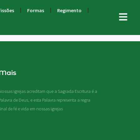
fissões
Formas
Regimento
Mais
Nossas igrejas acreditam que a Sagrada Escritura é a
Palavra de Deus, e esta Palavra representa a regra
final de fé e vida em nossas igrejas