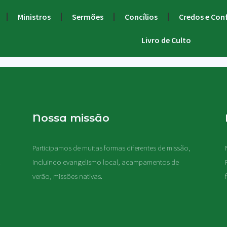
Ministros
Sermões
Concílios
Credos e Con
Livro de Culto
Nossa missão
Participamos de muitas formas diferentes de missão,
.
incluindo evangelismo local, acampamentos de
verão, missões nativas
.