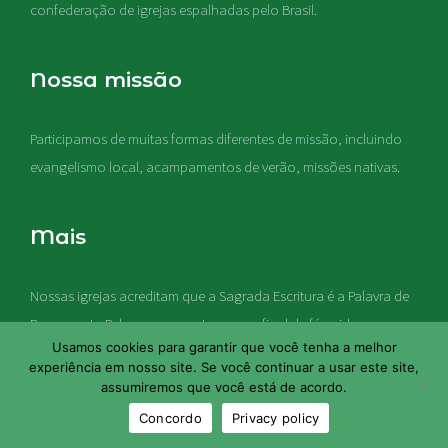
confederação de igrejas espalhadas pelo Brasil.
Nossa missão
Participamos de muitas formas diferentes de missão, incluindo
evangelismo local, acampamentos de verão, missões nativas
.
Mais
Nossas igrejas acreditam que a Sagrada Escritura é a Palavra de
Deus, e esta Palavra representa a regra final de fé e vida em
Usamos cookies para garantir que você tenha a melhor
nossas igrejas
experiência em nosso site. Se você continuar a usar este site,
assumiremos que você está de acordo.
Concordo
Privacy policy