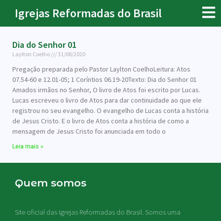
Igrejas Reformadas do Brasil
Dia do Senhor 01
Laylton Coelho
31/08/2020
Pregação preparada pelo Pastor Laylton CoelhoLeitura: Atos
07.54-60 e 12.01-05; 1 Coríntios 06.19-20Texto: Dia do Senhor 01
Amados irmãos no Senhor, O livro de Atos foi escrito por Lucas.
Lucas escreveu o livro de Atos para dar continuidade ao que ele
registrou no seu evangelho. O evangelho de Lucas conta a história
de Jesus Cristo. E o livro de Atos conta a história de como a
mensagem de Jesus Cristo foi anunciada em todo o
Leia mais »
Quem somos
Site oficial das Igrejas Reformadas do Brasil. Somos uma