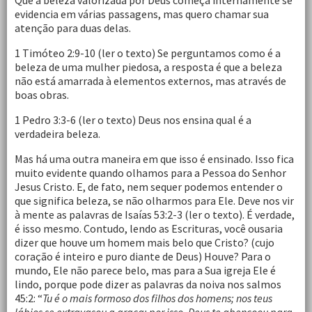
Que a beleza valorizada por Deus começa internamente se
evidencia em várias passagens, mas quero chamar sua
atenção para duas delas.
1 Timóteo 2:9-10 (ler o texto) Se perguntamos como é a
beleza de uma mulher piedosa, a resposta é que a beleza
não está amarrada à elementos externos, mas através de
boas obras.
1 Pedro 3:3-6 (ler o texto) Deus nos ensina qual é a
verdadeira beleza.
Mas há uma outra maneira em que isso é ensinado. Isso fica
muito evidente quando olhamos para a Pessoa do Senhor
Jesus Cristo. E, de fato, nem sequer podemos entender o
que significa beleza, se não olharmos para Ele. Deve nos vir
à mente as palavras de Isaías 53:2-3 (ler o texto). É verdade,
é isso mesmo. Contudo, lendo as Escrituras, você ousaria
dizer que houve um homem mais belo que Cristo? (cujo
coração é inteiro e puro diante de Deus) Houve? Para o
mundo, Ele não parece belo, mas para a Sua igreja Ele é
lindo, porque pode dizer as palavras da noiva nos salmos
45:2: “
Tu é o mais formoso dos filhos dos homens; nos teus