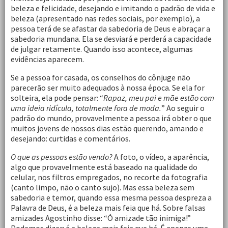
beleza e felicidade, desejando e imitando o padrão de vida e
beleza (apresentado nas redes sociais, por exemplo), a
pessoa terá de se afastar da sabedoria de Deus e abraçar a
sabedoria mundana. Ela se desviará e perderá a capacidade
de julgar retamente. Quando isso acontece, algumas
evidências aparecem.
Se a pessoa for casada, os conselhos do cônjuge não
parecerão ser muito adequados à nossa época. Se ela for
solteira, ela pode pensar: “
Rapaz, meu pai e mãe estão com
uma ideia ridícula, totalmente fora de moda.
” Ao seguir o
padrão do mundo, provavelmente a pessoa irá obter o que
muitos jovens de nossos dias estão querendo, amando e
desejando: curtidas e comentários.
O que as pessoas estão vendo?
A foto, o vídeo, a aparência,
algo que provavelmente está baseado na qualidade do
celular, nos filtros empregados, no recorte da fotografia
(canto limpo, não o canto sujo). Mas essa beleza sem
sabedoria e temor, quando essa mesma pessoa despreza a
Palavra de Deus, é a beleza mais feia que há. Sobre falsas
amizades Agostinho disse: “Ó amizade tão inimiga!”