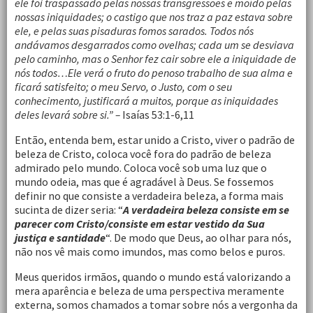
ele foi traspassado pelas nossas transgressões e moído pelas
nossas iniquidades; o castigo que nos traz a paz estava sobre
ele, e pelas suas pisaduras fomos sarados. Todos nós
andávamos desgarrados como ovelhas; cada um se desviava
pelo caminho, mas o Senhor fez cair sobre ele a iniquidade de
nós todos…Ele verá o fruto do penoso trabalho de sua alma e
ficará satisfeito; o meu Servo, o Justo, com o seu
conhecimento, justificará a muitos, porque as iniquidades
deles levará sobre si.” –
Isaías 53:1-6,11
Então, entenda bem, estar unido a Cristo, viver o padrão de
beleza de Cristo, coloca você fora do padrão de beleza
admirado pelo mundo. Coloca você sob uma luz que o
mundo odeia, mas que é agradável à Deus. Se fossemos
definir no que consiste a verdadeira beleza, a forma mais
sucinta de dizer seria: “
A verdadeira beleza consiste em se
parecer com Cristo/consiste em estar vestido da Sua
justiça e santidade
“. De modo que Deus, ao olhar para nós,
não nos vê mais como imundos, mas como belos e puros.
Meus queridos irmãos, quando o mundo está valorizando a
mera aparência e beleza de uma perspectiva meramente
externa, somos chamados a tomar sobre nós a vergonha da