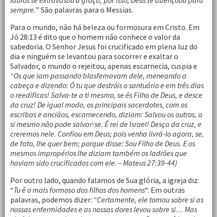
lábios se extravasou a graça; por isso, Deus te abençoou para
sempre.
” São palavras para o Messias.
Para o mundo, não há beleza ou formosura em Cristo. Em
Jó 28:13 é dito que o homem não conhece o valor da
sabedoria. O Senhor Jesus foi crucificado em plena luz do
dia e ninguém se levantou para socorrer e exaltar o
Salvador, o mundo o rejeitou, apenas escarnecia, cuspia e
“Os que iam passando blasfemavam dele, meneando a
cabeça e dizendo: Ó tu que destróis o santuário e em três dias
o reedificas! Salva-te a ti mesmo, se és Filho de Deus, e desce
da cruz! De igual modo, os principais sacerdotes, com os
escribas e anciãos, escarnecendo, diziam: Salvou os outros, a
si mesmo não pode salvar-se. É rei de Israel! Desça da cruz, e
creremos nele. Confiou em Deus; pois venha livrá-lo agora, se,
de fato, lhe quer bem; porque disse: Sou Filho de Deus. E os
mesmos impropérios lhe diziam também os ladrões que
haviam sido crucificados com ele. – Mateus 27:39-44)
Por outro lado, quando falamos de Sua glória, a igreja diz:
“
Tu é o mais formoso dos filhos dos homens
“. Em outras
palavras, podemos dizer:
“Certamente, ele tomou sobre si as
nossas enfermidades e as nossas dores levou sobre si… Mas