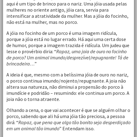
aqui é um tipo de brinco para o nariz. Uma jóia usada pelas
mulheres no oriente antigo, jóia cara, servia para
intensificar a atratividade da mulher. Mas a jóia do focinho,
não está na mulher, mas no porco.
A jóia no focinho de um porco é uma imagem ridícula,
porque a jóia está no lugar errado. Há aqui uma certa dose
de humor, porque a imagem trazida é ridícula. Um judeu que
lesse o provérbio diria: “
Rapaz, uma joia de ouro no focinho
de porco? Um animal imundo/desprezível/repugnante! Tá de
brincadeira…
”
A ideia é que, mesmo com a belíssima jóia de ouro no nariz,
o porco continua imundo/nojento/repugnante. A joia não
altera sua natureza, não diminui a propensão do porco à
imundície e podridão – resumindo: ele continua um porco. A
joia não o torna atraente.
Olhando a cena, o que vai acontecer é que se alguém olhar o
porco, sabendo que ali há uma jóia tão preciosa, a pessoa
dirá: “
Rapaz, que pena que algo tão bonito seja desperdiçado
em um animal tão imundo
” Entendam isso.