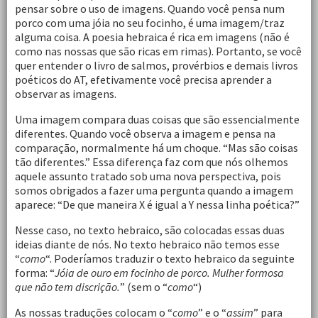
pensar sobre o uso de imagens. Quando você pensa num
porco com uma jóia no seu focinho, é uma imagem/traz
alguma coisa. A poesia hebraica é rica em imagens (não é
como nas nossas que são ricas em rimas). Portanto, se você
quer entender o livro de salmos, provérbios e demais livros
poéticos do AT, efetivamente você precisa aprender a
observar as imagens.
Uma imagem compara duas coisas que são essencialmente
diferentes. Quando você observa a imagem e pensa na
comparação, normalmente há um choque. “Mas são coisas
tão diferentes.” Essa diferença faz com que nós olhemos
aquele assunto tratado sob uma nova perspectiva, pois
somos obrigados a fazer uma pergunta quando a imagem
aparece: “De que maneira X é igual a Y nessa linha poética?”
Nesse caso, no texto hebraico, são colocadas essas duas
ideias diante de nós. No texto hebraico não temos esse
“
como
“. Poderíamos traduzir o texto hebraico da seguinte
forma: “
Jóia de ouro em focinho de porco. Mulher formosa
que não tem discrição.
” (sem o “
como
“)
As nossas traduções colocam o “
como
” e o “
assim
” para