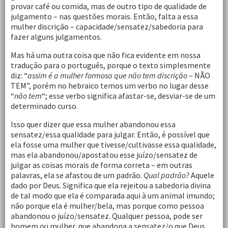
provar café ou comida, mas de outro tipo de qualidade de
julgamento – nas questões morais. Então, falta a essa
mulher discrição – capacidade/sensatez/sabedoria para
fazer alguns julgamentos.
Mas há uma outra coisa que não fica evidente em nossa
tradução para o português, porque o texto simplesmente
diz: “
assim é a mulher formosa que não tem discrição
– NÃO
TEM”, porém no hebraico temos um verbo no lugar desse
“
não tem
“; esse verbo significa afastar-se, desviar-se de um
determinado curso.
Isso quer dizer que essa mulher abandonou essa
sensatez/essa qualidade para julgar. Então, é possível que
ela fosse uma mulher que tivesse/cultivasse essa qualidade,
mas ela abandonou/apostatou esse juízo/sensatez de
julgar as coisas morais de forma correta – em outras
palavras, ela se afastou de um padrão.
Qual padrão?
Aquele
dado por Deus. Significa que ela rejeitou a sabedoria divina
de tal modo que ela é comparada aqui à um animal imundo;
não porque ela é mulher/bela, mas porque como pessoa
abandonou o juízo/sensatez. Qualquer pessoa, pode ser
homem ou mulher, que abandona a sensatez/o que Deus