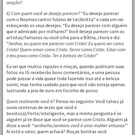
oração?
6) Com quem você se deseja parecer?
“Eu desejo parecer
com o Neymar/cantor fulano de tal/Anitta” e cada um vai
esboçando os seus desejos. “Eu desejo parecer com alguém
que é admirado por milhares!” Você deseja parecer com os
artistas/famosos ou você olha para a Bíblia, chora e diz:
“
Senhor, eu quero me parecer com Cristo! Eu quero ser como
Cristo! Quero amar como Cristo. Servir como Cristo. Estar com
o teu povo como Cristo. Ter a beleza de Cristo!
”
Eu sei que muitos rapazes e moças, quando publicam suas
fotos no IG receberão bons comentários, e uma pessoa
pode passar a vida quase toda fazendo isso até a beleza
sumir, mas tenha cuidado para que você não esteja apenas
lustrando a joia de ouro em focinho de porco.
Quem realmente você é?
Pense no seguinte: Você talvez já
ouviu centenas de vezes que você é
bonito(a)/forte/inteligente, mas a minha pergunta é se
alguém já te disse que você se parece com Cristo. Alguém já
disse a você: “
senhorita/senhora você é uma mulher virtuosa!
”
Aí está o valor, quem achará? Moças bonitas você