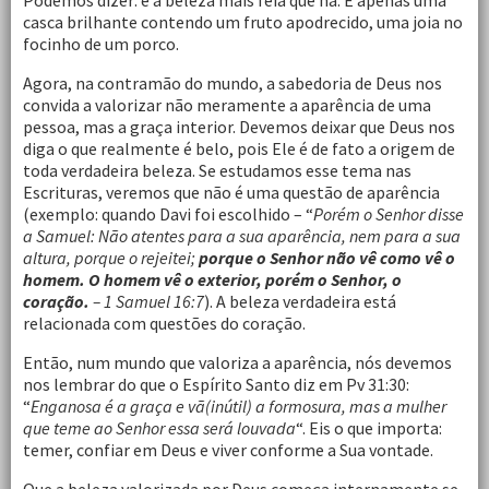
Podemos dizer: é a beleza mais feia que há. É apenas uma
casca brilhante contendo um fruto apodrecido, uma joia no
focinho de um porco.
Agora, na contramão do mundo, a sabedoria de Deus nos
convida a valorizar não meramente a aparência de uma
pessoa, mas a graça interior. Devemos deixar que Deus nos
diga o que realmente é belo, pois Ele é de fato a origem de
toda verdadeira beleza. Se estudamos esse tema nas
Escrituras, veremos que não é uma questão de aparência
(exemplo: quando Davi foi escolhido – “
Porém o Senhor disse
a Samuel: Não atentes para a sua aparência, nem para a sua
altura, porque o rejeitei;
porque o Senhor não vê como vê o
homem. O homem vê o exterior, porém o Senhor, o
coração.
– 1 Samuel 16:7
). A beleza verdadeira está
relacionada com questões do coração.
Então, num mundo que valoriza a aparência, nós devemos
nos lembrar do que o Espírito Santo diz em Pv 31:30:
“
Enganosa é a graça e vã(inútil) a formosura, mas a mulher
que teme ao Senhor essa será louvada
“. Eis o que importa:
temer, confiar em Deus e viver conforme a Sua vontade.