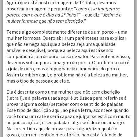
Agora que está posto a imagem da 1º linha, devemos
observar a imagem e perguntar: “
como essa imagem se
parece com o que é dito na 2ª linha?
” – que diz: “
Assim é a
mulher formosa que não tem discrição.
”
Temos algo completamente diferente de um porco – uma
mulher formosa. Quero abrir um parênteses para explicar
que não se nega aqui que a beleza seja uma qualidade
amável e desejável, porque a beleza aqui está sendo
comparada à joia de ouro, coisa de valor. Para entender isso,
devemos voltar para a imagem do porco. O problema não é
a joia de ouro, mas a repugnância e imundície do porco.
Assim também aqui, o problema não é a beleza da mulher,
mas o tipo de pessoa que ela é.
Ela é descrita como uma mulher que não tem discrição
(letra I), e a palavra usada aqui é utilizada para referir-se à
provar alguma coisa/perceber com o sentido do paladar.
Esse tipo de discrição aqui, ao pé da letra, acontece quando
você toma um café e será capaz de julgar se está com muito
ou pouco açúcar, o seu paladar julga se é doce ou amargo.
Mas o sentido aqui de provar para julgar/dizer qual é o
gosto, tem um sentido metafórico, não está falando de