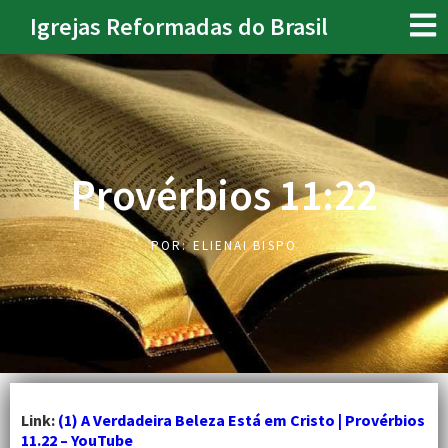
Igrejas Reformadas do Brasil
Provérbios 11:22
POR:
ELIENAI BISPO
Link:
(1) A Verdadeira Beleza Está em Cristo | Provérbios
11.22 – YouTube