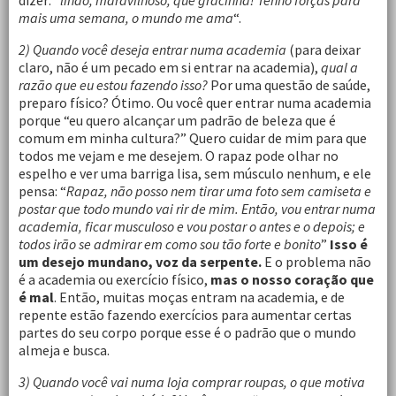
dizer: “
lindo, maravilhoso, que gracinha! Tenho forças para
mais uma semana, o mundo me ama
“.
2) Quando você deseja entrar numa academia
(para deixar
claro, não é um pecado em si entrar na academia),
qual a
razão que eu estou fazendo isso?
Por uma questão de saúde,
preparo físico? Ótimo. Ou você quer entrar numa academia
porque “eu quero alcançar um padrão de beleza que é
comum em minha cultura?” Quero cuidar de mim para que
todos me vejam e me desejem. O rapaz pode olhar no
espelho e ver uma barriga lisa, sem músculo nenhum, e ele
pensa: “
Rapaz, não posso nem tirar uma foto sem camiseta e
postar que todo mundo vai rir de mim. Então, vou entrar numa
academia, ficar musculoso e vou postar o antes e o depois; e
todos irão se admirar em como sou tão forte e bonito
”
Isso é
um desejo mundano, voz da serpente.
E o problema não
é a academia ou exercício físico,
mas o nosso coração que
é mal
. Então, muitas moças entram na academia, e de
repente estão fazendo exercícios para aumentar certas
partes do seu corpo porque esse é o padrão que o mundo
almeja e busca.
3) Quando você vai numa loja comprar roupas, o que motiva