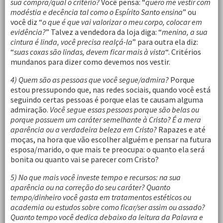
sua compra/qual o critério?
Você pensa: “
quero me vestir com
modéstia e decência tal como o Espírito Santo ensina
” ou
você diz “
o que é que vai valorizar o meu corpo, colocar em
evidência?
” Talvez a vendedora da loja diga: “
menina, a sua
cintura é linda, você precisa realçá-la
” para outra ela diz:
“
suas coxas são lindas, devem ficar mais à vista
“. Critérios
mundanos para dizer como devemos nos vestir.
4) Quem são as pessoas que você segue/admira?
Porque
estou pressupondo que, nas redes sociais, quando você está
seguindo certas pessoas é porque elas te causam alguma
admiração.
Você segue essas pessoas porque são belas ou
porque possuem um caráter semelhante à Cristo? É a mera
aparência ou a verdadeira beleza em Cristo?
Rapazes e até
moças, na hora que vão escolher alguém e pensar na futura
esposa/marido, o que mais te preocupa: o quanto ela será
bonita ou quanto vai se parecer com Cristo?
5) No que mais você investe tempo e recursos: na sua
aparência ou na correção do seu caráter?
Quanto
tempo/dinheiro você gasta em tratamentos estéticos ou
academia ou estudos sobre como ficar/ser assim ou assado?
Quanto tempo você dedica debaixo da leitura da Palavra e