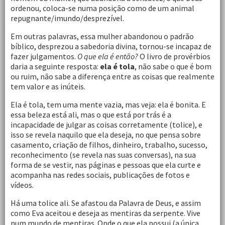
ordenou, coloca-se numa posição como de um animal
repugnante/imundo/desprezível.
Em outras palavras, essa mulher abandonou o padrão
bíblico, desprezou a sabedoria divina, tornou-se incapaz de
fazer julgamentos.
O que ela é então?
O livro de provérbios
daria a seguinte resposta:
ela é tola
, não sabe o que é bom
ou ruim, não sabe a diferença entre as coisas que realmente
tem valor e as inúteis.
Ela é tola, tem uma mente vazia, mas veja: ela é bonita. E
essa beleza está ali, mas o que está por trás é a
incapacidade de julgar as coisas corretamente (tolice), e
isso se revela naquilo que ela deseja, no que pensa sobre
casamento, criação de filhos, dinheiro, trabalho, sucesso,
reconhecimento (se revela nas suas conversas), na sua
forma de se vestir, nas páginas e pessoas que ela curte e
acompanha nas redes sociais, publicações de fotos e
vídeos.
Há uma tolice ali. Se afastou da Palavra de Deus, e assim
como Eva aceitou e deseja as mentiras da serpente. Vive
num mundo de mentiras. Onde o que ela possui (a única