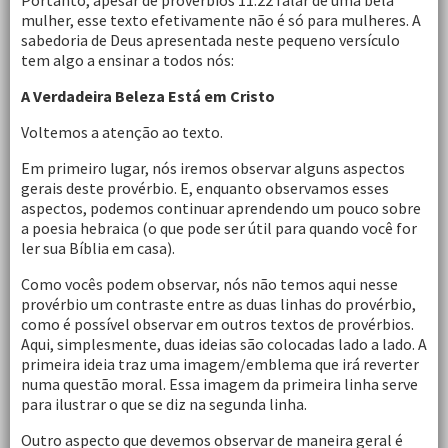
Portanto, apesar de provérbios 11:22 falar de uma bela
mulher, esse texto efetivamente não é só para mulheres. A
sabedoria de Deus apresentada neste pequeno versículo
tem algo a ensinar a todos nós:
A Verdadeira Beleza Está em Cristo
Voltemos a atenção ao texto.
Em primeiro lugar, nós iremos observar alguns aspectos
gerais deste provérbio. E, enquanto observamos esses
aspectos, podemos continuar aprendendo um pouco sobre
a poesia hebraica (o que pode ser útil para quando você for
ler sua Bíblia em casa).
Como vocês podem observar, nós não temos aqui nesse
provérbio um contraste entre as duas linhas do provérbio,
como é possível observar em outros textos de provérbios.
Aqui, simplesmente, duas ideias são colocadas lado a lado. A
primeira ideia traz uma imagem/emblema que irá reverter
numa questão moral. Essa imagem da primeira linha serve
para ilustrar o que se diz na segunda linha.
Outro aspecto que devemos observar de maneira geral é