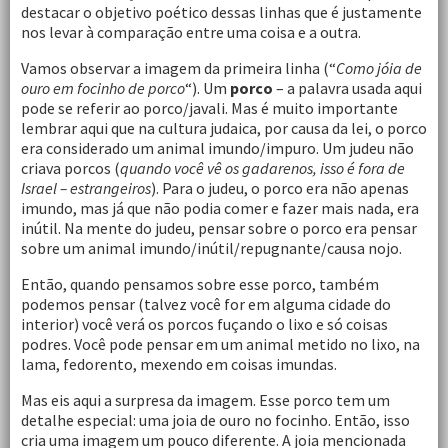
destacar o objetivo poético dessas linhas que é justamente
nos levar à comparação entre uma coisa e a outra.
Vamos observar a imagem da primeira linha (“
Como jóia de
ouro em focinho de porco
“). Um
porco
– a palavra usada aqui
pode se referir ao porco/javali. Mas é muito importante
lembrar aqui que na cultura judaica, por causa da lei, o porco
era considerado um animal imundo/impuro. Um judeu não
criava porcos (
quando você vê os gadarenos, isso é fora de
Israel – estrangeiros
). Para o judeu, o porco era não apenas
imundo, mas já que não podia comer e fazer mais nada, era
inútil. Na mente do judeu, pensar sobre o porco era pensar
sobre um animal imundo/inútil/repugnante/causa nojo.
Então, quando pensamos sobre esse porco, também
podemos pensar (talvez você for em alguma cidade do
interior) você verá os porcos fuçando o lixo e só coisas
podres. Você pode pensar em um animal metido no lixo, na
lama, fedorento, mexendo em coisas imundas.
Mas eis aqui a surpresa da imagem. Esse porco tem um
detalhe especial: uma joia de ouro no focinho. Então, isso
cria uma imagem um pouco diferente. A joia mencionada