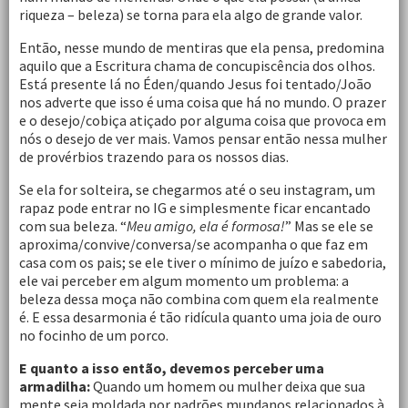
riqueza – beleza) se torna para ela algo de grande valor.
Então, nesse mundo de mentiras que ela pensa, predomina
aquilo que a Escritura chama de concupiscência dos olhos.
Está presente lá no Éden/quando Jesus foi tentado/João
nos adverte que isso é uma coisa que há no mundo. O prazer
e o desejo/cobiça atiçado por alguma coisa que provoca em
nós o desejo de ver mais. Vamos pensar então nessa mulher
de provérbios trazendo para os nossos dias.
Se ela for solteira, se chegarmos até o seu instagram, um
rapaz pode entrar no IG e simplesmente ficar encantado
com sua beleza. “
Meu amigo, ela é formosa!
” Mas se ele se
aproxima/convive/conversa/se acompanha o que faz em
casa com os pais; se ele tiver o mínimo de juízo e sabedoria,
ele vai perceber em algum momento um problema: a
beleza dessa moça não combina com quem ela realmente
é. E essa desarmonia é tão ridícula quanto uma joia de ouro
no focinho de um porco.
E quanto a isso então, devemos perceber uma
armadilha:
Quando um homem ou mulher deixa que sua
mente seja moldada por padrões mundanos relacionados à