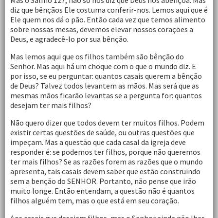
Mas o Salmo 127, não só nos diz que Deus nos abençoa. Mas
diz que bênçãos Ele costuma conferir-nos. Lemos aqui que é
Ele quem nos dá o pão. Então cada vez que temos alimento
sobre nossas mesas, devemos elevar nossos corações a
Deus, e agradecê-lo por sua bênção.
Mas lemos aqui que os filhos também são bênção do
Senhor. Mas aqui há um choque com o que o mundo diz. E
por isso, se eu perguntar: quantos casais querem a bênção
de Deus? Talvez todos levantem as mãos. Mas será que as
mesmas mãos ficarão levantas se a pergunta for: quantos
desejam ter mais filhos?
Não quero dizer que todos devem ter muitos filhos. Podem
existir certas questões de saúde, ou outras questões que
impeçam. Mas a questão que cada casal da igreja deve
responder é: se podemos ter filhos, porque não queremos
ter mais filhos? Se as razões forem as razões que o mundo
apresenta, tais casais devem saber que estão construindo
sem a benção do SENHOR. Portanto, não pense que irão
muito longe. Então entendam, a questão não é quantos
filhos alguém tem, mas o que está em seu coração.