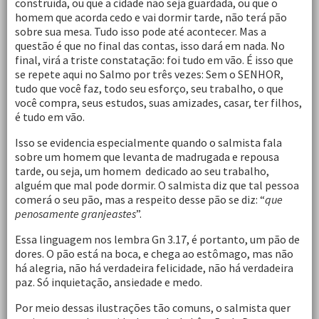
construída, ou que a cidade não seja guardada, ou que o
homem que acorda cedo e vai dormir tarde, não terá pão
sobre sua mesa. Tudo isso pode até acontecer. Mas a
questão é que no final das contas, isso dará em nada. No
final, virá a triste constatação: foi tudo em vão. É isso que
se repete aqui no Salmo por três vezes: Sem o SENHOR,
tudo que você faz, todo seu esforço, seu trabalho, o que
você compra, seus estudos, suas amizades, casar, ter filhos,
é tudo em vão.
Isso se evidencia especialmente quando o salmista fala
sobre um homem que levanta de madrugada e repousa
tarde, ou seja, um homem dedicado ao seu trabalho,
alguém que mal pode dormir. O salmista diz que tal pessoa
comerá o seu pão, mas a respeito desse pão se diz: “
que
penosamente granjeastes
”.
Essa linguagem nos lembra Gn 3.17, é portanto, um pão de
dores. O pão está na boca, e chega ao estômago, mas não
há alegria, não há verdadeira felicidade, não há verdadeira
paz. Só inquietação, ansiedade e medo.
Por meio dessas ilustrações tão comuns, o salmista quer