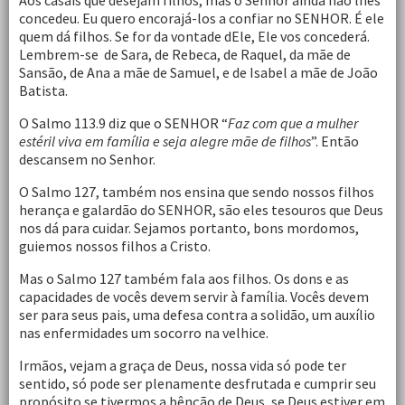
Aos casais que desejam filhos, mas o Senhor ainda não lhes
concedeu. Eu quero encorajá-los a confiar no SENHOR. É ele
quem dá filhos. Se for da vontade dEle, Ele vos concederá.
Lembrem-se de Sara, de Rebeca, de Raquel, da mãe de
Sansão, de Ana a mãe de Samuel, e de Isabel a mãe de João
Batista.
O Salmo 113.9 diz que o SENHOR “
Faz com que a mulher
estéril viva em família e seja alegre mãe de filhos
”. Então
descansem no Senhor.
O Salmo 127, também nos ensina que sendo nossos filhos
herança e galardão do SENHOR, são eles tesouros que Deus
nos dá para cuidar. Sejamos portanto, bons mordomos,
guiemos nossos filhos a Cristo.
Mas o Salmo 127 também fala aos filhos. Os dons e as
capacidades de vocês devem servir à família. Vocês devem
ser para seus pais, uma defesa contra a solidão, um auxílio
nas enfermidades um socorro na velhice.
Irmãos, vejam a graça de Deus, nossa vida só pode ter
sentido, só pode ser plenamente desfrutada e cumprir seu
propósito se tivermos a bênção de Deus, se Deus estiver em