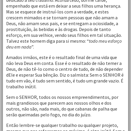
dedicado a seu trabalho. Acorda cedo, dorme tarde,
empenhado que está em deixar a seus filhos uma herança.
Mas se esquece de instruí-los com a verdade, e estes
crescem mimados e se tornam pessoas que não amam a
Deus, não amam seus pais, e se entregam a ociosidade, a
prostituição, às bebidas e às drogas. Depois de tanto
esforço, em sua velhice, vendo seus filhos em tal situação.
Talvez este homem diga para si mesmo: “
todo meu esforço
deu em nada
”.
Amados irmãos, este é o resultado final de uma vida que
não leva Deus em conta. Esse é o resultado de não temer a
Deus, de não tê-lo como o centro de tudo, de não depender
dEle e esperar Sua bênção. Diz o salmista: Sem o SENHOR é
tudo em vão, é tudo sem sentido, é tudo um grande vazio. É
trabalho inútil.
Sem o SENHOR, todos os nossos empreendimentos, por
mais grandiosos que parecem aos nossos olhos e dos
outros, não são, nada mais, do que cabanas de palha que
serão queimadas pelo fogo, no dia do juízo.
Então lembre-se qualquer trabalho ou qualquer projeto,