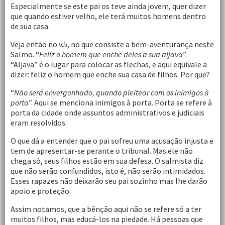
Especialmente se este pai os teve ainda jovem, quer dizer
que quando estiver velho, ele terá muitos homens dentro
de sua casa.
Veja então no v.5, no que consiste a bem-aventurança neste
Salmo. “
Feliz o homem que enche deles a sua aljava
”.
“Aljava” é o lugar para colocar as flechas, e aqui equivale a
dizer: feliz o homem que enche sua casa de filhos. Por que?
“
Não será envergonhado, quando pleitear com os inimigos à
porta
”. Aqui se menciona inimigos à porta. Porta se refere à
porta da cidade onde assuntos administrativos e judiciais
eram resolvidos.
O que dá a entender que o pai sofreu uma acusação injusta e
tem de apresentar-se perante o tribunal. Mas ele não
chega só, seus filhos estão em sua defesa. O salmista diz
que não serão confundidos, isto é, não serão intimidados.
Esses rapazes não deixarão seu pai sozinho mas lhe darão
apoio e proteção.
Assim notamos, que a bênção aqui não se refere só a ter
muitos filhos, mas educá-los na piedade. Há pessoas que