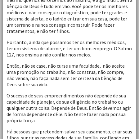
mesmo que nos esforcemos ao máximo, é algo inútil. Sem a
bênção de Deus é tudo em vão. Você pode ter os melhores
médicos e não conseguir o diagnóstico, pode ter grades e
sistema de alerta, e o ladrão entrar em sua casa, pode ter
um terreno e nunca conseguir construir. Pode fazer
tratamentos, e não ter filhos.
Portanto, ainda que possamos ter os melhores médicos,
ter um sistema de alarme, e ter um bom emprego. O Salmo
127, nos ensina a não confiar nos meios.
Então, não se case, não curse uma faculdade, não aceite
uma promoção no trabalho, não construa, não compre,
não venda, não faça nada sem ter certeza da bênção de
Deus sobre sua vida.
O sucesso de seus empreendimentos não depende de sua
capacidade de planejar, de sua diligência no trabalho ou
qualquer outra coisa. Depende de Deus. Então devemos agir
de forma dependente dEle. Não tente fazer nada por sua
própria força.
Há pessoas que pretendem salvar seu casamento, criar seus
filhos, suprir as necessidades de sua família, confiando em