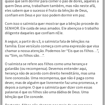
quase que sem dormir para comer o pão de dores, aqueles a
quem Deus ama, trabalham também, mas não neste afã,
eles sabem que o sucesso é fruto da bênção de Deus,
confiam em Deus e por isso podem dormir em paz.
Com isso o salmista quer mostrar que a bênção procede do
SENHOR. Ele cuida de seus amados. Ele abençoa o trabalho
diligente daqueles que confiam nEle.
A seguir, a partir do v.3, o salmista fala de bênçãos na
família. Esse versículo começa com uma expressão que visa
chamar a nossa atenção. Podemos ler “Eis que os filhos…”,
ou “Sim, os filhos são…”.
O salmista se refere aos filhos como uma herança e
galardão (ou recompensa). Devemos entender aqui,
herança não de acordo com direito hereditário, mas uma
livre concessão. Uma recompensa, que não é paga como
dever, mas de alguém que livremente faz uma promessa, e
depois a cumpre. O que o salmista quer dizer com essas
palavras é que os filhos são uma dádiva de Deus. Uma
bênção que Ele concede.