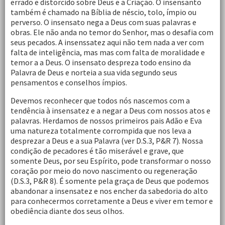
errado e distorcido sobre Deus e a Criação. O insensanto
também é chamado na Bíblia de néscio, tolo, ímpio ou
perverso. O insensato nega a Deus com suas palavras e
obras. Ele não anda no temor do Senhor, mas o desafia com
seus pecados. A insenssatez aqui não tem nada a ver com
falta de inteligência, mas mas com falta de moralidade e
temor a a Deus. O insensato despreza todo ensino da
Palavra de Deus e norteia a sua vida segundo seus
pensamentos e conselhos ímpios.
Devemos reconhecer que todos nós nascemos com a
tendência à insensatez e a negar a Deus com nossos atos e
palavras. Herdamos de nossos primeiros pais Adão e Eva
uma natureza totalmente corrompida que nos leva a
desprezar a Deus e a sua Palavra (ver D.S.3, P&R 7). Nossa
condição de pecadores é tão miserável e grave, que
somente Deus, por seu Espírito, pode transformar o nosso
coração por meio do novo nascimento ou regeneração
(D.S.3, P&R 8). É somente pela graça de Deus que podemos
abandonar a insensatez e nos encher da sabedoria do alto
para conhecermos corretamente a Deus e viver em temor e
obediência diante dos seus olhos.