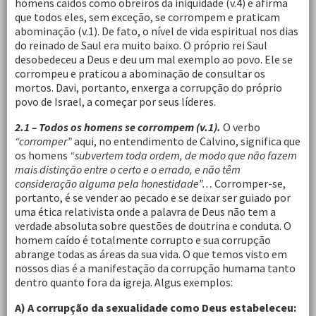
homens caídos como obreiros da iniquidade (v.4) e afirma
que todos eles, sem exceção, se corrompem e praticam
abominação (v.1). De fato, o nível de vida espiritual nos dias
do reinado de Saul era muito baixo. O próprio rei Saul
desobedeceu a Deus e deu um mal exemplo ao povo. Ele se
corrompeu e praticou a abominação de consultar os
mortos. Davi, portanto, enxerga a corrupção do próprio
povo de Israel, a começar por seus líderes.
2.1 – Todos os homens se corrompem (v.1).
O verbo
“corromper”
aqui, no entendimento de Calvino, significa que
os homens
“subvertem toda ordem, de modo que não fazem
mais distinção entre o certo e o errado, e não têm
consideração alguma pela honestidade”…
Corromper-se,
portanto, é se vender ao pecado e se deixar ser guiado por
uma ética relativista onde a palavra de Deus não tem a
verdade absoluta sobre questões de doutrina e conduta. O
homem caído é totalmente corrupto e sua corrupção
abrange todas as áreas da sua vida. O que temos visto em
nossos dias é a manifestação da corrupção humama tanto
dentro quanto fora da igreja. Algus exemplos:
A) A corrupção da sexualidade como Deus estabeleceu: