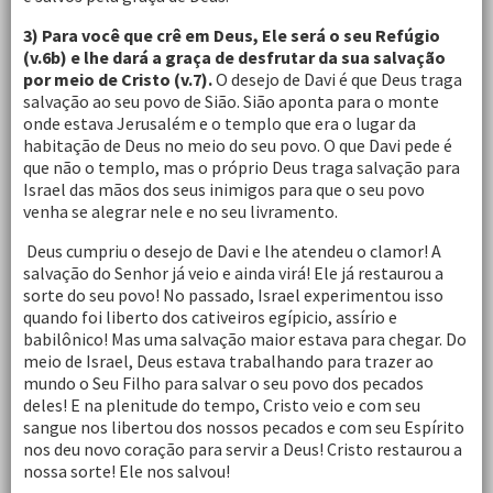
3) Para você que crê em Deus, Ele será o seu Refúgio
(v.6b) e lhe dará a graça de desfrutar da sua salvação
por meio de Cristo (v.7).
O desejo de Davi é que Deus traga
salvação ao seu povo de Sião. Sião aponta para o monte
onde estava Jerusalém e o templo que era o lugar da
habitação de Deus no meio do seu povo. O que Davi pede é
que não o templo, mas o próprio Deus traga salvação para
Israel das mãos dos seus inimigos para que o seu povo
venha se alegrar nele e no seu livramento.
Deus cumpriu o desejo de Davi e lhe atendeu o clamor! A
salvação do Senhor já veio e ainda virá! Ele já restaurou a
sorte do seu povo! No passado, Israel experimentou isso
quando foi liberto dos cativeiros egípicio, assírio e
babilônico! Mas uma salvação maior estava para chegar. Do
meio de Israel, Deus estava trabalhando para trazer ao
mundo o Seu Filho para salvar o seu povo dos pecados
deles! E na plenitude do tempo, Cristo veio e com seu
sangue nos libertou dos nossos pecados e com seu Espírito
nos deu novo coração para servir a Deus! Cristo restaurou a
nossa sorte! Ele nos salvou!