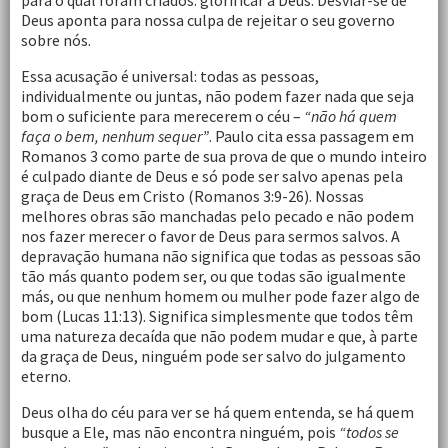
para o qual foram criados: glorificar a Deus. Desviar-se de
Deus aponta para nossa culpa de rejeitar o seu governo
sobre nós.
Essa acusação é universal: todas as pessoas,
individualmente ou juntas, não podem fazer nada que seja
bom o suficiente para merecerem o céu –
“não há quem
faça o bem, nenhum sequer”
. Paulo cita essa passagem em
Romanos 3 como parte de sua prova de que o mundo inteiro
é culpado diante de Deus e só pode ser salvo apenas pela
graça de Deus em Cristo (Romanos 3:9-26). Nossas
melhores obras são manchadas pelo pecado e não podem
nos fazer merecer o favor de Deus para sermos salvos. A
depravação humana não significa que todas as pessoas são
tão más quanto podem ser, ou que todas são igualmente
más, ou que nenhum homem ou mulher pode fazer algo de
bom (Lucas 11:13). Significa simplesmente que todos têm
uma natureza decaída que não podem mudar e que, à parte
da graça de Deus, ninguém pode ser salvo do julgamento
eterno.
Deus olha do céu para ver se há quem entenda, se há quem
busque a Ele, mas não encontra ninguém, pois
“todos se