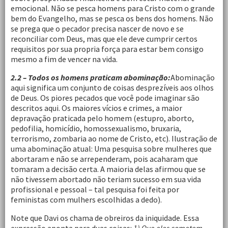
emocional. Não se pesca homens para Cristo com o grande
bem do Evangelho, mas se pesca os bens dos homens. Não
se prega que o pecador precisa nascer de novo e se
reconciliar com Deus, mas que ele deve cumprir certos
requisitos por sua propria força para estar bem consigo
mesmo a fim de vencer na vida.
2.2 – Todos os homens p
raticam abominação:
Abominação
aqui significa um conjunto de coisas desprezíveis aos olhos
de Deus. Os piores pecados que você pode imaginar são
descritos aqui. Os maiores vícios e crimes, a maior
depravação praticada pelo homem (estupro, aborto,
pedofilia, homicídio, homossexualismo, bruxaria,
terrorismo, zombaria ao nome de Cristo, etc). Ilustração de
uma abominação atual: Uma pesquisa sobre mulheres que
abortaram e não se arrependeram, pois acaharam que
tomaram a decisão certa. A maioria delas afirmou que se
não tivessem abortado não teriam sucesso em sua vida
profissional e pessoal – tal pesquisa foi feita por
feministas com mulhers escolhidas a dedo).
Note que Davi os chama de obreiros da iniquidade. Essa