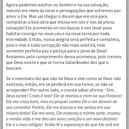
Agora podemos exultar no Senhor e na sua salvação,
mesmo em meio às lutas e perseguições que sofremos por
amor a Ele. Mas vai chegar o dia em que ele virá para
completar a boa obra que iniciou em nós e nos dá plena
salvação! Ele prometeu vir nos buscar e nos levar para
habitar consigo no novo céu e na nova terra por toda
eternidade. Então, nossa alegria será perfeita e completa,
pois o mal e toda corrupção não mais existirá, mas
somente perfeita paz e justiça para o povo de Deus!
Ansiamos pelo cumprimento dessa promessa, pois cremos
que Deus existe e que se torna Galardoador dos que o
buscam.
Se o insensato diz que não há Deus e vive como se Deus não
existisse, então, ele se perderá em sua tolice, se não se
arrepender! Por outro lado, o crente sábio afirma:
“Sim,
Deus existe! Cristo é real! Ele se revelou a mim na sua Palavra!
Ele me criou bom, mas eu pequei contra Ele e me desviei de
seu caminho! Porém, Ele me buscou e me salvou em sua
misericórdia! Ele me ama, Ele restarou a minha sorte, mudou
a minha vida e me deu um novo coração e um novo destino!
Ele é o meu refúgio! Tenho fé e esperança de que Ele virá em