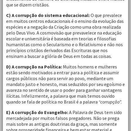
que se dizem cristãos.
C) A corrupção do sistema educacional:
O que prevalece
em muitos centros educacionais é o ensino da evolução das
espécies e a negação da Criação como uma obra realizada
pelo Deus Vivo. A cosmovisão que prevavelece na educação
escolar e universitária é baseada em teorias e filosofias
humanistas como o Secularismo e o Relativismo e não nos
princípios cristãos derivados das Escrituras que nos
ensinam a buscar a glória de Deus em todas as coisas.
D) A corrupção na Política:
Muitos homens e mulheres
estão sendo motivados a entrar para a política e assumir
cargos públicos não para servir ao povo, mediante um
mandato justo e honesto, mas seduzidos por seu egoísmo e
avareza no sentido de usar o poder para ganhar vantagens
ilícitas. Infelizmente, a palavra que mais temos ouvido
quando se fala de política no Brasil é a palavra
“corrupção”.
E) A corrupção do Evangelho:
A Palavra de Deus tem sido
mercadejada por muitos falsos pregadores. Não se prega
mais sobre as antigas doutrinas da graça, mas somente
sobre prosperidade financeira e bem estar material e