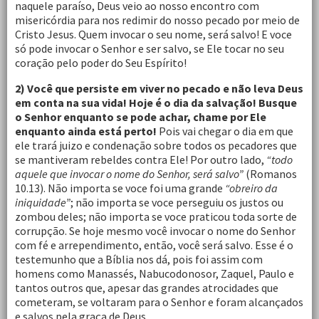
naquele paraíso, Deus veio ao nosso encontro com
misericórdia para nos redimir do nosso pecado por meio de
Cristo Jesus. Quem invocar o seu nome, será salvo! E voce
só pode invocar o Senhor e ser salvo, se Ele tocar no seu
coração pelo poder do Seu Espírito!
2) Você que persiste em viver no pecado e não leva Deus
em conta na sua vida! Hoje é o dia da salvação! Busque
o Senhor enquanto se pode achar, chame por Ele
enquanto ainda está perto!
Pois vai chegar o dia em que
ele trará juizo e condenação sobre todos os pecadores que
se mantiveram rebeldes contra Ele! Por outro lado,
“todo
aquele que invocar o nome do Senhor, será salvo”
(Romanos
10.13). Não importa se voce foi uma grande
“obreiro da
iniquidade”
; não importa se voce perseguiu os justos ou
zombou deles; não importa se voce praticou toda sorte de
corrupção. Se hoje mesmo você invocar o nome do Senhor
com fé e arrependimento, então, você será salvo. Esse é o
testemunho que a Bíblia nos dá, pois foi assim com
homens como Manassés, Nabucodonosor, Zaquel, Paulo e
tantos outros que, apesar das grandes atrocidades que
cometeram, se voltaram para o Senhor e foram alcançados
e salvos pela graça de Deus.