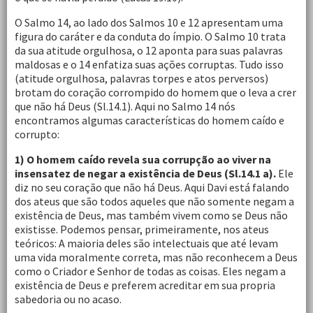
O Salmo 14, ao lado dos Salmos 10 e 12 apresentam uma
figura do caráter e da conduta do ímpio. O Salmo 10 trata
da sua atitude orgulhosa, o 12 aponta para suas palavras
maldosas e o 14 enfatiza suas ações corruptas. Tudo isso
(atitude orgulhosa, palavras torpes e atos perversos)
brotam do coração corrompido do homem que o leva a crer
que não há Deus (Sl.14.1). Aqui no Salmo 14 nós
encontramos algumas características do homem caído e
corrupto:
1) O homem caído revela sua corrupção ao viver na
insensatez de negar a existência de Deus (Sl.14.1 a).
Ele
diz no seu coração que não há Deus. Aqui Davi está falando
dos ateus que são todos aqueles que não somente negam a
existência de Deus, mas também vivem como se Deus não
existisse. Podemos pensar, primeiramente, nos ateus
teóricos: A maioria deles são intelectuais que até levam
uma vida moralmente correta, mas não reconhecem a Deus
como o Criador e Senhor de todas as coisas. Eles negam a
existência de Deus e preferem acreditar em sua propria
sabedoria ou no acaso.