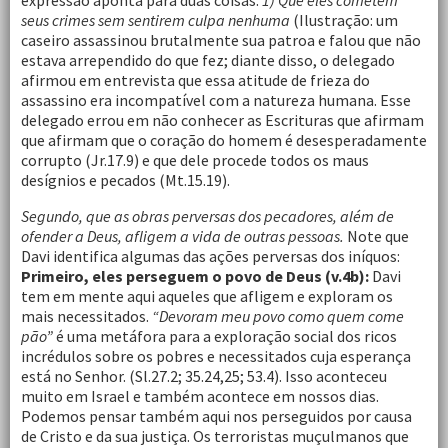
expressão aponta para duas coisas:
1) Que eles cometem
seus crimes sem sentirem culpa nenhuma
(Ilustração: um
caseiro assassinou brutalmente sua patroa e falou que não
estava arrependido do que fez; diante disso, o delegado
afirmou em entrevista que essa atitude de frieza do
assassino era incompatível com a natureza humana. Esse
delegado errou em não conhecer as Escrituras que afirmam
que afirmam que o coração do homem é desesperadamente
corrupto (Jr.17.9) e que dele procede todos os maus
desígnios e pecados (Mt.15.19).
Segundo, que as obras perversas dos pecadores, além de
ofender a Deus, afligem a vida de outras pessoas.
Note que
Davi identifica algumas das ações perversas dos iníquos:
Primeiro, eles perseguem o povo de Deus (v.4b):
Davi
tem em mente aqui aqueles que afligem e exploram os
mais necessitados.
“Devoram meu povo como quem come
pão”
é uma metáfora para a exploração social dos ricos
incrédulos sobre os pobres e necessitados cuja esperança
está no Senhor. (Sl.27.2; 35.24,25; 53.4). Isso aconteceu
muito em Israel e também acontece em nossos dias.
Podemos pensar também aqui nos perseguidos por causa
de Cristo e da sua justiça. Os terroristas muçulmanos que