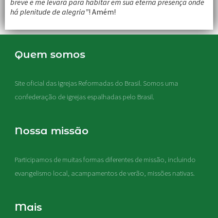
breve e me levará para habitar em sua eterna presença onde
há plenitude de alegria”
! Amém!
Quem somos
Site oficial das Igrejas Reformadas do Brasil. Somos uma
confederação de igrejas espalhadas pelo Brasil.
Nossa missão
Participamos de muitas formas diferentes de missão, incluindo
evangelismo local, acampamentos de verão, missões nativas
.
Mais