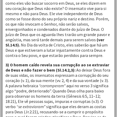
como eles vão buscar socorro em Deus, se eles dizem em
seu coração que Deus não existe? O insensato vive para si
mesmo e não para Deus. Ele vive independente de Deus
como se fosse dono do seu próprio nariz e destino. Porém,
os que não invocam o Senhor, não serão salvos,
envergonhados e condenados diante do juízo de Deus. O
juízo de Deus que os aguarda lhes trarão um grande pavor e
angústia, mas será tarde demais para serem salvos
(ver
Sl.14.5).
No Dia da volta de Cristo, eles saberão que há um
Deus e que estiveram a lutar injustamente contra Deus e
contra o Seu povo, e que estarão perdidos para sempre.
3) O homem caído revela sua corrupção ao se extraviar
de Deus e não fazer o bem (Sl.14.2,3):
Ao deixar Deus fora
de suas vidas, os insensatos expressam a corrupção do seu
coração (v. 1), da sua mente (vv. 2, 4) e da sua vontade (v. 3).
A palavra hebraica
“corromperam”
aqui no verso 3 significa
algo “podre, deteriorado”. Quando Deus olha para baixo
para observar os homens da terra (Gênesis 6:5, 11–12;
18:21), Ele vê pessoas sujas, impuras e corruptas (v.3). O
verbo
“se extraviaram”
significa que eles deram as costas
para Deus (Jr.2:21), recusando-se a cumprir o propósito