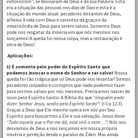
extraviaram”
, se desviaram de Deus e da sua Palavra. Esta
era a situação das pessoas nos dias de Davi e esta é a
situação do mundo atual: pecadores distantes de Deus,
alheios à vida com Deus e carentes da graça e da
misericórdia de Deus para serem salvos. Somente Deus
pode nos resgatar da miseria em que nós mesmos nos
lançamos! A queda foi nossa culpa, mas a restauração é
obra de Deus!
Aplicações:
1) É somente pelo poder do Espírito Santo que
podemos invocar o nome do Senhor e ser salvo!
Nossa
queda foi tão trágica que só Deus pode nos levantar! Somos
pecadores culpados e corruptos que nada podemos fazer
para sermos salvos por nós mesmos. Precisamos nascer de
novo pelo Espírito Santo. A Bíblia diz que
“ninguém pode
dizer: Senhor Jesus, senão pelo Espírito Santo”!
(I Co.12.3).
Graças a Deus que Ele mesmo opera em nós por Seu
Espírito para buscarmos a Ele e sua salvação. Jesus disse:
“Todo aquele que o Pai me dá, esse virá a mim…”!
Nós nos
desviamos de Deus e nos lançamos em nossa própria
miséria e perdição desde o paraíso do Éden. Mas ainda