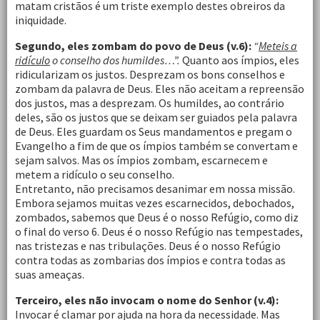
matam cristãos é um triste exemplo destes obreiros da
iniquidade.
Segundo, eles zombam do povo de Deus (v.6):
“
Meteis a
ridículo
o conselho dos humildes…”.
Quanto aos ímpios, eles
ridicularizam os justos. Desprezam os bons conselhos e
zombam da palavra de Deus. Eles não aceitam a repreensão
dos justos, mas a desprezam. Os humildes, ao contrário
deles, são os justos que se deixam ser guiados pela palavra
de Deus. Eles guardam os Seus mandamentos e pregam o
Evangelho a fim de que os ímpios também se convertam e
sejam salvos. Mas os ímpios zombam, escarnecem e
metem a ridículo o seu conselho.
Entretanto, não precisamos desanimar em nossa missão.
Embora sejamos muitas vezes escarnecidos, debochados,
zombados, sabemos que Deus é o nosso Refúgio, como diz
o final do verso 6. Deus é o nosso Refúgio nas tempestades,
nas tristezas e nas tribulações. Deus é o nosso Refúgio
contra todas as zombarias dos ímpios e contra todas as
suas ameaças.
Terceiro, eles
não invocam o nome do Senhor (v.4):
Invocar é clamar por ajuda na hora da necessidade. Mas