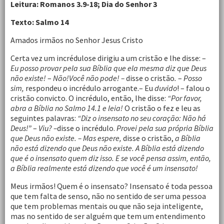
Leitura: Romanos 3.9-18; Dia do Senhor 3
Texto: Salmo 14
Amados irmãos no Senhor Jesus Cristo
Certa vez um incrédulose dirigiu a um cristão e lhe disse: –
Eu posso provar pela sua Bíblia que ela mesma diz que Deus
não existe!
–
Não!Você não pode! –
disse o cristão
.
–
Posso
sim,
respondeu o incrédulo arrogante.– Eu
duvido
! – falou o
cristão convicto. O incrédulo, então, lhe disse:
“Por favor,
abra a Bíblia no
Salmo 14.1 e leia
!
O cristão o fez e leu as
seguintes palavras:
“Diz o insensato no seu coração: Não há
Deus!”
–
Viu? –
disse o incrédulo.
Provei pela sua própria Bíblia
que Deus não existe. – Mas espere,
disse o cristão,
a Bíblia
não está dizendo que Deus não existe. A Bíblia está dizendo
que é o insensato quem diz isso. E se você pensa assim, então,
a Bíblia realmente está dizendo que você é um insensato!
Meus irmãos! Quem é o insensato? Insensato é toda pessoa
que tem falta de senso, não no sentido de ser uma pessoa
que tem problemas mentais ou que não seja inteligente,
mas no sentido de ser alguém que tem um entendimento