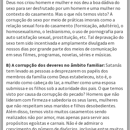
Deus nos criou homem e mulher e nos deu a boa dádiva do
sexo para ser desfrutado por um homem e uma mulher no
contexto do casamento. Mas o que nós temos visto? A
corrupção do sexo por meio de práticas imorais como a
relação sexual fora do casamento (fornicação, adultério), o
homosexualismo, o lesbianismo, o uso de pornografia para
auto satisfação sexual, prostituição, etc. Tal depravação do
sexo tem sido incentivada e amplamente divulgada em
nossos dias por grande parte dos meios de comunicação
em seus filmes, programas, novelas, séries e músicas.
B) A corrupção dos deveres no âmbito familiar:
Satanás
tem levado as pessoas a desprezarem os papéis dos
membros da família como Deus estabeleceu, isto é, o
marido como cabeça do lar, a mulher como uma esposa
submissa e os filhos sob a autoridade dos pais. O que temos
visto por causa da corrupção do pecado? Homens que não
lideram com firmeza e sabedoria os seus lares, mulheres
que não respeitam seus maridos e filhos desobedientes.
Além disso, temos visto muitos casamentos sendo
realizados não por amor, mas apenas para servir aos
propósitos egoístas e carnais. Não é de admirar o
crescimento do número de divórcios, inclusive entre muitos