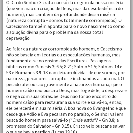
O Dia do Senhor 3 trata não só da origem da nossa miséria
(que vem não da criação de Deus, mas da desobediência do
homem), mas também da profundidade dessa miséria
(natureza corrupta – somos totalmente corrompidos). O
Catecismo também aponta para o novo nascimento como
a solução divina para o problema da nossa total
depravação.
Ao falar da natureza corrompida do homem, o Catecismo
não se baseia em teorias ou especulações humanas, mas
fundamenta-se no ensino das Escrituras. Passagens
bíblicas como Gênesis 3; 6.5; 8.21; Salmo 51.5; Salmos 14 e
53 e Romanos 3.9-18 não deixam dúvidas de que somos, por
natureza, pecadores corruptos e inclinandos a todo mal. O
pecado afetou tão gravemente a natureza humana, que o
homem caído não busca a Deus, mas foge dele, o despreza e
o nega com suas obras. Se Deus não for ao encontro do
homem caído para restaurar a sua sorte e salvá-lo, então,
ele perecerá em sua miséria. A boa nova do Evangelho é que
desde que Adão e Eva pecaram no paraíso, o Senhor vai em
busca do homem para salvá-lo
(“Onde estás”?
– Gn.3.8; a
promessa do Salvador – Gn.3.15). Cristo veio buscar e salvar
o que se havia perdido (Lucas 19.10).