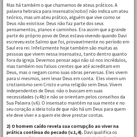
Mas há também o que chamamos de ateus práticos. A
palavra hebraica para insensato
(nabal)
não indica um ateu
teórico, mas um ateu prático, alguém que vive como se
Deus não existisse. Deus não faz parte dos seus
pensamentos, planos e caminhos. Era assim que a grande
parte do próprio povo de Deus estava vivendo quando Davi
escreveu este Salmo que foi, provavelmente no período em
Saul era rei. Infelizmente hoje também são muitas as
pessoas que vivem nessa insensatez, tanto dentro quanto
fora da igreja. Devemos pensar aqui não só nos incrédulos,
mas também nos falsos crentes que até acreditam em
Deus, mas o negam como suas obras perversas. Eles vivem
para si mesmos, sem levar Deus em conta. Eles vivem um
cristianismo sem Cristo e uma religião sem Deus. Vivem
independentes de Deus: não o buscam em suas
necessidades (v.4b) e não se orientam pelos conselhos da
Sua Palavra (v.6). O insensato mantém na sua mente e no
seu coração a ideia tola de que não há um Deus para quem
ele deve viver e a quem ele deve prestar contas.
2) O homem caído revela sua corrupção ao viver na
prática contínua do pecado (v.1,4).
Davi qualifica os