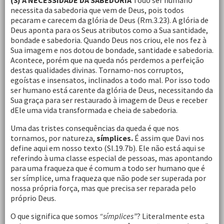
(3) A NECESSIDADE DA SABEDORIA
Todo ser humano
necessita da sabedoria que vem de Deus, pois todos
pecaram e carecem da glória de Deus (Rm.3.23). A glória de
Deus aponta para os Seus atributos como a Sua santidade,
bondade e sabedoria. Quando Deus nos criou, ele nos fez à
Sua imagem e nos dotou de bondade, santidade e sabedoria.
Acontece, porém que na queda nós perdemos a perfeição
destas qualidades divinas. Tornamo-nos corruptos,
egoístas e insensatos, inclinados a todo mal. Por isso todo
ser humano está carente da glória de Deus, necessitando da
Sua graça para ser restaurado à imagem de Deus e receber
dEle uma vida transformada e cheia de sabedoria.
Uma das tristes consequências da queda é que nos
tornamos, por natureza,
símplices.
É assim que Davi nos
define aqui em nosso texto (Sl.19.7b). Ele não está aqui se
referindo à uma classe especial de pessoas, mas apontando
para uma fraqueza que é comum a todo ser humano que é
ser símplice, uma fraqueza que não pode ser superada por
nossa própria força, mas que precisa ser reparada pelo
próprio Deus.
O que significa que somos
“símplices”
? Literalmente esta