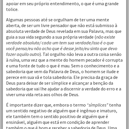
apoiar em seu próprio entendimento, o que é uma grande
tolice.
Algumas pessoas até se orgulham de ter uma mente
aberta, de ser um livre pensador que não está submisso à
absoluta verdade de Deus revelada em sua Palavra, mas que
guia a sua vida segundo a sua própria verdade (
não existe
verdade absoluta/ cada um tem sua verdade/isso é o que
você pensa/eu não acho que é desse jeito/eu sinto que devo
fazer aquilo outro
). Tal orgulho não leva a outra coisa senão
à ruína, uma vez que a mente do homem pecador é corrupta
e uma fonte de tudo o que é mau. Sem o conhecimento e a
sabedoria que vem da Palavra de Deus, o homem se ilude e
perece em sua vã e tola sabedoria. Ele precisa da graça de
Deus para deixar de ser símplice e alcançar a benção da
sabedoria que vai lhe ajudar a discernir a verdade do erro e a
viver uma vida reta aos olhos de Deus.
É importante dizer que, embora o termo
“símplices”
tenha
um sentido negativo de alguém que é ingênuo e imaturo,
ele também tem o sentido positivo de alguém que é
ensinável, alguém que está em condição de aprender
também o que é bom e receber a sabedoria de Deus. Uma