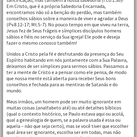
santificação, mas também a nossa sabedoria (I Co.1.30)!
Em Cristo, que é a própria Sabedoria Encarnada,
encontramos não só a benção do perdão, mas também
conselhos sábios sobre a maneira de viver e agradar a Deus
(Pv.8.12-17; Mt.5-7). No pouco tempo em que viveu na terra,
Jesus fez de Seus frágeis e símplices discípulos homens
sábios e fiéis no serviço da Sua igreja! Ele pode e deseja
fazer o mesmo conosco também!
Unidos a Cristo pela fé e desfrutando da presença do Seu
Espírito habitando em nós juntamente com a Sua Palavra,
deixamos de ser símplices para sermos sábios. Passamos a
ter a mente de Cristo e a pensar como ele pensa, de modo
que nossa mente está aberta para receber Seus bons
conselhos e fechada para as mentiras de Satanás e do
mundo.
Meus irmãos, um homem pode ser muito ignorante em
muitas coisas (analfabeto até) ou até detalhes bíblicos
(qual o contexto histórico, se Paulo estava aqui ou acolá,
qual a genealogia de quem, se a palavra usada é essa ou
aquela – não que seja certo), mas se você tiver que escolher
qual área ser ignorante, escolha ser em todas, mas não