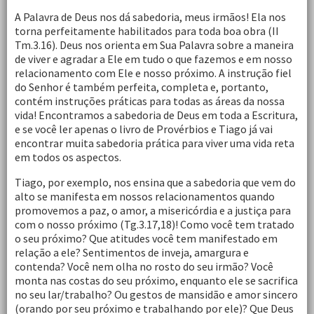
A Palavra de Deus nos dá sabedoria, meus irmãos! Ela nos
torna perfeitamente habilitados para toda boa obra (II
Tm.3.16). Deus nos orienta em Sua Palavra sobre a maneira
de viver e agradar a Ele em tudo o que fazemos e em nosso
relacionamento com Ele e nosso próximo. A instrução fiel
do Senhor é também perfeita, completa e, portanto,
contém instruções práticas para todas as áreas da nossa
vida! Encontramos a sabedoria de Deus em toda a Escritura,
e se você ler apenas o livro de Provérbios e Tiago já vai
encontrar muita sabedoria prática para viver uma vida reta
em todos os aspectos.
Tiago, por exemplo, nos ensina que a sabedoria que vem do
alto se manifesta em nossos relacionamentos quando
promovemos a paz, o amor, a misericórdia e a justiça para
com o nosso próximo (Tg.3.17,18)! Como você tem tratado
o seu próximo? Que atitudes você tem manifestado em
relação a ele? Sentimentos de inveja, amargura e
contenda? Você nem olha no rosto do seu irmão? Você
monta nas costas do seu próximo, enquanto ele se sacrifica
no seu lar/trabalho? Ou gestos de mansidão e amor sincero
(orando por seu próximo e trabalhando por ele)? Que Deus