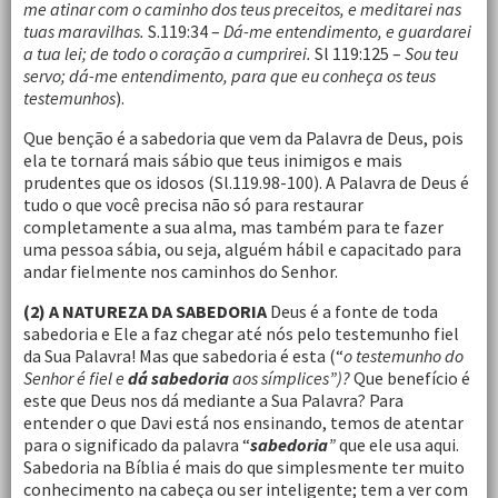
me atinar com o caminho dos teus preceitos, e meditarei nas
tuas maravilhas.
S.119:34 –
Dá-me entendimento, e guardarei
a tua lei; de todo o coração a cumprirei.
Sl 119:125 –
Sou teu
servo; dá-me entendimento, para que eu conheça os teus
testemunhos
).
Que benção é a sabedoria que vem da Palavra de Deus, pois
ela te tornará mais sábio que teus inimigos e mais
prudentes que os idosos (Sl.119.98-100). A Palavra de Deus é
tudo o que você precisa não só para restaurar
completamente a sua alma, mas também para te fazer
uma pessoa sábia, ou seja, alguém hábil e capacitado para
andar fielmente nos caminhos do Senhor.
(2) A NATUREZA DA SABEDORIA
Deus é a fonte de toda
sabedoria e Ele a faz chegar até nós pelo testemunho fiel
da Sua Palavra! Mas que sabedoria é esta (“
o testemunho do
Senhor é fiel e
dá sabedoria
aos símplices”)?
Que benefício é
este que Deus nos dá mediante a Sua Palavra? Para
entender o que Davi está nos ensinando, temos de atentar
para o significado da palavra “
sabedoria
”
que ele usa aqui.
Sabedoria na Bíblia é mais do que simplesmente ter muito
conhecimento na cabeça ou ser inteligente; tem a ver com