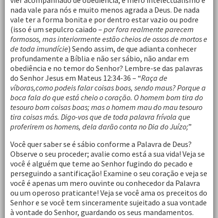
vier acompanhado de obediência, é mero intelectualismo e
nada vale para nós e muito menos agrada a Deus. De nada
vale ter a forma bonita e por dentro estar vazio ou podre
(isso é um sepulcro caiado –
por fora realmente parecem
formosos, mas interiormente estão cheios de ossos de mortos e
de toda imundície
) Sendo assim, de que adianta conhecer
profundamente a Bíblia e não ser sábio, não andar em
obediência e no temor do Senhor? Lembre-se das palavras
do Senhor Jesus em Mateus 12:34-36 – “
Raça de
víboras,como podeis falar coisas boas, sendo maus? Porque a
boca fala do que está cheio o coração. O homem bom tira do
tesouro bom coisas boas; mas o homem mau do mau tesouro
tira coisas más. Digo-vos que de toda palavra frívola que
proferirem os homens, dela darão conta no Dia do Juízo;
”
Você quer saber se é sábio conforme a Palavra de Deus?
Observe o seu proceder; avalie como está a sua vida! Veja se
você é alguém que teme ao Senhor fugindo do pecado e
perseguindo a santificação! Examine o seu coração e veja se
você é apenas um mero ouvinte ou conhecedor da Palavra
ou um operoso praticante! Veja se você ama os preceitos do
Senhor e se você tem sinceramente sujeitado a sua vontade
à vontade do Senhor, guardando os seus mandamentos.