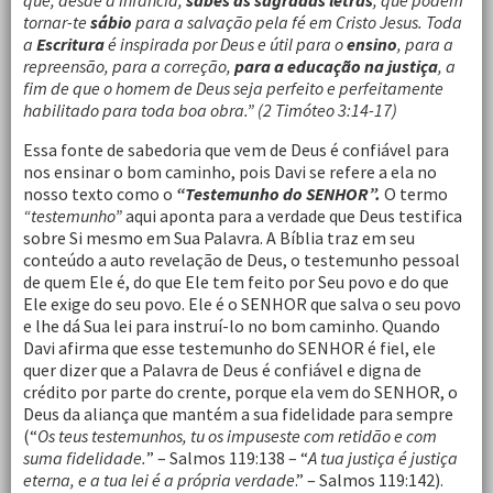
que, desde a infância,
sabes as sagradas letras
, que podem
tornar-te
sábio
para a salvação pela fé em Cristo Jesus. Toda
a
Escritura
é inspirada por Deus e útil para o
ensino
, para a
repreensão, para a correção,
para a educação na justiça
, a
fim de que o homem de Deus seja perfeito e perfeitamente
habilitado para toda boa obra.” (2 Timóteo 3:14-17)
Essa fonte de sabedoria que vem de Deus é confiável para
nos ensinar o bom caminho, pois Davi se refere a ela no
nosso texto como o
“Testemunho do SENHOR”.
O termo
“testemunho”
aqui aponta para a verdade que Deus testifica
sobre Si mesmo em Sua Palavra. A Bíblia traz em seu
conteúdo a auto revelação de Deus, o testemunho pessoal
de quem Ele é, do que Ele tem feito por Seu povo e do que
Ele exige do seu povo. Ele é o SENHOR que salva o seu povo
e lhe dá Sua lei para instruí-lo no bom caminho. Quando
Davi afirma que esse testemunho do SENHOR é fiel, ele
quer dizer que a Palavra de Deus é confiável e digna de
crédito por parte do crente, porque ela vem do SENHOR, o
Deus da aliança que mantém a sua fidelidade para sempre
(“
Os teus testemunhos, tu os impuseste com retidão e com
suma fidelidade.
” – Salmos 119:138 – “
A tua justiça é justiça
eterna, e a tua lei é a própria verdade
.” – Salmos 119:142).