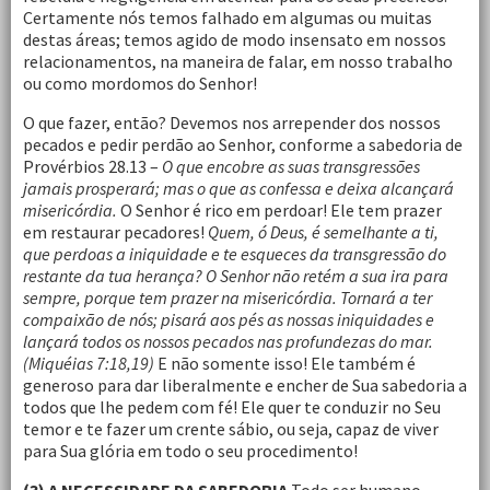
Certamente nós temos falhado em algumas ou muitas
destas áreas; temos agido de modo insensato em nossos
relacionamentos, na maneira de falar, em nosso trabalho
ou como mordomos do Senhor!
O que fazer, então? Devemos nos arrepender dos nossos
pecados e pedir perdão ao Senhor, conforme a sabedoria de
Provérbios 28.13 –
O que encobre as suas transgressões
jamais prosperará; mas o que as confessa e deixa alcançará
misericórdia.
O Senhor é rico em perdoar! Ele tem prazer
em restaurar pecadores!
Quem, ó Deus, é semelhante a ti,
que perdoas a iniquidade e te esqueces da transgressão do
restante da tua herança? O Senhor não retém a sua ira para
sempre, porque tem prazer na misericórdia. Tornará a ter
compaixão de nós; pisará aos pés as nossas iniquidades e
lançará todos os nossos pecados nas profundezas do mar.
(Miquéias 7:18,19)
E não somente isso! Ele também é
generoso para dar liberalmente e encher de Sua sabedoria a
todos que lhe pedem com fé! Ele quer te conduzir no Seu
temor e te fazer um crente sábio, ou seja, capaz de viver
para Sua glória em todo o seu procedimento!