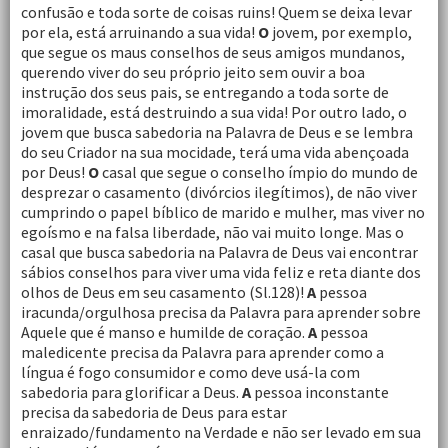
confusão e toda sorte de coisas ruins! Quem se deixa levar
por ela, está arruinando a sua vida!
O
jovem, por exemplo,
que segue os maus conselhos de seus amigos mundanos,
querendo viver do seu próprio jeito sem ouvir a boa
instrução dos seus pais, se entregando a toda sorte de
imoralidade, está destruindo a sua vida! Por outro lado, o
jovem que busca sabedoria na Palavra de Deus e se lembra
do seu Criador na sua mocidade, terá uma vida abençoada
por Deus!
O
casal que segue o conselho ímpio do mundo de
desprezar o casamento (divórcios ilegítimos), de não viver
cumprindo o papel bíblico de marido e mulher, mas viver no
egoísmo e na falsa liberdade, não vai muito longe. Mas o
casal que busca sabedoria na Palavra de Deus vai encontrar
sábios conselhos para viver uma vida feliz e reta diante dos
olhos de Deus em seu casamento (Sl.128)!
A
pessoa
iracunda/orgulhosa precisa da Palavra para aprender sobre
Aquele que é manso e humilde de coração.
A
pessoa
maledicente precisa da Palavra para aprender como a
língua é fogo consumidor e como deve usá-la com
sabedoria para glorificar a Deus.
A
pessoa inconstante
precisa da sabedoria de Deus para estar
enraizado/fundamento na Verdade e não ser levado em sua