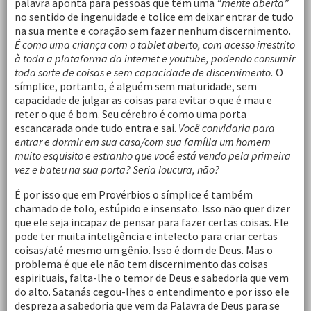
palavra aponta para pessoas que têm uma
“mente aberta”
no sentido de ingenuidade e tolice em deixar entrar de tudo
na sua mente e coração sem fazer nenhum discernimento.
É como uma criança com o tablet aberto, com acesso irrestrito
à toda a plataforma da internet e youtube, podendo consumir
toda sorte de coisas e sem capacidade de discernimento.
O
símplice, portanto, é alguém sem maturidade, sem
capacidade de julgar as coisas para evitar o que é mau e
reter o que é bom. Seu cérebro é como uma porta
escancarada onde tudo entra e sai.
Você convidaria para
entrar e dormir em sua casa/com sua família um homem
muito esquisito e estranho que você está vendo pela primeira
vez e bateu na sua porta? Seria loucura, não?
É por isso que em Provérbios o símplice é também
chamado de tolo, estúpido e insensato. Isso não quer dizer
que ele seja incapaz de pensar para fazer certas coisas. Ele
pode ter muita inteligência e intelecto para criar certas
coisas/até mesmo um gênio. Isso é dom de Deus. Mas o
problema é que ele não tem discernimento das coisas
espirituais, falta-lhe o temor de Deus e sabedoria que vem
do alto. Satanás cegou-lhes o entendimento e por isso ele
despreza a sabedoria que vem da Palavra de Deus para se