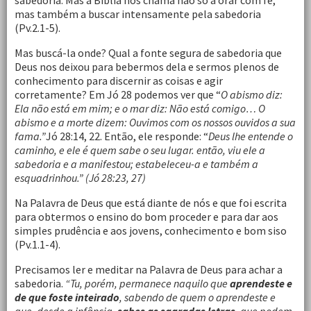
sabedoria. Mas a Bíblia nos chama não só a orar com fé,
mas também a buscar intensamente pela sabedoria
(Pv.2.1-5).
Mas buscá-la onde? Qual a fonte segura de sabedoria que
Deus nos deixou para bebermos dela e sermos plenos de
conhecimento para discernir as coisas e agir
corretamente? Em Jó 28 podemos ver que “
O abismo diz:
Ela não está em mim; e o mar diz: Não está comigo… O
abismo e a morte dizem: Ouvimos com os nossos ouvidos a sua
fama.”
Jó 28:14, 22. Então, ele responde: “
Deus lhe entende o
caminho, e ele é quem sabe o seu lugar. então, viu ele a
sabedoria e a manifestou; estabeleceu-a e também a
esquadrinhou.” (Jó 28:23, 27)
Na Palavra de Deus que está diante de nós e que foi escrita
para obtermos o ensino do bom proceder e para dar aos
simples prudência e aos jovens, conhecimento e bom siso
(Pv.1.1-4).
Precisamos ler e meditar na Palavra de Deus para achar a
sabedoria.
“Tu, porém, permanece naquilo que
aprendeste e
de que foste inteirado
, sabendo de quem o aprendeste e