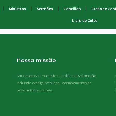
Ministros
Sermões
Concílios
Credos e Con
Livro de Culto
Nossa missão
Participamos de muitas formas diferentes de missão,
.
incluindo evangelismo local, acampamentos de
verão, missões nativas
.