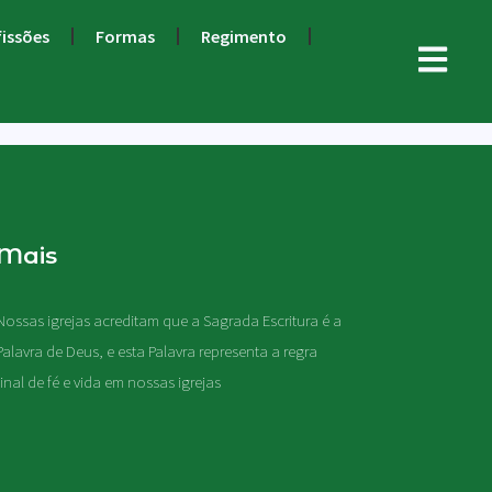
fissões
Formas
Regimento
Mais
Nossas igrejas acreditam que a Sagrada Escritura é a
Palavra de Deus, e esta Palavra representa a regra
final de fé e vida em nossas igrejas