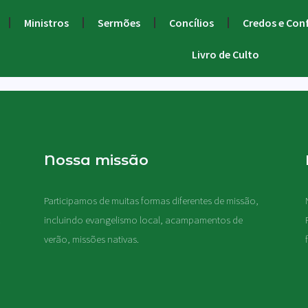
Ministros
Sermões
Concílios
Credos e Con
Livro de Culto
Nossa missão
Participamos de muitas formas diferentes de missão,
.
incluindo evangelismo local, acampamentos de
verão, missões nativas
.