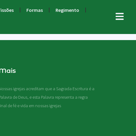
fissões
Formas
Regimento
Mais
Nossas igrejas acreditam que a Sagrada Escritura é a
Palavra de Deus, e esta Palavra representa a regra
final de fé e vida em nossas igrejas