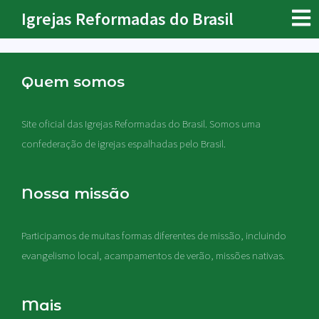
Igrejas Reformadas do Brasil
Quem somos
Site oficial das Igrejas Reformadas do Brasil. Somos uma
confederação de igrejas espalhadas pelo Brasil.
Nossa missão
Participamos de muitas formas diferentes de missão, incluindo
evangelismo local, acampamentos de verão, missões nativas
.
Mais