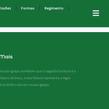
fissões
Formas
Regimento
Mais
Nossas igrejas acreditam que a Sagrada Escritura é a
Palavra de Deus, e esta Palavra representa a regra
final de fé e vida em nossas igrejas