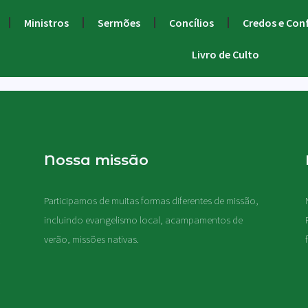
Ministros
Sermões
Concílios
Credos e Con
Livro de Culto
Nossa missão
Participamos de muitas formas diferentes de missão,
.
incluindo evangelismo local, acampamentos de
verão, missões nativas
.