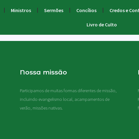
Ministros
Sermões
Concílios
Credos e Con
Livro de Culto
Nossa missão
Participamos de muitas formas diferentes de missão,
.
incluindo evangelismo local, acampamentos de
verão, missões nativas
.