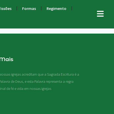
fissões
Formas
Regimento
Mais
Nossas igrejas acreditam que a Sagrada Escritura é a
Palavra de Deus, e esta Palavra representa a regra
final de fé e vida em nossas igrejas