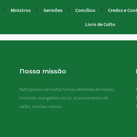
Ministros
Sermões
Concílios
Credos e Con
Livro de Culto
Nossa missão
Participamos de muitas formas diferentes de missão,
.
incluindo evangelismo local, acampamentos de
verão, missões nativas
.