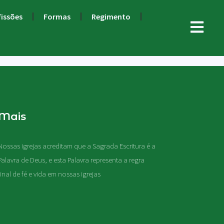
fissões
Formas
Regimento
Mais
Nossas igrejas acreditam que a Sagrada Escritura é a
Palavra de Deus, e esta Palavra representa a regra
final de fé e vida em nossas igrejas