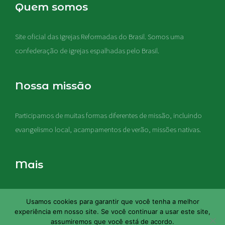
Quem somos
Site oficial das Igrejas Reformadas do Brasil. Somos uma
confederação de igrejas espalhadas pelo Brasil.
Nossa missão
Participamos de muitas formas diferentes de missão, incluindo
evangelismo local, acampamentos de verão, missões nativas
.
Mais
Nossas igrejas acreditam que a Sagrada Escritura é a Palavra de
Usamos cookies para garantir que você tenha a melhor
Deus, e esta Palavra representa a regra final de fé e vida em
experiência em nosso site. Se você continuar a usar este site,
nossas igrejas
assumiremos que você está de acordo.