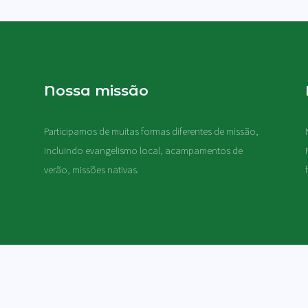
Nossa missão
Participamos de muitas formas diferentes de missão,
.
incluindo evangelismo local, acampamentos de
verão, missões nativas
.