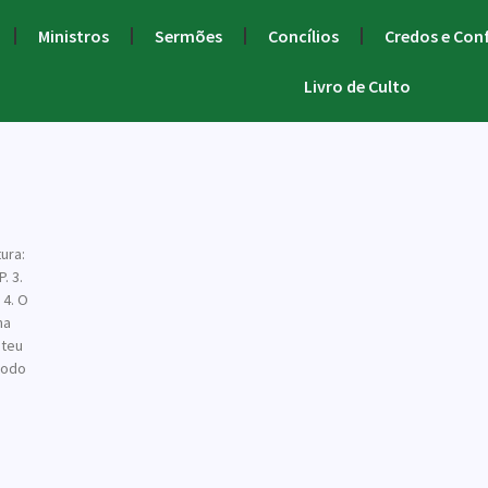
Ministros
Sermões
Concílios
Credos e Con
Livro de Culto
ura:
. 3.
 4. O
na
 teu
todo