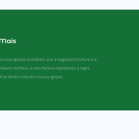
Mais
Nossas igrejas acreditam que a Sagrada Escritura é a
Palavra de Deus, e esta Palavra representa a regra
final de fé e vida em nossas igrejas