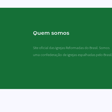
Quem somos
Site oficial das Igrejas Reformadas do Brasil. Somos
uma confederação de igrejas espalhadas pelo Brasil