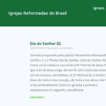
Igrejas
Igrejas Reformadas do Brasil
Dia do Senhor 02
26/09/2020
Nenhum comentário
Sermão preparado pelo pastor Alexandrino MouraLeit
Levítico 1.1-17Texto: Dia do Senhor 2 Dia do Senhor 02P
Como você conhece sua miséria?R. Pela lei de Deus.P.
que a lei de Deus exige de nós?R. Isto Cristo nos ensi
em um resumo, em Mateus 22.37-40:Amarás o Senhor
Deus de todo o teu coração, de toda a tua alma e de 
o teu entendimento. Este é o grande e primeiro
mandamento.O segundo, semelhante
Leia mais »