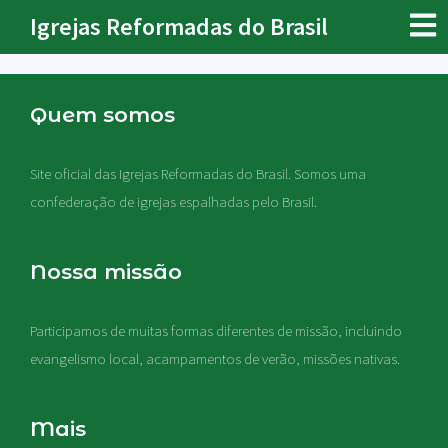
Igrejas Reformadas do Brasil
Quem somos
Site oficial das Igrejas Reformadas do Brasil. Somos uma
confederação de igrejas espalhadas pelo Brasil.
Nossa missão
Participamos de muitas formas diferentes de missão, incluindo
evangelismo local, acampamentos de verão, missões nativas
.
Mais