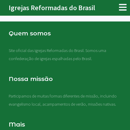
Igrejas Reformadas do Brasil
Quem somos
Site oficial das Igrejas Reformadas do Brasil. Somos uma
confederação de igrejas espalhadas pelo Brasil.
Nossa missão
Participamos de muitas formas diferentes de missão, incluindo
evangelismo local, acampamentos de verão, missões nativas
.
Mais