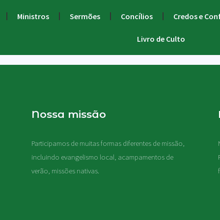
Ministros
Sermões
Concílios
Credos e Con
Livro de Culto
Nossa missão
Participamos de muitas formas diferentes de missão,
.
incluindo evangelismo local, acampamentos de
verão, missões nativas
.