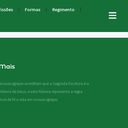
fissões
Formas
Regimento
Mais
Nossas igrejas acreditam que a Sagrada Escritura é a
Palavra de Deus, e esta Palavra representa a regra
final de fé e vida em nossas igrejas