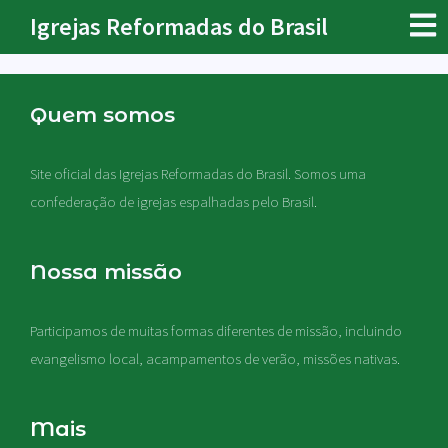
Igrejas Reformadas do Brasil
Quem somos
Site oficial das Igrejas Reformadas do Brasil. Somos uma
confederação de igrejas espalhadas pelo Brasil.
Nossa missão
Participamos de muitas formas diferentes de missão, incluindo
evangelismo local, acampamentos de verão, missões nativas
.
Mais