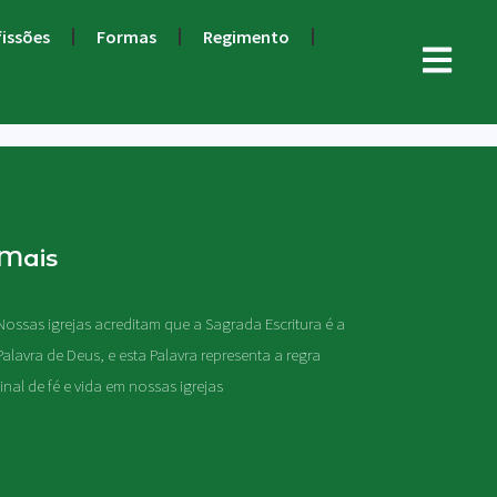
fissões
Formas
Regimento
Mais
Nossas igrejas acreditam que a Sagrada Escritura é a
Palavra de Deus, e esta Palavra representa a regra
final de fé e vida em nossas igrejas