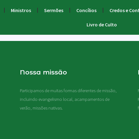
Ministros
Sermões
Concílios
Credos e Con
Livro de Culto
Nossa missão
Participamos de muitas formas diferentes de missão,
.
incluindo evangelismo local, acampamentos de
verão, missões nativas
.