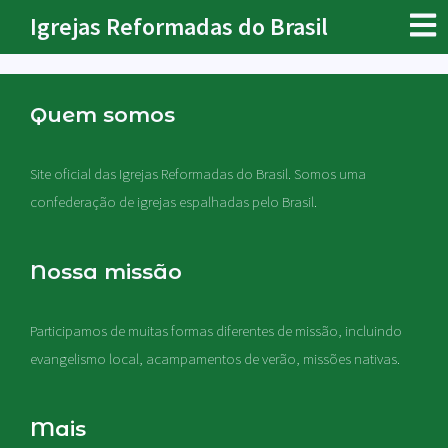
Igrejas Reformadas do Brasil
Quem somos
Site oficial das Igrejas Reformadas do Brasil. Somos uma
confederação de igrejas espalhadas pelo Brasil.
Nossa missão
Participamos de muitas formas diferentes de missão, incluindo
evangelismo local, acampamentos de verão, missões nativas
.
Mais