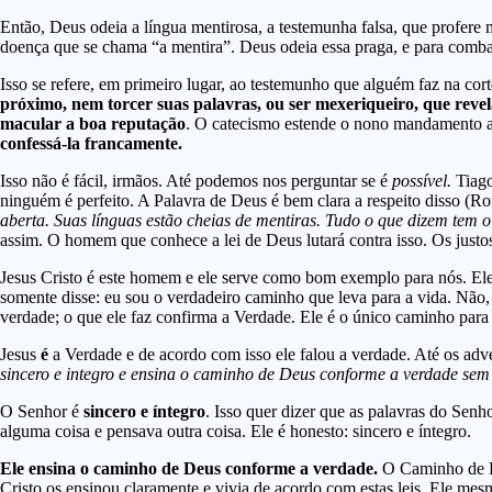
Então, Deus odeia a língua mentirosa, a testemunha falsa, que profere m
doença que se chama “a mentira”. Deus odeia essa praga, e para com
Isso se refere, em primeiro lugar, ao testemunho que alguém faz na co
próximo, nem torcer suas palavras, ou ser mexeriqueiro, que reve
macular a boa reputação
. O catecismo estende o nono mandamento a
confessá-la francamente.
Isso não é fácil, irmãos. Até podemos nos perguntar se é
possível.
Tiago
ninguém é perfeito. A Palavra de Deus é bem clara a respeito disso (R
aberta. Suas línguas estão cheias de mentiras. Tudo o que dizem tem 
assim. O homem que conhece a lei de Deus lutará contra isso. Os justos
Jesus Cristo é este homem e ele serve como bom exemplo para nós. El
somente disse: eu sou o verdadeiro caminho que leva para a vida. Não, 
verdade; o que ele faz confirma a Verdade. Ele é o único caminho para 
Jesus
é
a Verdade e de acordo com isso ele falou a verdade. Até os ad
sincero e integro e ensina o caminho de Deus conforme a verdade sem 
O Senhor é
sincero e íntegro
. Isso quer dizer que as palavras do Sen
alguma coisa e pensava outra coisa. Ele é honesto: sincero e íntegro.
Ele ensina o caminho de Deus conforme a verdade.
O Caminho de D
Cristo os ensinou claramente e vivia de acordo com estas leis. Ele mes