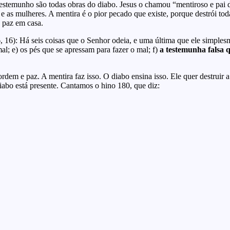
 testemunho são todas obras do diabo. Jesus o chamou “mentiroso e pai da
 as mulheres. A mentira é o pior pecado que existe, porque destrói tod
 paz em casa.
, 16): Há seis coisas que o Senhor odeia, e uma última que ele simplesm
l; e) os pés que se apressam para fazer o mal; f)
a testemunha falsa 
em e paz. A mentira faz isso. O diabo ensina isso. Ele quer destruir a
iabo está presente. Cantamos o hino 180, que diz: