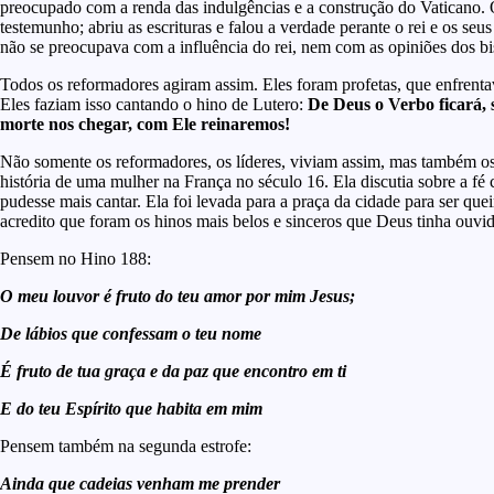
preocupado com a renda das indulgências e a construção do Vaticano.
testemunho; abriu as escrituras e falou a verdade perante o rei e os seu
não se preocupava com a influência do rei, nem com as opiniões dos bis
Todos os reformadores agiram assim. Eles foram profetas, que enfrentav
Eles faziam isso cantando o hino de Lutero:
De Deus o Verbo ficará, 
morte nos chegar, com Ele reinaremos!
Não somente os reformadores, os líderes, viviam assim, mas também os 
história de uma mulher na França no século 16. Ela discutia sobre a f
pudesse mais cantar. Ela foi levada para a praça da cidade para ser 
acredito que foram os hinos mais belos e sinceros que Deus tinha ouvi
Pensem no Hino 188:
O meu louvor é fruto do teu amor por mim Jesus;
De lábios que confessam o teu nome
É fruto de tua graça e da paz que encontro em ti
E do teu Espírito que habita em mim
Pensem também na segunda estrofe:
Ainda que cadeias venham me prender