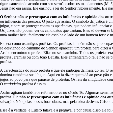
rigorosamente de acordo com seu sermão sobre os mandamentos (Mt 5)
Jesus não era assim. Ele ensinou a lei do Senhor rigorosamente. Ele não
O Senhor não se preocupava com as influências e opinião dos outr
ou influência das pessoas. O justo age assim. O símbolo da justiça é 
julgar, e para se proteger contra as aparências, que podem influenciar
Os juízes não podem ver os candidatos que cantam. Eles só devem se ba
uma mulher bela; facilmente ele escolha o lado de um homem forte e m
Ele era como os antigos profetas. Os profetas também não se preocupa
se desviando do caminho do Senhor, apareceu um profeta para dizer a ve
Acabe encontrou o profeta Elias no seu caminho. Todos os profetas era
profeta Jeremias ou com João Batista. Eles enfrentaram o rei e não se 
profeta.
A característica do
falso
profeta é que ele participa da mesa do rei. O 
domina também a sua língua. Aqui eu ia dizer: quem dá ao povo pão e 
jogos ao povo para que parasse de protestar. Os reis da antiguidade con
O
verdadeiro
profeta é assim.
Assim agiram também os reformadores no século 16. Algumas semanas 
profeta. Ele
não se preocupava com as influências e opinião dos ou
salvação: Não pelas nossas boas obras, mas pela obra de Jesus Cristo na
Essa é a verdade, e Lutero falava e a pregava, e por causa disso ele fo