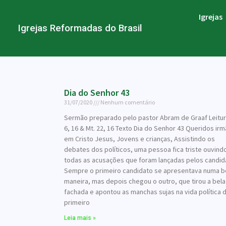
Igrejas
Igrejas Reformadas do Brasil
Dia do Senhor 43
31/07/2020
Nenhum comentário
Sermão preparado pelo pastor Abram de Graaf Leitur
6, 16 & Mt. 22, 16 Texto Dia do Senhor 43 Queridos ir
em Cristo Jesus, Jovens e crianças, Assistindo os
debates dos políticos, uma pessoa fica triste ouvind
todas as acusações que foram lançadas pelos candid
Sempre o primeiro candidato se apresentava numa b
maneira, mas depois chegou o outro, que tirou a bela
fachada e apontou as manchas sujas na vida política 
primeiro
Leia mais »