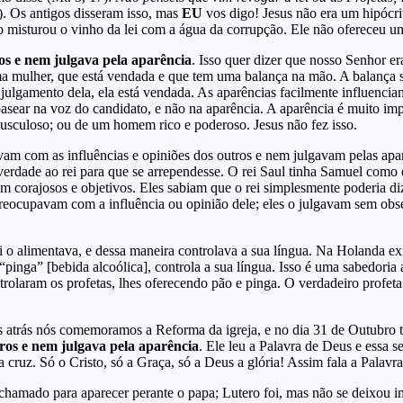
. Os antigos disseram isso, mas
EU
vos digo! Jesus não era um hipócrit
 misturou o vinho da lei com a água da corrupção. Ele não ofereceu um j
os e nem julgava pela aparência
. Isso quer dizer que nosso Senhor e
uma mulher, que está vendada e que tem uma balança na mão. A balança s
 o julgamento dela, ela está vendada. As aparências facilmente influenc
sear na voz do candidato, e não na aparência. A aparência é muito imp
usculoso; ou de um homem rico e poderoso. Jesus não fez isso.
vam com as influências e opiniões dos outros e nem julgavam pelas apa
rdade ao rei para que se arrependesse. O rei Saul tinha Samuel como es
m corajosos e objetivos. Eles sabiam que o rei simplesmente poderia d
preocupavam com a influência ou opinião dele; eles o julgavam sem obse
rei o alimentava, e dessa maneira controlava a sua língua. Na Holanda
“pinga” [bebida alcoólica], controla a sua língua. Isso é uma sabedor
trolaram os profetas, lhes oferecendo pão e pinga. O verdadeiro profeta 
atrás nós comemoramos a Reforma da igreja, e no dia 31 de Outubro 
tros e nem julgava pela aparência
. Ele leu a Palavra de Deus e essa s
 cruz. Só o Cristo, só a Graça, só a Deus a glória! Assim fala a Palavr
i chamado para aparecer perante o papa; Lutero foi, mas não se deixou im