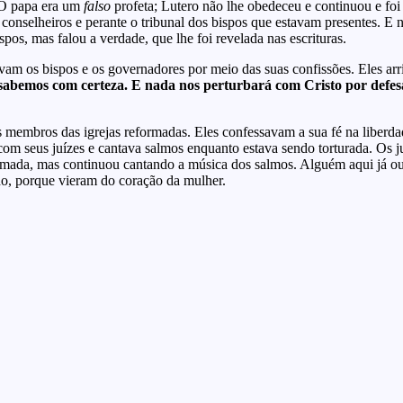
 O papa era um
falso
profeta; Lutero não lhe obedeceu e continuou e foi
s conselheiros e perante o tribunal dos bispos que estavam presentes. E n
pos, mas falou a verdade, que lhe foi revelada nas escrituras.
am os bispos e os governadores por meio das suas confissões. Eles arri
sabemos com certeza. E nada nos perturbará com Cristo por defesa!
membros das igrejas reformadas. Eles confessavam a sua fé na liberdad
é com seus juízes e cantava salmos enquanto estava sendo torturada. Os
queimada, mas continuou cantando a música dos salmos. Alguém aqui já 
do, porque vieram do coração da mulher.