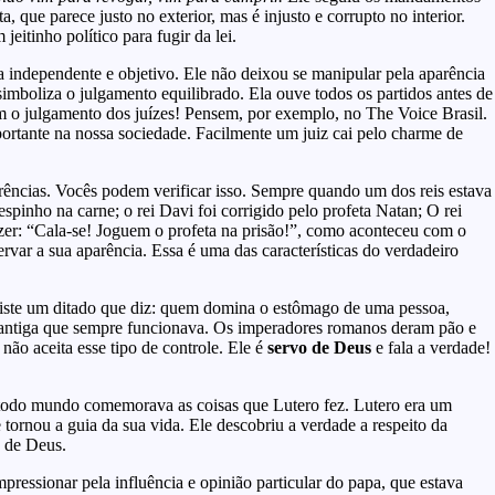
a, que parece justo no exterior, mas é injusto e corrupto no interior.
eitinho político para fugir da lei.
ra independente e objetivo. Ele não deixou se manipular pela aparência
imboliza o julgamento equilibrado. Ela ouve todos os partidos antes de
iam o julgamento dos juízes! Pensem, por exemplo, no The Voice Brasil.
ortante na nossa sociedade. Facilmente um juiz cai pelo charme de
rências. Vocês podem verificar isso. Sempre quando um dos reis estava
pinho na carne; o rei Davi foi corrigido pelo profeta Natan; O rei
izer: “Cala-se! Joguem o profeta na prisão!”, como aconteceu com o
rvar a sua aparência. Essa é uma das características do verdadeiro
 existe um ditado que diz: quem domina o estômago de uma pessoa,
ia antiga que sempre funcionava. Os imperadores romanos deram pão e
não aceita esse tipo de controle. Ele é
servo de Deus
e fala a verdade!
todo mundo comemorava as coisas que Lutero fez. Lutero era um
e tornou a guia da sua vida. Ele descobriu a verdade a respeito da
a de Deus.
pressionar pela influência e opinião particular do papa, que estava