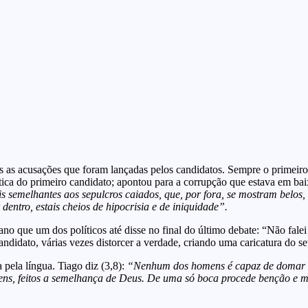
odas as acusações que foram lançadas pelos candidatos. Sempre o primei
tica do primeiro candidato; apontou para a corrupção que estava em baix
ois semelhantes aos sepulcros caiados, que, por fora, se mostram belos
entro, estais cheios de hipocrisia e de iniquidade”.
o que um dos políticos até disse no final do último debate: “Não fale
candidato, várias vezes distorcer a verdade, criando uma caricatura do s
pela língua. Tiago diz (3,8):
“Nenhum dos homens é capaz de domar a 
, feitos a semelhança de Deus. De uma só boca procede benção e mal