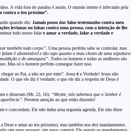
mãos. A vida fora do paraíso é assim. O mundo inteiro é infectado pela
o contra o teu próximo”.
 razão quando diz:
Jamais posso dar falso testemunho contra meu
ções levianas ou falsas contra uma pessoa, com a intenção de lhe
inar todo nosso falar
e amar a verdade, falar a verdade e
frear também todo corpo”.
Uma pessoa perfeita sabe se controlar, mas
falam é abominável e tão sujo quanto o mau cheiro de uma sepultura
de maldição e de amargura”.
Todos os homens e todas as mulheres são
gano. Mas só o homem perfeito consegue fazer isso.
chegar ao Pai, a não ser por mim”. Jesus
é
a Verdade! Jesus não
dade. O que ele diz é verdade; o que ele diz a respeito de Deus é
am e disseram (Mt. 22, 16):
“Mestre, nós sabemos que o Senhor é
a aparência”.
Prestem atenção ao que estão dizendo!
inam e concordam. Ele não tinha uma segunda agenda. Ele não disse
 Deus e amar ao teu próximo), mas também nos dez mandamentos.
 não vim para revogar, vim para cumprir.
Ele seguiu os mandamentos