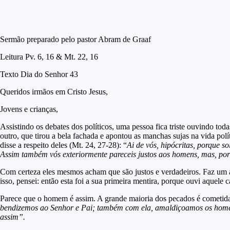
Sermão preparado pelo pastor Abram de Graaf
Leitura Pv. 6, 16 & Mt. 22, 16
Texto Dia do Senhor 43
Queridos irmãos em Cristo Jesus,
Jovens e crianças,
Assistindo os debates dos políticos, uma pessoa fica triste ouvindo t
outro, que tirou a bela fachada e apontou as manchas sujas na vida polí
disse a respeito deles (Mt. 24, 27-28): “
Ai de vós, hipócritas, porque s
Assim também vós exteriormente pareceis justos aos homens, mas, por d
Com certeza eles mesmos acham que são justos e verdadeiros. Faz um an
isso, pensei: então esta foi a sua primeira mentira, porque ouvi aquele 
Parece que o homem é assim. A grande maioria dos pecados é cometida 
bendizemos ao Senhor e Pai; também com ela, amaldiçoamos os homens
assim”.