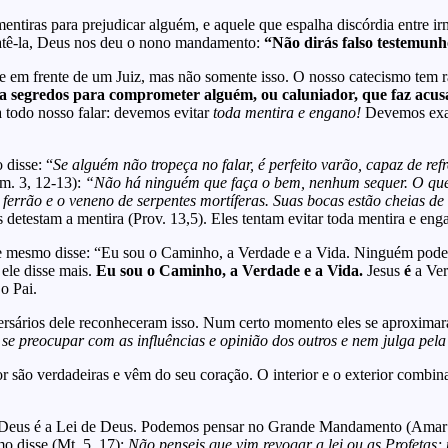
entiras para prejudicar alguém, e aquele que espalha discórdia entre ir
batê-la, Deus nos deu o nono mandamento:
“Não dirás falso testemunh
rte em frente de um Juiz, mas não somente isso. O nosso catecismo tem
la segredos para comprometer alguém, ou caluniador, que faz acusa
 todo nosso falar: devemos evitar
toda mentira e engano!
Devemos exam
 disse: “
Se alguém não tropeça no falar, é perfeito varão, capaz de re
om. 3, 12-13):
“Não há ninguém que faça o bem, nenhum sequer. O que 
o ferrão e o veneno de serpentes mortíferas. Suas bocas estão cheias 
 detestam a mentira (Prov. 13,5). Eles tentam evitar toda mentira e en
e mesmo disse: “Eu sou o Caminho, a Verdade e a Vida. Ninguém pode 
ele disse mais.
Eu sou o Caminho, a Verdade e a Vida.
Jesus
é
a Ver
o Pai.
versários dele reconheceram isso. Num certo momento eles se aproximar
se preocupar com as influências e opinião dos outros e nem julga pel
hor são verdadeiras e vêm do seu coração. O interior e o exterior comb
eus é a Lei de Deus. Podemos pensar no Grande Mandamento (Amar a
mo disse (Mt. 5, 17):
Não penseis que vim revogar a lei ou as Profetas;