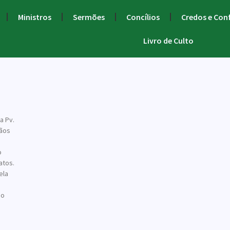
Ministros
Sermões
Concílios
Credos e Con
Livro de Culto
a Pv.
mãos
o
atos.
ela
do