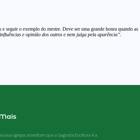
us e seguir o exemplo do mestre. Deve ser uma grande honra quando as
nfluências e opinião dos outros e nem julga pela aparência”.
Mais
Nossas igrejas acreditam que a Sagrada Escritura é a