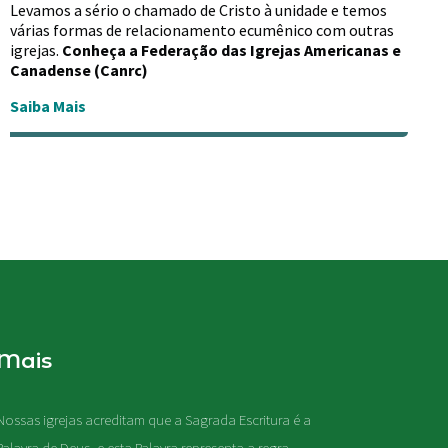
Levamos a sério o chamado de Cristo à unidade e temos
várias formas de relacionamento ecumênico com outras
igrejas.
Conheça a Federação das Igrejas Americanas e
Canadense (Canrc)
Saiba Mais
Mais
Nossas igrejas acreditam que a Sagrada Escritura é a
Palavra de Deus, e esta Palavra representa a regra