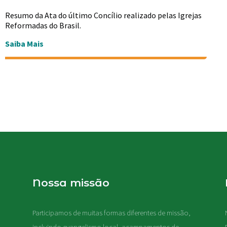
Resumo da Ata do último Concílio realizado pelas Igrejas
Reformadas do Brasil.
Saiba Mais
Nossa missão
Participamos de muitas formas diferentes de missão,
.
incluindo evangelismo local, acampamentos de