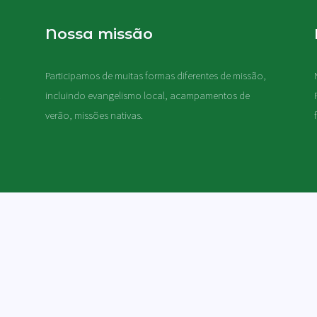
Nossa missão
Participamos de muitas formas diferentes de missão,
.
incluindo evangelismo local, acampamentos de
verão, missões nativas
.