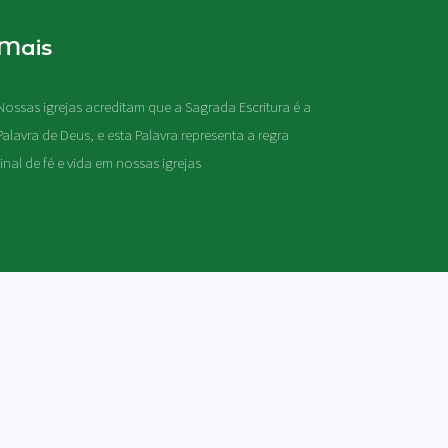
Mais
Nossas igrejas acreditam que a Sagrada Escritura é a
Palavra de Deus, e esta Palavra representa a regra
final de fé e vida em nossas igrejas