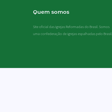
Quem somos
Site oficial das Igrejas Reformadas do Brasil. Somos
uma confederação de igrejas espalhadas pelo Brasil