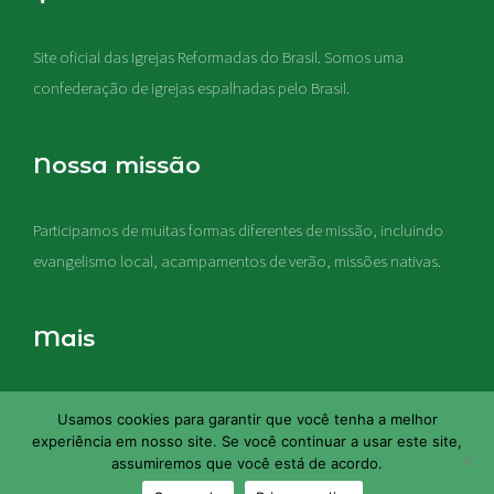
Site oficial das Igrejas Reformadas do Brasil. Somos uma
confederação de igrejas espalhadas pelo Brasil.
Nossa missão
Participamos de muitas formas diferentes de missão, incluindo
evangelismo local, acampamentos de verão, missões nativas
.
Mais
Nossas igrejas acreditam que a Sagrada Escritura é a Palavra de
Usamos cookies para garantir que você tenha a melhor
Deus, e esta Palavra representa a regra final de fé e vida em
experiência em nosso site. Se você continuar a usar este site,
nossas igrejas
assumiremos que você está de acordo.