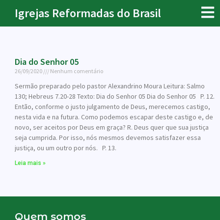
Igrejas Reformadas do Brasil
Dia do Senhor 05
26/09/2020
Nenhum comentário
Sermão preparado pelo pastor Alexandrino Moura Leitura: Salmo
130; Hebreus 7.20-28 Texto: Dia do Senhor 05 Dia do Senhor 05 P. 12.
Então, conforme o justo julgamento de Deus, merecemos castigo,
nesta vida e na futura. Como podemos escapar deste castigo e, de
novo, ser aceitos por Deus em graça? R. Deus quer que sua justiça
seja cumprida. Por isso, nós mesmos devemos satisfazer essa
justiça, ou um outro por nós. P. 13.
Leia mais »
Quem somos