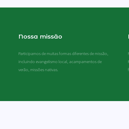
Nossa missão
Participamos de muitas formas diferentes de missão,
.
incluindo evangelismo local, acampamentos de
verão, missões nativas
.