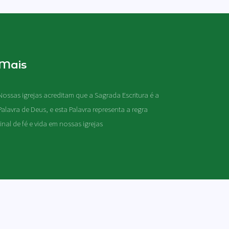
Mais
Nossas igrejas acreditam que a Sagrada Escritura é a
Palavra de Deus, e esta Palavra representa a regra
final de fé e vida em nossas igrejas