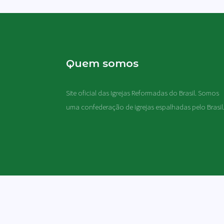
Quem somos
Site oficial das Igrejas Reformadas do Brasil. Somos
uma confederação de igrejas espalhadas pelo Brasil