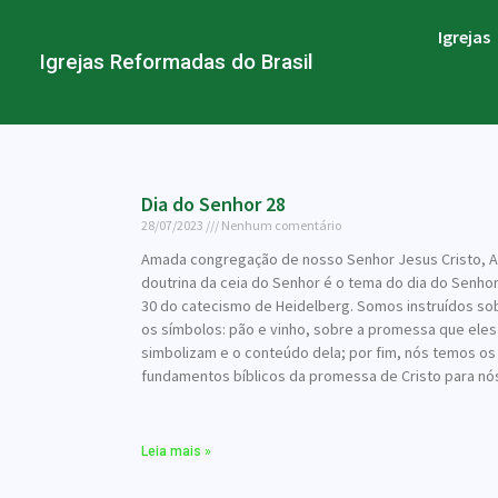
Igrejas
Igrejas Reformadas do Brasil
Dia do Senhor 28
28/07/2023
Nenhum comentário
Amada congregação de nosso Senhor Jesus Cristo, A
doutrina da ceia do Senhor é o tema do dia do Senhor
30 do catecismo de Heidelberg. Somos instruídos so
os símbolos: pão e vinho, sobre a promessa que eles
simbolizam e o conteúdo dela; por fim, nós temos os
fundamentos bíblicos da promessa de Cristo para nó
Leia mais »