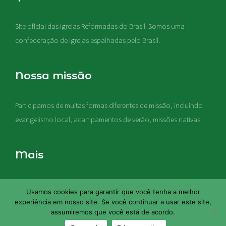
Site oficial das Igrejas Reformadas do Brasil. Somos uma
confederação de igrejas espalhadas pelo Brasil.
Nossa missão
Participamos de muitas formas diferentes de missão, incluindo
evangelismo local, acampamentos de verão, missões nativas
.
Mais
Nossas igrejas acreditam que a Sagrada Escritura é a Palavra de
Usamos cookies para garantir que você tenha a melhor
Deus, e esta Palavra representa a regra final de fé e vida em
experiência em nosso site. Se você continuar a usar este site,
nossas igrejas
assumiremos que você está de acordo.