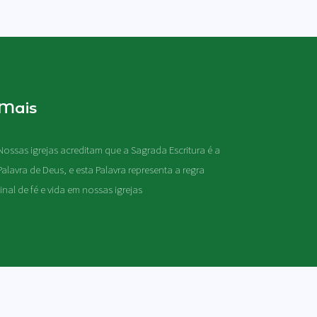
Mais
Nossas igrejas acreditam que a Sagrada Escritura é a
Palavra de Deus, e esta Palavra representa a regra
final de fé e vida em nossas igrejas