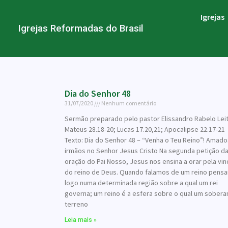
Igrejas
Igrejas Reformadas do Brasil
Dia do Senhor 48
31/07/2020
Nenhum comentário
Sermão preparado pelo pastor Elissandro Rabelo Leit
Mateus 28.18-20; Lucas 17.20,21; Apocalipse 22.17-21
Texto: Dia do Senhor 48 – “Venha o Teu Reino”! Amado
irmãos no Senhor Jesus Cristo Na segunda petição d
oração do Pai Nosso, Jesus nos ensina a orar pela vin
do reino de Deus. Quando falamos de um reino pens
logo numa determinada região sobre a qual um rei
governa; um reino é a esfera sobre o qual um sobera
terreno
Leia mais »