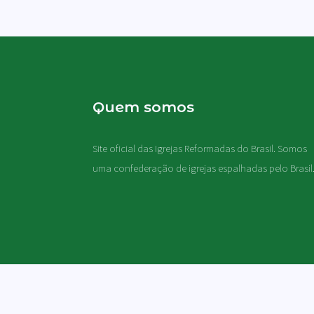
Quem somos
Site oficial das Igrejas Reformadas do Brasil. Somos
uma confederação de igrejas espalhadas pelo Brasil