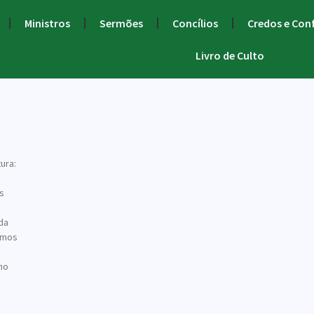
Ministros
Sermões
Concílios
Credos e Con
Livro de Culto
ura:
s
a
da
amos
no