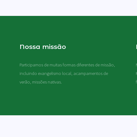
Nossa missão
Participamos de muitas formas diferentes de missão,
.
incluindo evangelismo local, acampamentos de
verão, missões nativas
.