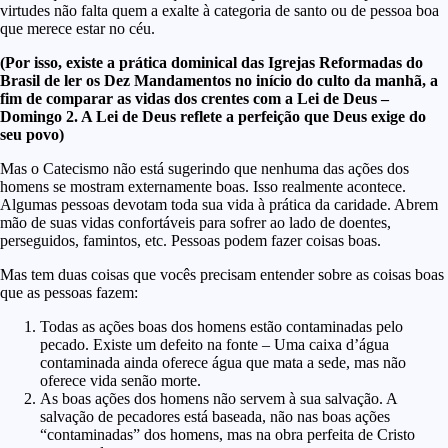
virtudes não falta quem a exalte à categoria de santo ou de pessoa boa
que merece estar no céu.
(Por isso, existe a prática dominical das Igrejas Reformadas do
Brasil de ler os Dez Mandamentos no início do culto da manhã, a
fim de comparar as vidas dos crentes com a Lei de Deus –
Domingo 2. A Lei de Deus reflete a perfeição que Deus exige do
seu povo)
Mas o Catecismo não está sugerindo que nenhuma das ações dos
homens se mostram externamente boas. Isso realmente acontece.
Algumas pessoas devotam toda sua vida à prática da caridade. Abrem
mão de suas vidas confortáveis para sofrer ao lado de doentes,
perseguidos, famintos, etc. Pessoas podem fazer coisas boas.
Mas tem duas coisas que vocês precisam entender sobre as coisas boas
que as pessoas fazem:
Todas as ações boas dos homens estão contaminadas pelo
pecado. Existe um defeito na fonte – Uma caixa d’água
contaminada ainda oferece água que mata a sede, mas não
oferece vida senão morte.
As boas ações dos homens não servem à sua salvação. A
salvação de pecadores está baseada, não nas boas ações
“contaminadas” dos homens, mas na obra perfeita de Cristo