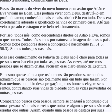
retidão (santidade), conhecimento de Deus.
Essas são marcas do viver do novo homem e era assim que Adão e
Eva viviam no Éden. Eles podiam viver com Deus, desfrutá-lo em
profundo amor, conhecê-lo mais e mais, obedecê-lo em tudo. Deus era
corretamente adorado e glorificado na vida do primeiro casal. Até que
veio o pecado e estragou este belo relacionamento.
Por isso, todos nós, como descendentes diretos de Adão e Eva, somos
o que somos. Todos nós somos por natureza a imagem de nossos pais.
Somos todos pecadores desde a concepção e nascimento (Sl 51.5;
58.3). Somos todos pessoas más.
Mas esse conhecimento da Palavra de Deus não é claro para todas as
pessoas nem é aceito por todas as pessoas. As vezes, até mesmos
pessoas que se dizem cristãs, recusam esse claro ensino da Escritura.
E mesmo que se admita que os homens são pecadores, nem todos
admitem que as pessoas são totalmente más em tudo que fazem. Por
isso ouvimos no início desta pregação que os homens elegem seus
santos, contrastando suas vidas de piedade com as vidas pervertidas de
outras pessoas.
Comparando pessoa com pessoa, sempre se chegará a conclusão que
umas pessoas são mais corretas que outras e algumas pessoas são mais
erradas que outras. Assim, quando uma pessoa se destaca por suas