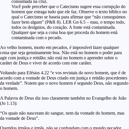
consumada na cruz.
Você pode perceber que o Catecismo sugere essa corrupção do
homem que estraga tudo que ele faz. Observe o texto bíblico no
qual o Catecismo se baseia para afirmar que “não conseguimos
fazer bem algum” (P&R 8). LER Gn 6.5 – mau, o tempo todo,
todos os desígnios, do coração. A fonte está contaminada.
Qualquer que seja a coisa boa que proceda do homem está
contaminada com o pecado.
Ao velho homem, morto em pecados, é impossível fazer qualquer
coisa que seja genuinamente boa. Não está no homem o poder para
agir com justiça e retidão; não está no homem o aprender sobre o
caráter de Deus e viver de acordo com este caráter.
Voltando para Efésios 4.22 “e vos revistais do novo homem, que é de
acordo com a vontade de Deus criado em justiça e retidão procedentes
da verdade”. Notem que o novo homem é segundo Deus, não segundo
o homem.
A Palavra de Deus diz isso claramente também no Evangelho de João
(Jo 1.13):
“Os quais não nasceram do sangue, nem da vontade do homem, mas
da vontade de Deus”.
Queridos irmãos e irmãs, não se confundam com o mundo pecador.