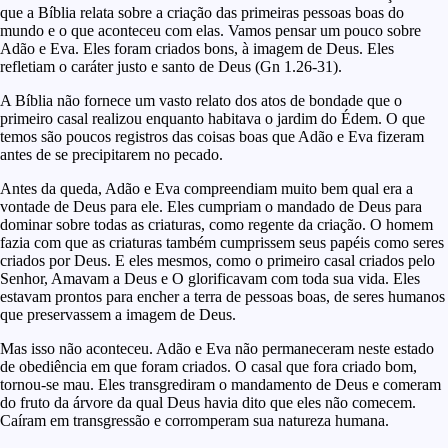
que a Bíblia relata sobre a criação das primeiras pessoas boas do
mundo e o que aconteceu com elas. Vamos pensar um pouco sobre
Adão e Eva. Eles foram criados bons, à imagem de Deus. Eles
refletiam o caráter justo e santo de Deus (Gn 1.26-31).
A Bíblia não fornece um vasto relato dos atos de bondade que o
primeiro casal realizou enquanto habitava o jardim do Édem. O que
temos são poucos registros das coisas boas que Adão e Eva fizeram
antes de se precipitarem no pecado.
Antes da queda, Adão e Eva compreendiam muito bem qual era a
vontade de Deus para ele. Eles cumpriam o mandado de Deus para
dominar sobre todas as criaturas, como regente da criação. O homem
fazia com que as criaturas também cumprissem seus papéis como seres
criados por Deus. E eles mesmos, como o primeiro casal criados pelo
Senhor, Amavam a Deus e O glorificavam com toda sua vida. Eles
estavam prontos para encher a terra de pessoas boas, de seres humanos
que preservassem a imagem de Deus.
Mas isso não aconteceu. Adão e Eva não permaneceram neste estado
de obediência em que foram criados. O casal que fora criado bom,
tornou-se mau. Eles transgrediram o mandamento de Deus e comeram
do fruto da árvore da qual Deus havia dito que eles não comecem.
Caíram em transgressão e corromperam sua natureza humana.