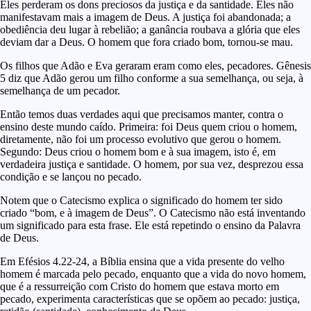
Eles perderam os dons preciosos da justiça e da santidade. Eles não
manifestavam mais a imagem de Deus. A justiça foi abandonada; a
obediência deu lugar à rebelião; a ganância roubava a glória que eles
deviam dar a Deus. O homem que fora criado bom, tornou-se mau.
Os filhos que Adão e Eva geraram eram como eles, pecadores. Gênesis
5 diz que Adão gerou um filho conforme a sua semelhança, ou seja, à
semelhança de um pecador.
Então temos duas verdades aqui que precisamos manter, contra o
ensino deste mundo caído. Primeira: foi Deus quem criou o homem,
diretamente, não foi um processo evolutivo que gerou o homem.
Segundo: Deus criou o homem bom e à sua imagem, isto é, em
verdadeira justiça e santidade. O homem, por sua vez, desprezou essa
condição e se lançou no pecado.
Notem que o Catecismo explica o significado do homem ter sido
criado “bom, e à imagem de Deus”. O Catecismo não está inventando
um significado para esta frase. Ele está repetindo o ensino da Palavra
de Deus.
Em Efésios 4.22-24, a Bíblia ensina que a vida presente do velho
homem é marcada pelo pecado, enquanto que a vida do novo homem,
que é a ressurreição com Cristo do homem que estava morto em
pecado, experimenta características que se opõem ao pecado: justiça,