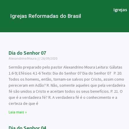
Igrejas
Igrejas Reformadas do Brasil
Dia do Senhor 07
Alexandrino Moura
26/09/2020
Sermão preparado pelo pastor Alexandrino Moura Leitura: Gálatas
1.6-9; Efésios 4.1-6 Texto: Dia do Senhor 07 Dia do Senhor 07 P. 20.
Todos os homens, então, tornam-se salvos por Cristo, assim como
pereceram em Adão? R. Não, somente aqueles que pela verdadeira
fé são unidos a Cristo e aceitam todos os seus benefícios. P. 21. O
que é a verdadeira fé? R. A verdadeira fé é o conhecimento e a
certeza de que é
Leia mais »
Dia do Senhor 04