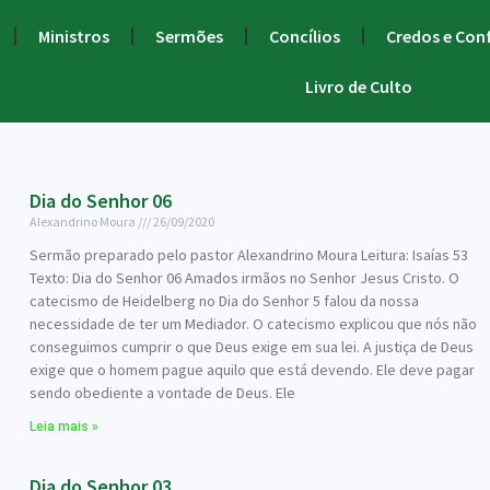
Ministros
Sermões
Concílios
Credos e Con
Livro de Culto
Dia do Senhor 06
Alexandrino Moura
26/09/2020
Sermão preparado pelo pastor Alexandrino Moura Leitura: Isaías 53
Texto: Dia do Senhor 06 Amados irmãos no Senhor Jesus Cristo. O
catecismo de Heidelberg no Dia do Senhor 5 falou da nossa
necessidade de ter um Mediador. O catecismo explicou que nós não
conseguimos cumprir o que Deus exige em sua lei. A justiça de Deus
exige que o homem pague aquilo que está devendo. Ele deve pagar
sendo obediente a vontade de Deus. Ele
Leia mais »
Dia do Senhor 03