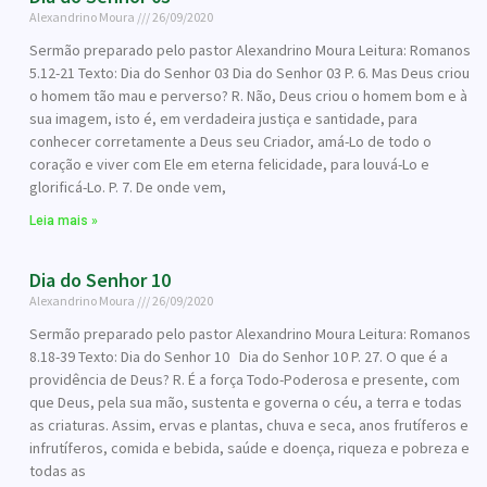
Alexandrino Moura
26/09/2020
Sermão preparado pelo pastor Alexandrino Moura Leitura: Romanos
5.12-21 Texto: Dia do Senhor 03 Dia do Senhor 03 P. 6. Mas Deus criou
o homem tão mau e perverso? R. Não, Deus criou o homem bom e à
sua imagem, isto é, em verdadeira justiça e santidade, para
conhecer corretamente a Deus seu Criador, amá-Lo de todo o
coração e viver com Ele em eterna felicidade, para louvá-Lo e
glorificá-Lo. P. 7. De onde vem,
Leia mais »
Dia do Senhor 10
Alexandrino Moura
26/09/2020
Sermão preparado pelo pastor Alexandrino Moura Leitura: Romanos
8.18-39 Texto: Dia do Senhor 10 Dia do Senhor 10 P. 27. O que é a
providência de Deus? R. É a força Todo-Poderosa e presente, com
que Deus, pela sua mão, sustenta e governa o céu, a terra e todas
as criaturas. Assim, ervas e plantas, chuva e seca, anos frutíferos e
infrutíferos, comida e bebida, saúde e doença, riqueza e pobreza e
todas as