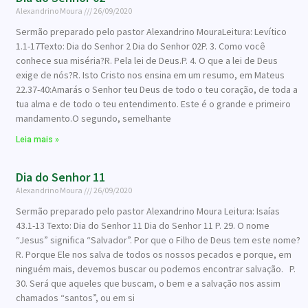
Alexandrino Moura
26/09/2020
Sermão preparado pelo pastor Alexandrino MouraLeitura: Levítico
1.1-17Texto: Dia do Senhor 2 Dia do Senhor 02P. 3. Como você
conhece sua miséria?R. Pela lei de Deus.P. 4. O que a lei de Deus
exige de nós?R. Isto Cristo nos ensina em um resumo, em Mateus
22.37-40:Amarás o Senhor teu Deus de todo o teu coração, de toda a
tua alma e de todo o teu entendimento. Este é o grande e primeiro
mandamento.O segundo, semelhante
Leia mais »
Dia do Senhor 11
Alexandrino Moura
26/09/2020
Sermão preparado pelo pastor Alexandrino Moura Leitura: Isaías
43.1-13 Texto: Dia do Senhor 11 Dia do Senhor 11 P. 29. O nome
“Jesus” significa “Salvador”. Por que o Filho de Deus tem este nome?
R. Porque Ele nos salva de todos os nossos pecados e porque, em
ninguém mais, devemos buscar ou podemos encontrar salvação. P.
30. Será que aqueles que buscam, o bem e a salvação nos assim
chamados “santos”, ou em si