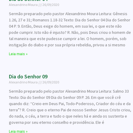
Alexandrino Moura
26/09/2020
Sermão preparado pelo pastor Alexandrino Moura Leitura: Gênesis
1.26, 27 e 31; Romanos 1.18-32 Texto: Dia do Senhor 04 Dia do Senhor
04 P. 9. Então, Deus exige do homem, em sua lei, o que este não
pode cumprir. Isto não é injusto? R. Não, pois Deus criou o homem de
tal maneira que este pudesse cumprir a lei. O homem, porém, sob
instigação do diabo e por sua própria rebeldia, privou a si mesmo
Leia mais »
Dia do Senhor 09
Alexandrino Moura
26/09/2020
Sermão preparado pelo pastor Alexandrino Moura Leitura: Salmo 33
Texto: Dia do Senhor 09 Dia do Senhor 09 P. 26. Em que você crê
quando diz: “Creio em Deus Pai, Todo-Poderoso, Criador do céu e da
terra”? R. Creio que o eterno Pai de nosso Senhor Jesus Cristo criou,
do nada, o céu, a terra e tudo o que neles há e ainda os sustenta e
governa por seu eterno conselho e providência. Ele é
Leia mais »