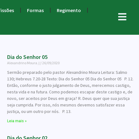
fissões
Formas
Regimento
Dia do Senhor 05
Alexandrino Moura
26/09/2020
Sermão preparado pelo pastor Alexandrino Moura Leitura: Salmo
130; Hebreus 7.20-28 Texto: Dia do Senhor 05 Dia do Senhor 05 P. 12.
Então, conforme o justo julgamento de Deus, merecemos castigo,
nesta vida e na futura. Como podemos escapar deste castigo e, de
novo, ser aceitos por Deus em graça? R. Deus quer que sua justiça
seja cumprida. Por isso, nós mesmos devemos satisfazer essa
justiça, ou um outro por nós. P. 13.
Leia mais »
Dia do Senhor 02